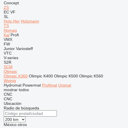
Concept
ZS
EC
VF
SL
Holz-Her
Holzmann
TS
Homag
Kal
Profi
VMX
FW
Junior
Variosteff
VTC
V-series
S2R
SCM
Olimpic
Olimpic K360
Olimpic K400
Olimpic K500
Olimpic K560
Weinig
Hydromat
Powermat
Profimat
Unimat
mostrar todos
CNC
CNC
Ubicación
Radio de búsqueda
México
otros