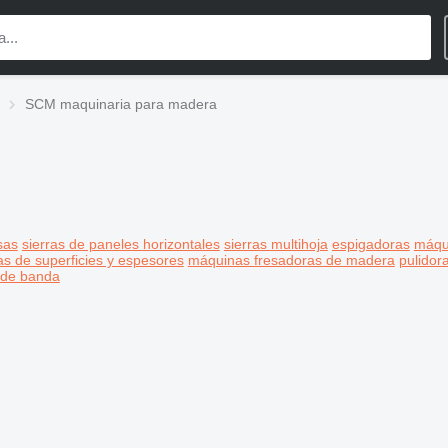
SCM maquinaria para madera
sas
sierras de paneles horizontales
sierras multihoja
espigadoras
máqu
as de superficies y espesores
máquinas fresadoras de madera
pulidor
o de banda