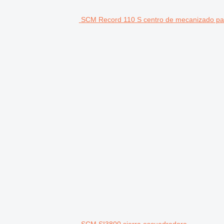
SCM Record 110 S centro de mecanizado p
SCM SI3800 sierra escuadradora