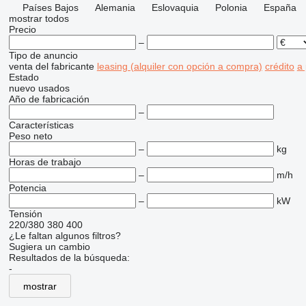
Países Bajos
Alemania
Eslovaquia
Polonia
España
mostrar todos
Precio
–
Tipo de anuncio
venta
del fabricante
leasing (alquiler con opción a compra)
crédito
a
Estado
nuevo
usados
Año de fabricación
–
Características
Peso neto
–
kg
Horas de trabajo
–
m/h
Potencia
–
kW
Tensión
220/380
380
400
¿Le faltan algunos filtros?
Sugiera un cambio
Resultados de la búsqueda:
-
mostrar