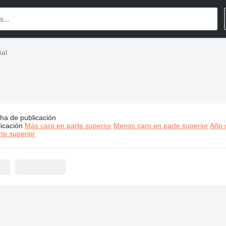
ial
ha de publicación
s:
Xerox maquinaria industrial
icación
Más caro en parte superior
Menos caro en parte superior
Año d
te superior