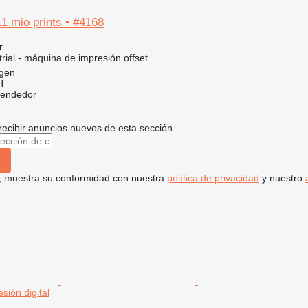
1 mio prints • #4168
r
rial - máquina de impresión offset
egen
H
vendedor
recibir anuncios nuevos de esta sección
uí, muestra su conformidad con nuestra
política de privacidad
y nuestro
sión digital