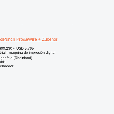
edPunch Pro&eWire + Zubehör
$99,230
≈ USD 5,765
rial - máquina de impresión digital
genfeld (Rheinland)
mbH
vendedor