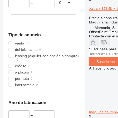
–
Xerox D136 • 1
Precio a consulta
Maquinaria indust
Alemania, Si
OffsetPoint Gmb
Tipo de anuncio
Contacte con el 
venta
Suscríbase para 
del fabricante
leasing (alquiler con opción a compra)
Suscribirse
crédito
Al hacer clic aq
a plazos
permuta
intercambio
Año de fabricación
máquina de impre
–
9