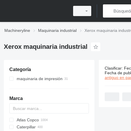
Machineryline
Maquinaria industrial
Xerox maquinaria industr
Xerox maquinaria industrial
Clasificar
:
Fec
Categoría
31 anuncio
Fecha de publ
antiguo en par
maquinaria de impresión
impresoras
máquinas de impresión offset
máquinas de impresión digital
Marca
fotocopiadoras
impresoras multifunción
Atlas Copco
PDS
APD
AB
Ensis
VZ
AG3
Caterpillar
Pega
DrillAir
QAS
PDP
E-series
B-series
BM
GFS
VT
Rover
PA
Airpure
BySprint Fiber
CK
SR