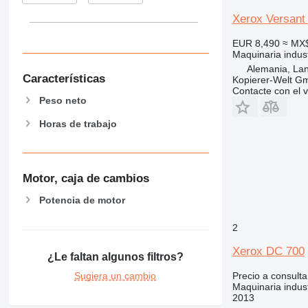
Xerox Versant 
EUR 8,490
≈ MX
Maquinaria indust
Alemania, Lan
Características
Kopierer-Welt G
Contacte con el 
Peso neto
Horas de trabajo
Motor, caja de cambios
Potencia de motor
2
Xerox DC 700
¿Le faltan algunos filtros?
Precio a consulta
Sugiera un cambio
Maquinaria indust
2013