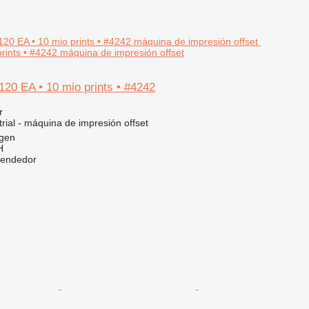
prints • #4242 máquina de impresión offset
20 EA • 10 mio prints • #4242
r
rial - máquina de impresión offset
egen
H
vendedor