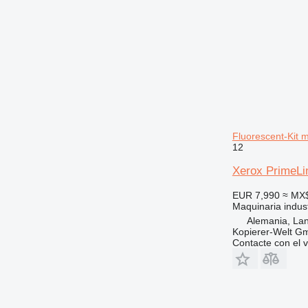
Fluorescent-Kit m
12
Xerox PrimeLin
EUR 7,990
≈ MX
Maquinaria indust
Alemania, Lan
Kopierer-Welt G
Contacte con el 