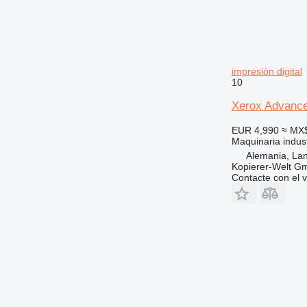
impresión digital
10
Xerox Advanc
EUR 4,990
≈ MX
Maquinaria indust
Alemania, Lan
Kopierer-Welt G
Contacte con el 