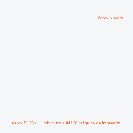
Xerox Nuvera
Xerox D136 • 11 mio prints • #4168 máquina de impresión