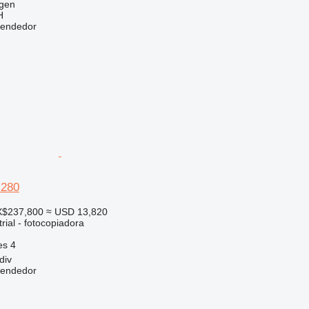
egen
H
vendedor
 280
X$237,800
≈ USD 13,820
rial - fotocopiadora
es
4
div
vendedor