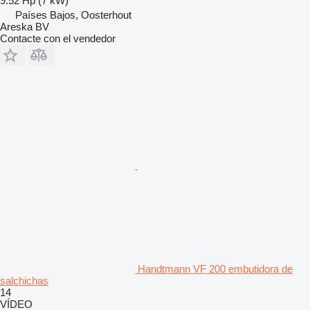
9.52 Hp (7 kW)
Países Bajos, Oosterhout
Areska BV
Contacte con el vendedor
Handtmann VF 200 embutidora de
salchichas
14
VÍDEO