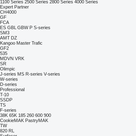
1100 Series
2500 Series
2800 Series
4000 Series
Expert
Partner
CH4000
GF
FCA
ES
GBL
GBW
P
S-series
SM3
AMT
DZ
Kangoo
Master
Trafic
GF2
535
MDVN
VRK
SR
Olimpic
J-series
MS
R-series
V-series
W-series
D-series
Professional
T-10
SSDP
TS
F-series
38K
65K
185
260
600
900
CookieMAK
PastryMAK
TW
820
RL
Surfacer