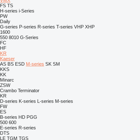
VMX
FS
TS
H-series
i-Series
PW
Daily
G-series
P-series
R-series
T-series
VHP
XHP
1600
550
8010
G-Series
FC
HF
KR
Kaeser
AS
BS
ESD
M-series
SK
SM
KKS
KK
Minarc
ZSW
Crambo
Terminator
KR
D-series
K-series
L-series
M-series
FW
ES
B-series
HD
PGG
500
600
E-series
R-series
DTS
LE
TGM
TGS