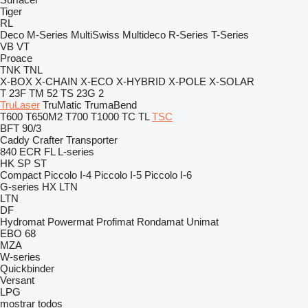
Tiger
RL
Deco
M-Series
MultiSwiss
Multideco
R-Series
T-Series
VB
VT
Proace
TNK
TNL
X-BOX
X-CHAIN
X-ECO
X-HYBRID
X-POLE
X-SOLAR
T 23F
TM 52
TS 23G 2
TruLaser
TruMatic
TrumaBend
T600
T650M2
T700
T1000
TC
TL
TSC
BFT 90/3
Caddy
Crafter
Transporter
840
ECR
FL
L-series
HK
SP
ST
Compact
Piccolo I-4
Piccolo I-5
Piccolo I-6
G-series
HX
LTN
LTN
DF
Hydromat
Powermat
Profimat
Rondamat
Unimat
EBO 68
MZA
W-series
Quickbinder
Versant
LPG
mostrar todos