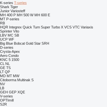
K-series
T-series
Shark
Tiger
Junior
Variosteff
MH 400 P
MH 500 W
MH 600 E
MT
P-series
RB
HQR
Integrex
Quick Turn
Super Turbo X
VCS
VTC
Variaxis
Sprinter
Vito
LBV
MC
SB
UCP
WF
Big Blue
Bobcat
Gold Star
SRH
D-series
Crysta-Apex
Aero
Condo
KNC 5 1500
CL
NL
GE
TS
LT
QP
MD
MT
MW
Citoborma
Multinak S
NV
LB
GEH
GEP
XQE
V-series
OPTImill
S2R