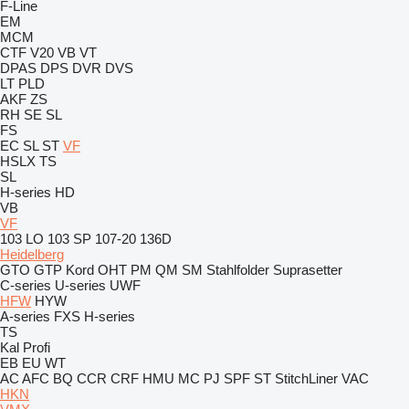
F-Line
EM
MCM
CTF
V20
VB
VT
DPAS
DPS
DVR
DVS
LT
PLD
AKF
ZS
RH
SE
SL
FS
EC
SL
ST
VF
HSLX
TS
SL
H-series
HD
VB
VF
103 LO
103 SP
107-20
136D
Heidelberg
GTO
GTP
Kord
OHT
PM
QM
SM
Stahlfolder
Suprasetter
C-series
U-series
UWF
HFW
HYW
A-series
FXS
H-series
TS
Kal
Profi
EB
EU
WT
AC
AFC
BQ
CCR
CRF
HMU
MC
PJ
SPF
ST
StitchLiner
VAC
HKN