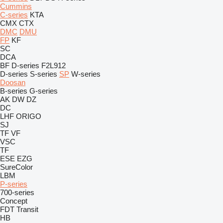
Cummins
C-series
KTA
CMX
CTX
DMC
DMU
FP
KF
SC
DCA
BF
D-series
F2L912
D-series
S-series
SP
W-series
Doosan
B-series
G-series
AK
DW
DZ
DC
LHF
ORIGO
SJ
TF
VF
VSC
TF
ESE
EZG
SureColor
LBM
P-series
700-series
Concept
FDT
Transit
HB