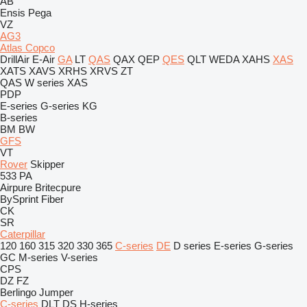
AB
Ensis
Pega
VZ
AG3
Atlas Copco
DrillAir
E-Air
GA
LT
QAS
QAX
QEP
QES
QLT
WEDA
XAHS
XAS
XATS
XAVS
XRHS
XRVS
ZT
QAS
W series
XAS
PDP
E-series
G-series
KG
B-series
BM
BW
GFS
VT
Rover
Skipper
533
PA
Airpure
Britecpure
BySprint Fiber
CK
SR
Caterpillar
120
160
315
320
330
365
C-series
DE
D series
E-series
G-series
GC
M-series
V-series
CPS
DZ
FZ
Berlingo
Jumper
C-series
DLT
DS
H-series