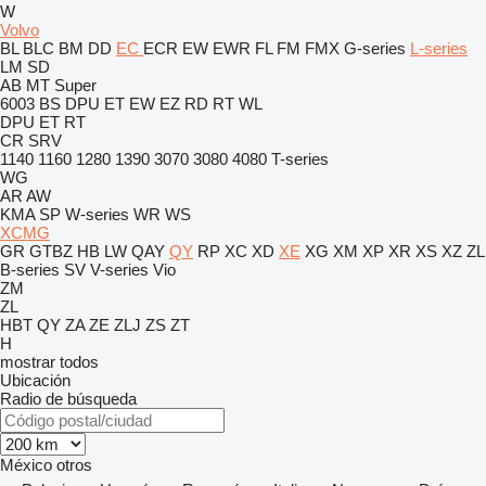
W
Volvo
BL
BLC
BM
DD
EC
ECR
EW
EWR
FL
FM
FMX
G-series
L-series
LM
SD
AB
MT
Super
6003
BS
DPU
ET
EW
EZ
RD
RT
WL
DPU
ET
RT
CR
SRV
1140
1160
1280
1390
3070
3080
4080
T-series
WG
AR
AW
KMA
SP
W-series
WR
WS
XCMG
GR
GTBZ
HB
LW
QAY
QY
RP
XC
XD
XE
XG
XM
XP
XR
XS
XZ
ZL
B-series
SV
V-series
Vio
ZM
ZL
HBT
QY
ZA
ZE
ZLJ
ZS
ZT
H
mostrar todos
Ubicación
Radio de búsqueda
México
otros