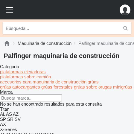
Maquinaria de construcción
Palfinger maquinaria de con
Palfinger maquinaria de construcción
Categoría
plataformas elevadoras
plataformas sobre camión
accesorios para maquinaria de construcción
grúas
grúas autocargantes
grúas forestales
grúas sobre orugas
minigrúas
Marca
No se han encontrado resultados para esta consulta
Titan
AL
AS
AZ
SP
SR
SV
AX
X-Series