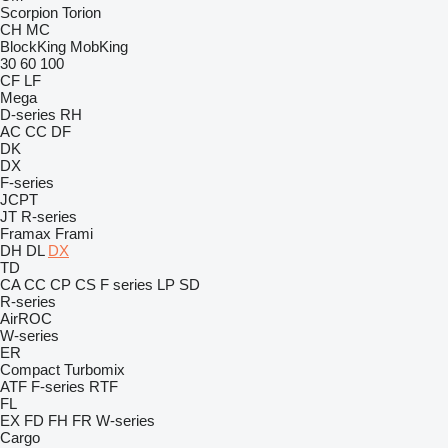
Scorpion
Torion
CH
MC
BlockKing
MobKing
30
60
100
CF
LF
Mega
D-series
RH
AC
CC
DF
DK
DX
F-series
JCPT
JT
R-series
Framax
Frami
DH
DL
DX
TD
CA
CC
CP
CS
F series
LP
SD
R-series
AirROC
W-series
ER
Compact
Turbomix
ATF
F-series
RTF
FL
EX
FD
FH
FR
W-series
Cargo