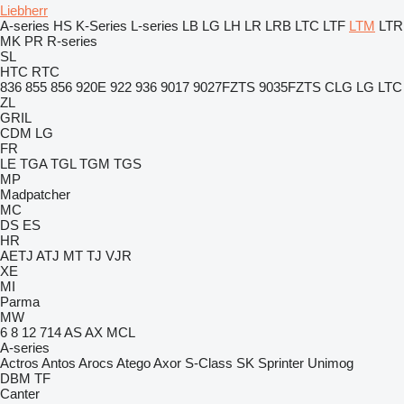
Liebherr
A-series
HS
K-Series
L-series
LB
LG
LH
LR
LRB
LTC
LTF
LTM
LTR
MK
PR
R-series
SL
HTC
RTC
836
855
856
920E
922
936
9017
9027FZTS
9035FZTS
CLG
LG
LTC
ZL
GRIL
CDM
LG
FR
LE
TGA
TGL
TGM
TGS
MP
Madpatcher
MC
DS
ES
HR
AETJ
ATJ
MT
TJ
VJR
XE
MI
Parma
MW
6
8
12
714
AS
AX
MCL
A-series
Actros
Antos
Arocs
Atego
Axor
S-Class
SK
Sprinter
Unimog
DBM
TF
Canter