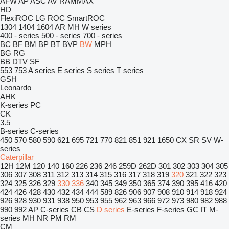
AFW
AP
ASC
AV
RAMMAX
HD
FlexiROC
LG
ROC
SmartROC
1304
1404
1604
AR
MH
W series
400 - series
500 - series
700 - series
BC
BF
BM
BP
BT
BVP
BW
MPH
BG
RG
BB
DTV
SF
553
753
A series
E series
S series
T series
GSH
Leonardo
AHK
K-series
PC
CK
3.5
B-series
C-series
450
570
580
590
621
695
721
770
821
851
921
1650
CX
SR
SV
W-
series
Caterpillar
12H
12M
120
140
160
226
236
246
259D
262D
301
302
303
304
305
306
307
308
311
312
313
314
315
316
317
318
319
320
321
322
323
324
325
326
329
330
336
340
345
349
350
365
374
390
395
416
420
424
426
428
430
432
434
444
589
826
906
907
908
910
914
918
924
926
928
930
931
938
950
953
955
962
963
966
972
973
980
982
988
990
992
AP
C-series
CB
CS
D series
E-series
F-series
GC
IT
M-
series
MH
NR
PM
RM
CM