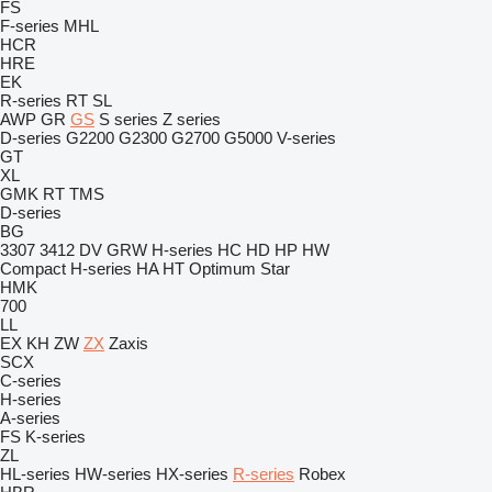
FS
F-series
MHL
HCR
HRE
EK
R-series
RT
SL
AWP
GR
GS
S series
Z series
D-series
G2200
G2300
G2700
G5000
V-series
GT
XL
GMK
RT
TMS
D-series
BG
3307
3412
DV
GRW
H-series
HC
HD
HP
HW
Compact
H-series
HA
HT
Optimum
Star
HMK
700
LL
EX
KH
ZW
ZX
Zaxis
SCX
C-series
H-series
A-series
FS
K-series
ZL
HL-series
HW-series
HX-series
R-series
Robex