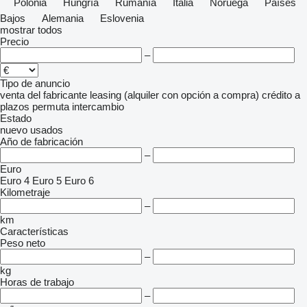
Polonia
Hungría
Rumanía
Italia
Noruega
Países
Bajos
Alemania
Eslovenia
mostrar todos
Precio
–
Tipo de anuncio
venta
del fabricante
leasing (alquiler con opción a compra)
crédito
a
plazos
permuta
intercambio
Estado
nuevo
usados
Año de fabricación
–
Euro
Euro 4
Euro 5
Euro 6
Kilometraje
–
km
Características
Peso neto
–
kg
Horas de trabajo
–