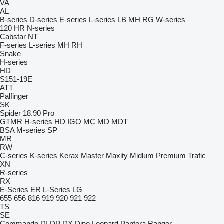
VA
AL
B-series
D-series
E-series
L-series
LB
MH
RG
W-series
120
HR
N-series
Cabstar
NT
F-series
L-series
MH
RH
Snake
H-series
HD
S151-19E
ATT
Palfinger
SK
Spider 18.90 Pro
GTMR
H-series
HD
IGO
MC
MD
MDT
BSA
M-series
SP
MR
RW
C-series
K-series
Kerax
Master
Maxity
Midlum
Premium
Trafic
XN
R-series
RX
E-Series
ER
L-Series
LG
655
656
816
919
920
921
922
TS
SE
Commando
DI
DP
DX
Dino
Leopard
Pantera
Ranger