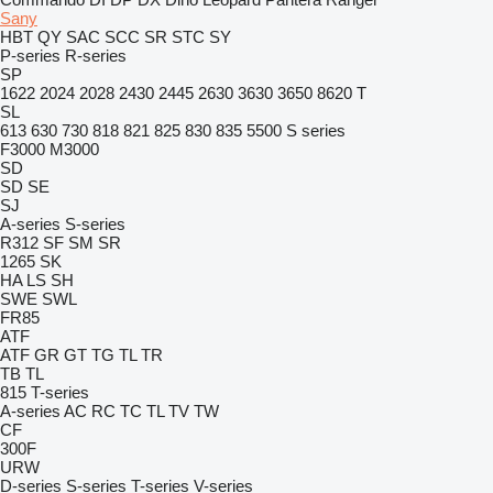
Sany
HBT
QY
SAC
SCC
SR
STC
SY
P-series
R-series
SP
1622
2024
2028
2430
2445
2630
3630
3650
8620 T
SL
613
630
730
818
821
825
830
835
5500
S series
F3000
M3000
SD
SD
SE
SJ
A-series
S-series
R312
SF
SM
SR
1265
SK
HA
LS
SH
SWE
SWL
FR85
ATF
ATF
GR
GT
TG
TL
TR
TB
TL
815
T-series
A-series
AC
RC
TC
TL
TV
TW
CF
300F
URW
D-series
S-series
T-series
V-series