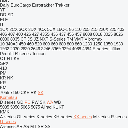
HBR
Daily
EuroCargo
Eurotrakker
Trakker
YF
DD
SD
ELF
IT
1CX
2CX
3CX
3DX
4CX
5CX
16C-1
86
110
205
215
220X
225
403
406
407
409
426
427
435S
436
437
456
457
8008
8018
8025
8026
8030
8035
CT
JS
JZ
NXT
S-Series
TM
VMT
Vibromax
10
340AJ
450
460
520
600
660
680
800
860
1230
1250
1350
1930
1932
2030
2630
2646
3246
3369
3394
4069
4394
E-series
Liftlux
Pecolift
R-series
Toucan
CT
HT
KV
SPX
410
PM
KR
NK
KR
KM
7055
7150
CKE
RK
SK
Komatsu
D series
GD
PC
PW
SK
WA
WB
5035
5050
5065
5075
Allrad
KL
KT
KMK
A-series
GL-series
K-series
KH-series
KX-series
M-series
R-series
U-series
A-series
AR
AS
MT
SR
SS