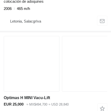
colocación de adoquines
2006
465 m/h
Letonia, Salacgrīva
Optimas H MINI Vacu-Lift
EUR 25,000
≈ MX$494,700
≈ USD 28,840