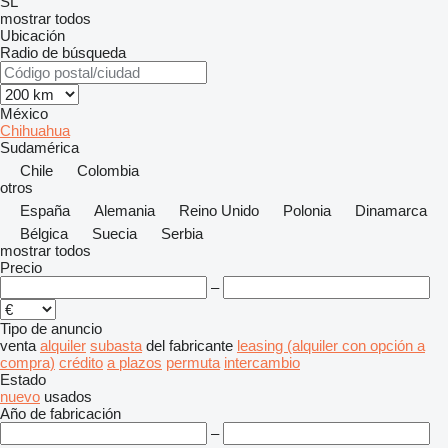
SL
mostrar todos
Ubicación
Radio de búsqueda
México
Chihuahua
Sudamérica
Chile
Colombia
otros
España
Alemania
Reino Unido
Polonia
Dinamarca
Bélgica
Suecia
Serbia
mostrar todos
Precio
–
Tipo de anuncio
venta
alquiler
subasta
del fabricante
leasing (alquiler con opción a
compra)
crédito
a plazos
permuta
intercambio
Estado
nuevo
usados
Año de fabricación
–