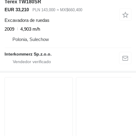
Terex TW180SR
EUR 33,210
PLN 143,000
≈ MX$660,400
Excavadora de ruedas
2009
4,903 m/h
Polonia, Sulechow
Interkommerz Sp.z.o.o.