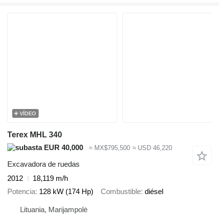
VÍDEO
Terex MHL 340
EUR 40,000
≈ MX$795,500
≈ USD 46,220
Excavadora de ruedas
2012
18,119 m/h
Potencia
128 kW (174 Hp)
Combustible
diésel
Lituania, Marijampolė