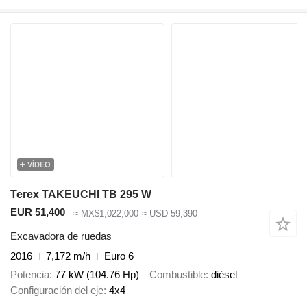
VÍDEO
Terex TAKEUCHI TB 295 W
EUR 51,400
≈ MX$1,022,000
≈ USD 59,390
Excavadora de ruedas
2016
7,172 m/h
Euro 6
Potencia
77 kW (104.76 Hp)
Combustible
diésel
Configuración del eje
4x4