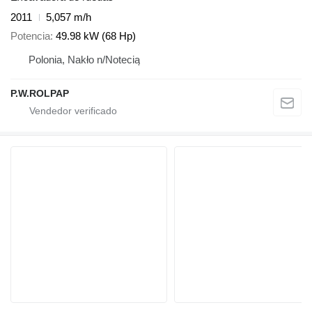
2011
5,057 m/h
Potencia
49.98 kW (68 Hp)
Polonia, Nakło n/Notecią
P.W.ROLPAP