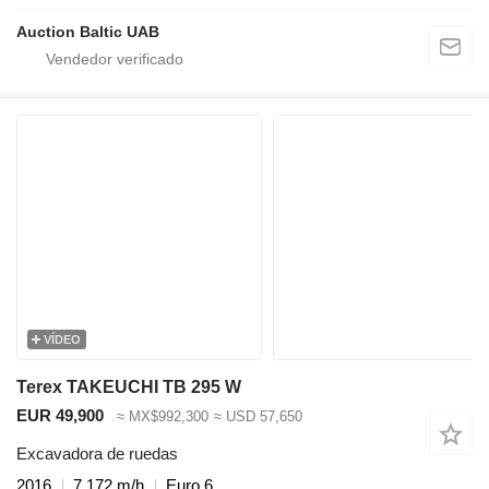
Auction Baltic UAB
VÍDEO
Terex TAKEUCHI TB 295 W
EUR 49,900
≈ MX$992,300
≈ USD 57,650
Excavadora de ruedas
2016
7,172 m/h
Euro 6