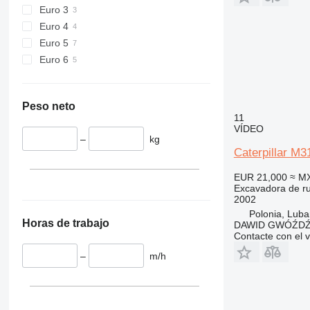
Euro 3
Euro 4
Euro 5
Euro 6
Peso neto
11
VÍDEO
–
kg
Caterpillar M
EUR 21,000
≈ M
Excavadora de r
2002
Polonia, Luba
Horas de trabajo
DAWID GWÓŹD
Contacte con el 
–
m/h