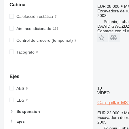
Cabina
EUR 28,000
≈ M
Excavadora de r
2003
Calefacción estática
Polonia, Luba
DAWID GWÓŹD
Aire acondicionado
Contacte con el 
Control de crucero (tempomat)
Tacógrafo
Ejes
10
ABS
VÍDEO
EBS
Caterpillar M
Suspensión
EUR 22,000
≈ M
Excavadora de r
Ejes
2005
Polonia, Luba