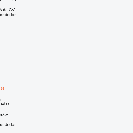
A de CV
vendedor
18
r
uedas
rtów
Ź
vendedor