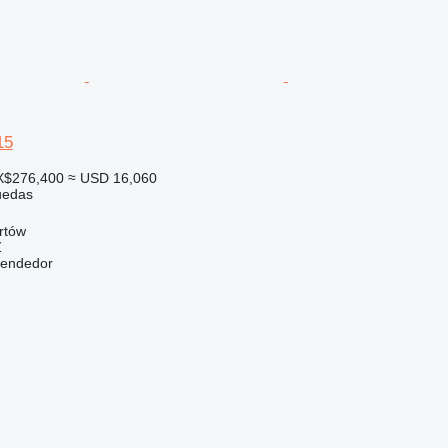
15
X$276,400
≈ USD 16,060
uedas
rtów
Ź
vendedor