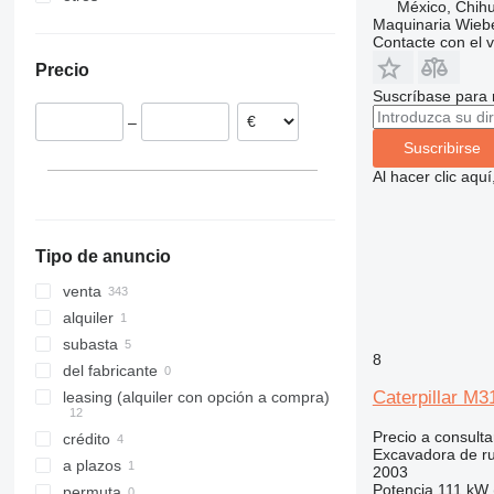
México, Chih
Emiratos Árabes Unidos
Polonia
Maquinaria Wieb
M316
Contacte con el 
Países Bajos
M318
Precio
Alemania
M320
Suscríbase para 
Francia
M322
–
Rumanía
M325
Suscribirse
España
Al hacer clic aq
Lituania
Bélgica
mostrar todos
Tipo de anuncio
venta
alquiler
subasta
8
del fabricante
Caterpillar M
leasing (alquiler con opción a compra)
Precio a consulta
crédito
Excavadora de r
a plazos
2003
Potencia
111 kW 
permuta