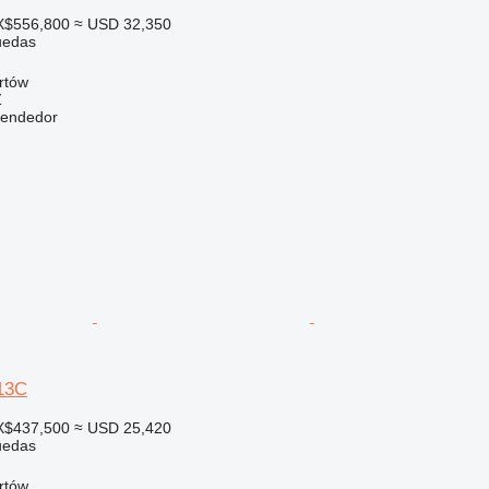
X$556,800
≈ USD 32,350
uedas
rtów
Ź
vendedor
313C
X$437,500
≈ USD 25,420
uedas
rtów