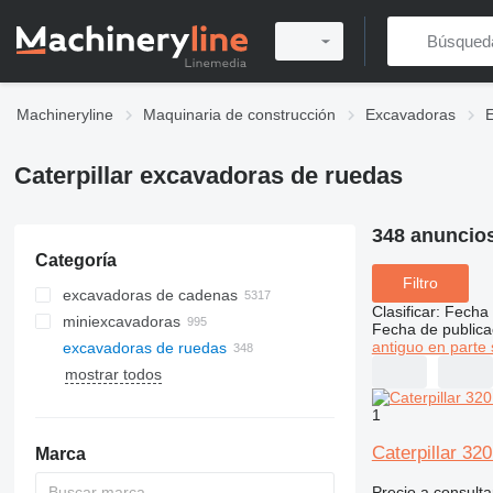
Machineryline
Maquinaria de construcción
Excavadoras
Caterpillar excavadoras de ruedas
348 anuncio
Categoría
Filtro
excavadoras de cadenas
Clasificar
:
Fecha 
miniexcavadoras
Fecha de publica
antiguo en parte 
excavadoras de ruedas
mostrar todos
1
Caterpillar 3
Marca
Precio a consulta