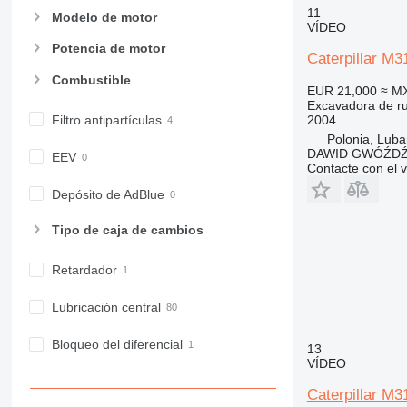
11
Modelo de motor
VÍDEO
Potencia de motor
Caterpillar M
Combustible
EUR 21,000
≈ M
Excavadora de r
Filtro antipartículas
2004
Polonia, Luba
DAWID GWÓŹD
EEV
Contacte con el 
Depósito de AdBlue
Tipo de caja de cambios
Retardador
Lubricación central
Bloqueo del diferencial
13
VÍDEO
Caterpillar M