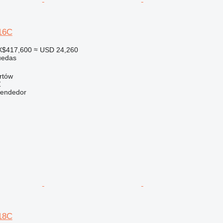
316C
X$417,600
≈ USD 24,260
uedas
rtów
Ź
vendedor
318C