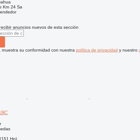
uahua
e Km 24 Sa
vendedor
recibir anuncios nuevos de esta sección
uí, muestra su conformidad con nuestra
política de privacidad
y nuestro
318C
r
uedas
(151 Hp)