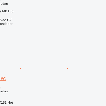
uedas
(148 Hp)
A de CV
vendedor
318C
r
uedas
(151 Hp)