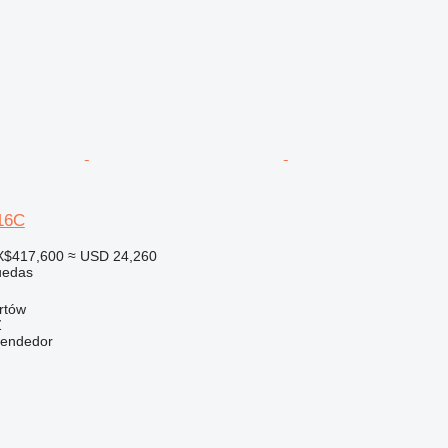
316C
X$417,600
≈ USD 24,260
uedas
rtów
Ź
vendedor