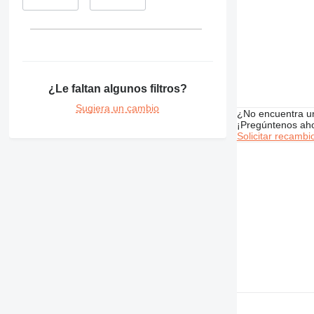
345
349
350
365
374
¿Le faltan algunos filtros?
375
390
Sugiera un cambio
¿No encuentra u
416
¡Pregúntenos ah
Solicitar recambi
420
422
426
428
430
432
434
438
444
631
730