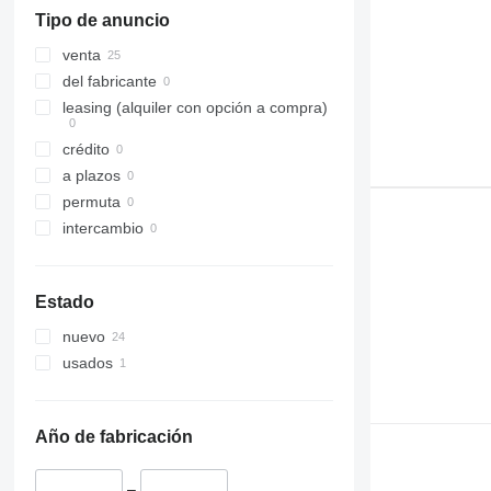
311
8016
Tipo de anuncio
312
8018
313
8025
venta
314
8030
del fabricante
315
8032
leasing (alquiler con opción a compra)
316
8035
crédito
317
8050
a plazos
318
8052
permuta
320
8060
intercambio
321
8080
322
G-Series
323
JS
Estado
324
Robot
nuevo
325
usados
326
329
330
Año de fabricación
336
340
–