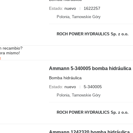
Estado
nuevo
1622257
Polonia, Tarnowskie Góry
ROCH POWER HYDRAULICS Sp. z o.o.
n recambio?
ora mismo!
o
Ammann 5-340005 bomba hidráulica
Bomba hidráulica
Estado
nuevo
5-340005
Polonia, Tarnowskie Góry
ROCH POWER HYDRAULICS Sp. z o.o.
Ammann 1242320 bomba hidráulica