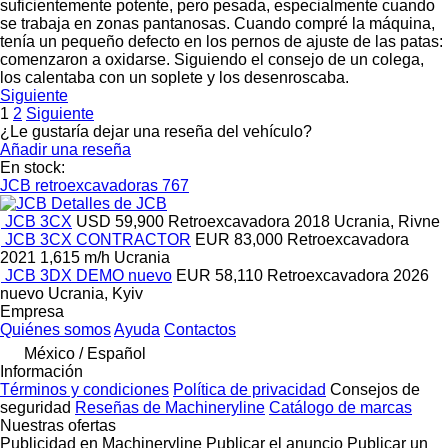
suficientemente potente, pero pesada, especialmente cuando
se trabaja en zonas pantanosas. Cuando compré la máquina,
tenía un pequeño defecto en los pernos de ajuste de las patas:
comenzaron a oxidarse. Siguiendo el consejo de un colega,
los calentaba con un soplete y los desenroscaba.
Siguiente
1
2
Siguiente
¿Le gustaría dejar una reseña del vehículo?
Añadir una reseña
En stock:
JCB retroexcavadoras
767
Detalles de JCB
JCB 3CX
USD 59,900
Retroexcavadora
2018
Ucrania, Rivne
JCB 3CX CONTRACTOR
EUR 83,000
Retroexcavadora
2021
1,615 m/h
Ucrania
JCB 3DX DEMO nuevo
EUR 58,110
Retroexcavadora
2026
nuevo
Ucrania, Kyiv
Empresa
Quiénes somos
Ayuda
Contactos
México / Español
Información
Términos y condiciones
Política de privacidad
Consejos de
seguridad
Reseñas de Machineryline
Catálogo de marcas
Nuestras ofertas
Publicidad en Machineryline
Publicar el anuncio
Publicar un