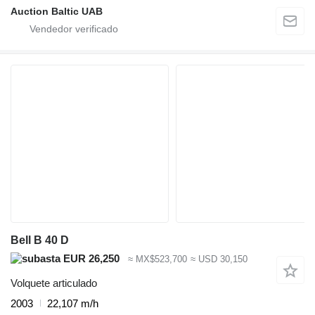
Auction Baltic UAB
Bell B 40 D
EUR 26,250
≈ MX$523,700
≈ USD 30,150
Volquete articulado
2003
22,107 m/h