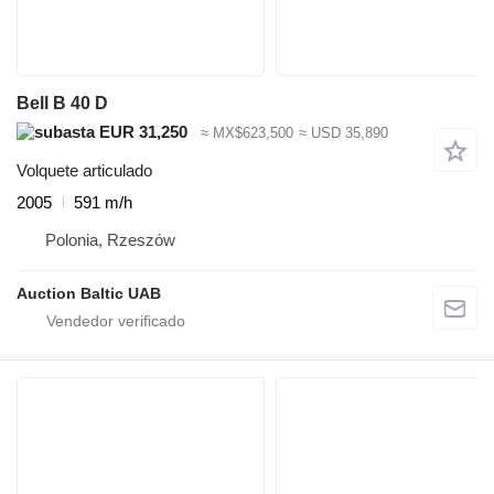
Bell B 40 D
EUR 31,250
≈ MX$623,500
≈ USD 35,890
Volquete articulado
2005
591 m/h
Polonia, Rzeszów
Auction Baltic UAB