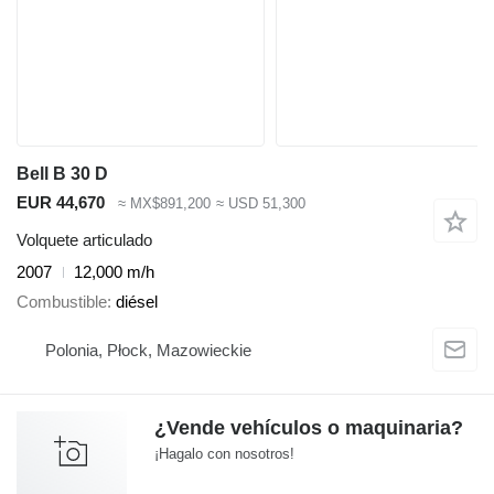
Bell B 30 D
EUR 44,670
≈ MX$891,200
≈ USD 51,300
Volquete articulado
2007
12,000 m/h
Combustible
diésel
Polonia, Płock, Mazowieckie
¿Vende vehículos o maquinaria?
¡Hagalo con nosotros!