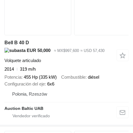
Bell B 40 D
EUR 50,000
≈ MX$997,600
≈ USD 57,430
Volquete articulado
2014
319 m/h
Potencia
455 Hp (335 kW)
Combustible
diésel
Configuración del eje
6x6
Polonia, Rzeszów
Auction Baltic UAB