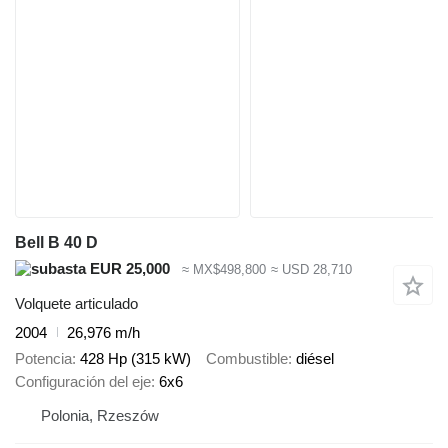
Bell B 40 D
EUR 25,000
≈ MX$498,800
≈ USD 28,710
Volquete articulado
2004
26,976 m/h
Potencia
428 Hp (315 kW)
Combustible
diésel
Configuración del eje
6x6
Polonia, Rzeszów