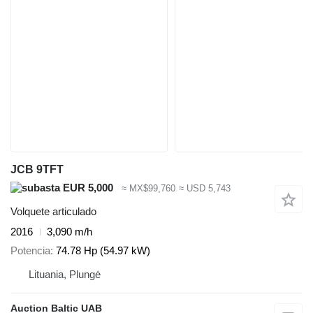
JCB 9TFT
EUR 5,000
≈ MX$99,760
≈ USD 5,743
Volquete articulado
2016
3,090 m/h
Potencia
74.78 Hp (54.97 kW)
Lituania, Plungė
Auction Baltic UAB