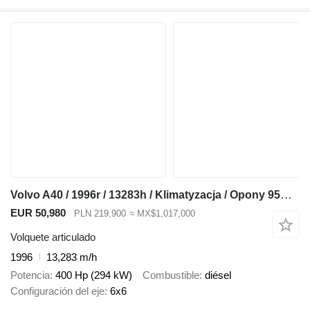
Volvo A40 / 1996r / 13283h / Klimatyzacja / Opony 95% / Bardzo dobry s
EUR 50,980
PLN 219,900
≈ MX$1,017,000
Volquete articulado
1996
13,283 m/h
Potencia
400 Hp (294 kW)
Combustible
diésel
Configuración del eje
6x6