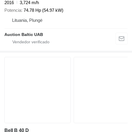
2016
3,724 m/h
Potencia
74.78 Hp (54.97 kW)
Lituania, Plungė
Auction Baltic UAB
Bell B 40 D