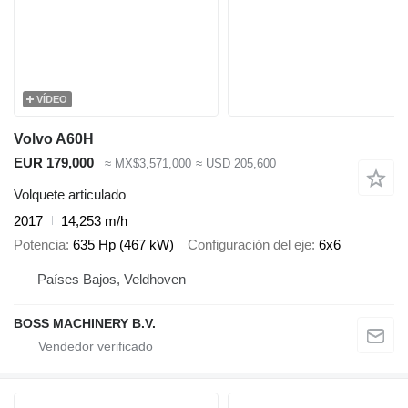
VÍDEO
Volvo A60H
EUR 179,000
≈ MX$3,571,000
≈ USD 205,600
Volquete articulado
2017
14,253 m/h
Potencia
635 Hp (467 kW)
Configuración del eje
6x6
Países Bajos, Veldhoven
BOSS MACHINERY B.V.