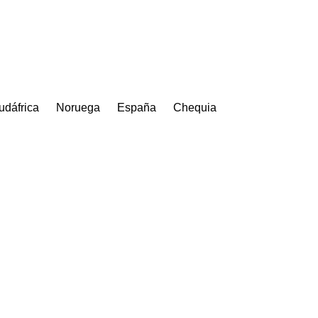
udáfrica
Noruega
España
Chequia