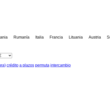
ania
Rumanía
Italia
Francia
Lituania
Austria
S
pra)
crédito
a plazos
permuta
intercambio