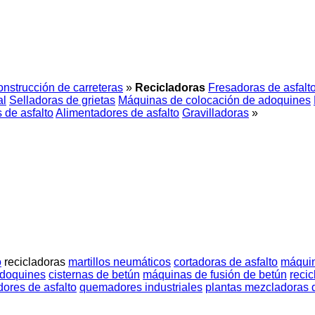
nstrucción de carreteras
»
Recicladoras
Fresadoras de asfalt
al
Selladoras de grietas
Máquinas de colocación de adoquines
 de asfalto
Alimentadores de asfalto
Gravilladoras
»
o
recicladoras
martillos neumáticos
cortadoras de asfalto
máquin
adoquines
cisternas de betún
máquinas de fusión de betún
recic
dores de asfalto
quemadores industriales
plantas mezcladoras d