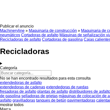
Publicar el anuncio
Machineryline
»
Maquinaria de construcción
»
Maquinaria de co
neumáticos
Cortadoras de asfalto
Máquinas de señalización vi
Recicladoras de asfalto
Cortadoras de gasolina
Cajas calientes
Recicladoras
Categoría
No se han encontrado resultados para esta consulta
extendedoras de asfalto
extendedoras de cadenas
extendedoras de ruedas
fresadoras de asfalto
plantas de asfalto
distribuidores de asfalt
de gasolina
selladoras de grietas
máquinas de colocación de 
asfalto
gravilladoras
tanques de betún
pavimentadoras
calenta
mostrar todos
Marca