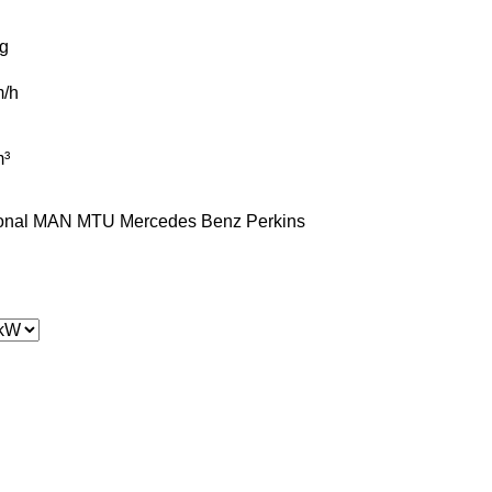
g
/h
³
onal
MAN
MTU
Mercedes Benz
Perkins