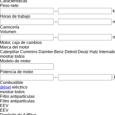
Características
Peso neto
–
k
Horas de trabajo
–
m
Carrocería
Volumen
–
m
Motor, caja de cambios
Marca del motor
Caterpillar
Cummins
Daimler-Benz
Detroit
Deutz
Hatz
Internati
mostrar todos
Modelo de motor
Potencia de motor
–
Combustible
diésel
eléctrico
mostrar todos
Filtro antipartículas
Filtro antipartículas
EEV
EEV
Depósito de AdBlue