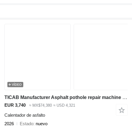
VÍDEO
TICAB Manufacturer Asphalt pothole repair machine 1*1.2 m,2*0.6 m
EUR 3,740
≈ MX$74,380
≈ USD 4,321
Calentador de asfalto
2026
Estado
nuevo