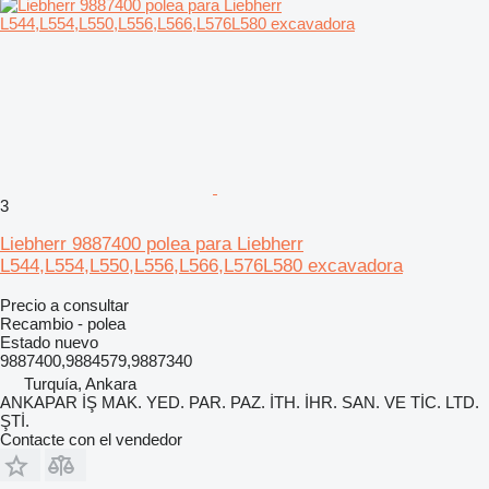
3
Liebherr 9887400 polea para Liebherr
L544,L554,L550,L556,L566,L576L580 excavadora
Precio a consultar
Recambio - polea
Estado
nuevo
9887400,9884579,9887340
Turquía, Ankara
ANKAPAR İŞ MAK. YED. PAR. PAZ. İTH. İHR. SAN. VE TİC. LTD.
ŞTİ.
Contacte con el vendedor