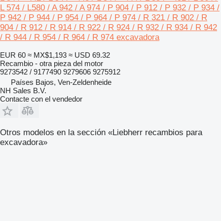
L 574 / L580 / A 942 / A 974 / P 904 / P 912 / P 932 / P 934 /
P 942 / P 944 / P 954 / P 964 / P 974 / R 321 / R 902 / R
904 / R 912 / R 914 / R 922 / R 924 / R 932 / R 934 / R 942
/ R 944 / R 954 / R 964 / R 974 excavadora
EUR 60
≈ MX$1,193
≈ USD 69.32
Recambio - otra pieza del motor
9273542 / 9177490 9279606 9275912
Países Bajos, Ven-Zeldenheide
NH Sales B.V.
Contacte con el vendedor
Otros modelos en la sección «Liebherr recambios para
excavadora»