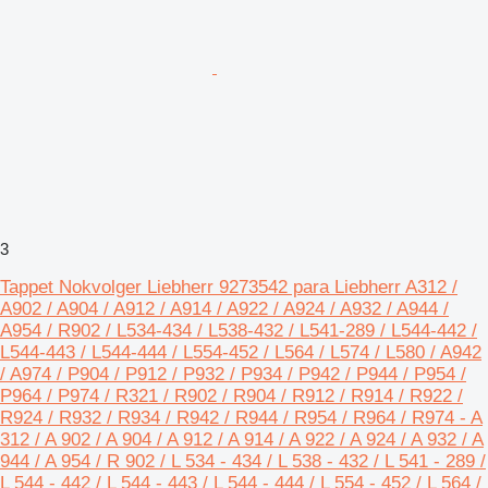
3
Tappet Nokvolger Liebherr 9273542 para Liebherr A312 /
A902 / A904 / A912 / A914 / A922 / A924 / A932 / A944 /
A954 / R902 / L534-434 / L538-432 / L541-289 / L544-442 /
L544-443 / L544-444 / L554-452 / L564 / L574 / L580 / A942
/ A974 / P904 / P912 / P932 / P934 / P942 / P944 / P954 /
P964 / P974 / R321 / R902 / R904 / R912 / R914 / R922 /
R924 / R932 / R934 / R942 / R944 / R954 / R964 / R974 - A
312 / A 902 / A 904 / A 912 / A 914 / A 922 / A 924 / A 932 / A
944 / A 954 / R 902 / L 534 - 434 / L 538 - 432 / L 541 - 289 /
L 544 - 442 / L 544 - 443 / L 544 - 444 / L 554 - 452 / L 564 /