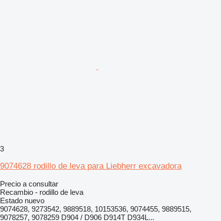
3
9074628 rodillo de leva para Liebherr excavadora
Precio a consultar
Recambio - rodillo de leva
Estado
nuevo
9074628, 9273542, 9889518, 10153536, 9074455, 9889515,
9078257, 9078259 D904 / D906 D914T D934L...