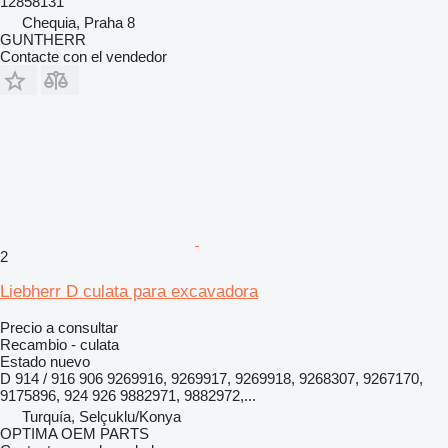
12858131
Chequia, Praha 8
GUNTHERR
Contacte con el vendedor
2
Liebherr D culata para excavadora
Precio a consultar
Recambio - culata
Estado
nuevo
D 914 / 916 906 9269916, 9269917, 9269918, 9268307, 9267170,
9175896, 924 926 9882971, 9882972,...
Turquía, Selçuklu/Konya
OPTIMA OEM PARTS