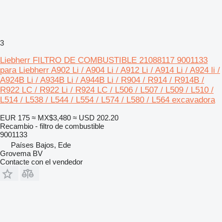
3
Liebherr FILTRO DE COMBUSTIBLE 21088117 9001133
para Liebherr A902 Li / A904 Li / A912 Li / A914 Li / A924 li /
A924B Li / A934B Li / A944B Li / R904 / R914 / R914B /
R922 LC / R922 Li / R924 LC / L506 / L507 / L509 / L510 /
L514 / L538 / L544 / L554 / L574 / L580 / L564 excavadora
EUR 175
≈ MX$3,480
≈ USD 202.20
Recambio - filtro de combustible
9001133
Países Bajos, Ede
Grovema BV
Contacte con el vendedor