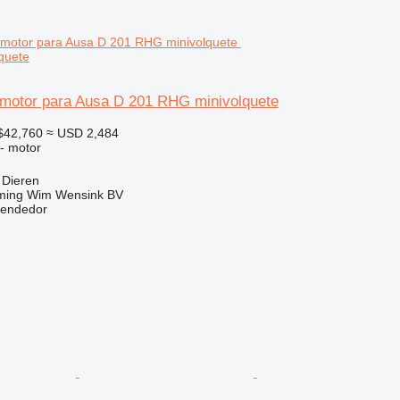
quete
motor para Ausa D 201 RHG minivolquete
$42,760
≈ USD 2,484
 - motor
 Dieren
ming Wim Wensink BV
vendedor