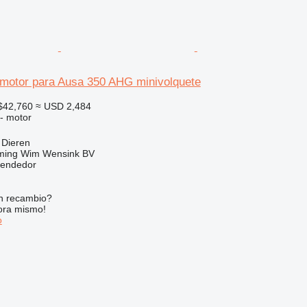
motor para Ausa 350 AHG minivolquete
$42,760
≈ USD 2,484
 - motor
 Dieren
ming Wim Wensink BV
vendedor
n recambio?
ora mismo!
o