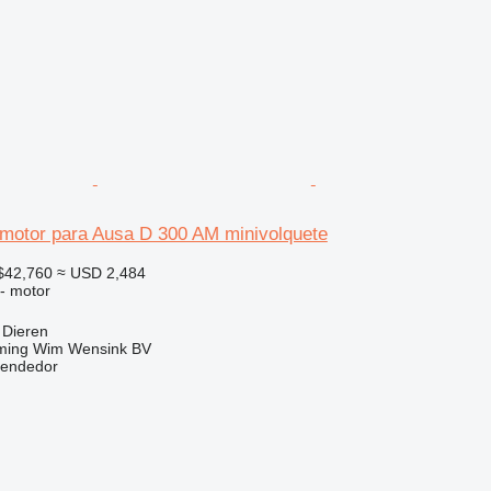
motor para Ausa D 300 AM minivolquete
$42,760
≈ USD 2,484
 - motor
 Dieren
ming Wim Wensink BV
vendedor