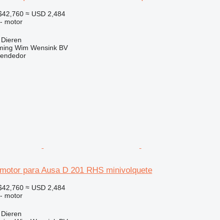
$42,760
≈ USD 2,484
 - motor
 Dieren
ming Wim Wensink BV
vendedor
motor para Ausa D 201 RHS minivolquete
$42,760
≈ USD 2,484
 - motor
 Dieren