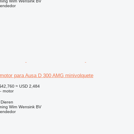
ming Wim Wensink BV
vendedor
motor para Ausa D 300 AMG minivolquete
$42,760
≈ USD 2,484
 - motor
 Dieren
ming Wim Wensink BV
vendedor