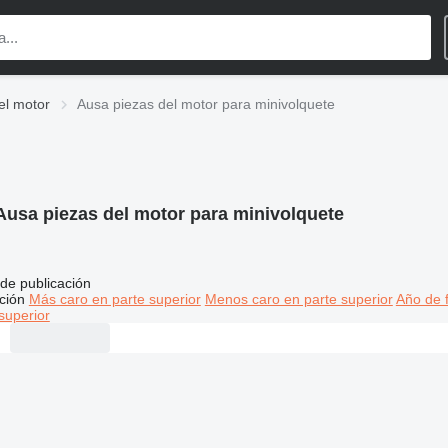
el motor
Ausa piezas del motor para minivolquete
Ausa piezas del motor para minivolquete
de publicación
ción
Más caro en parte superior
Menos caro en parte superior
Año de f
superior