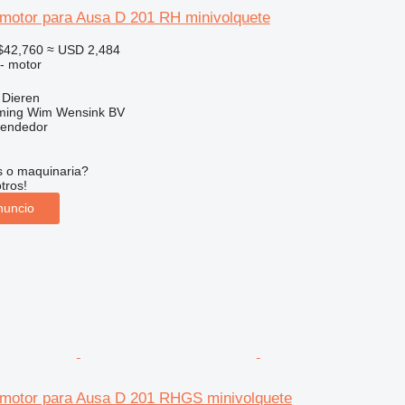
motor para Ausa D 201 RH minivolquete
$42,760
≈ USD 2,484
 - motor
 Dieren
ming Wim Wensink BV
vendedor
s o maquinaria?
tros!
nuncio
motor para Ausa D 201 RHGS minivolquete