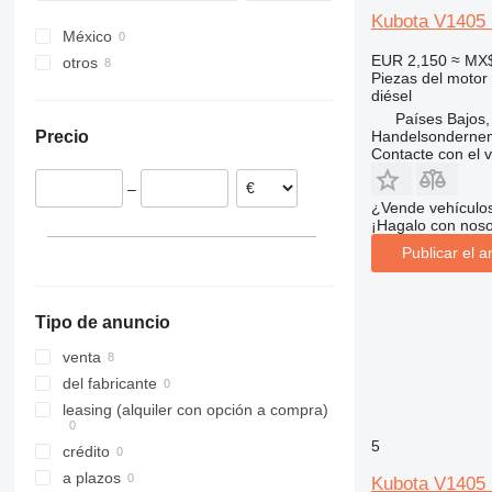
Kubota V1405 
México
EUR 2,150
≈ MX
otros
Piezas del motor
Países Bajos
diésel
Países Bajos,
Handelsonderne
Precio
Contacte con el 
–
¿Vende vehículo
¡Hagalo con noso
Publicar el a
Tipo de anuncio
venta
del fabricante
leasing (alquiler con opción a compra)
5
crédito
a plazos
Kubota V1405 