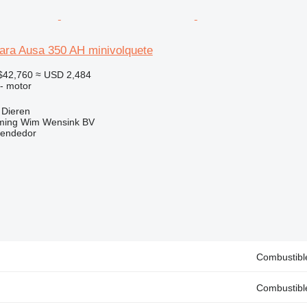
ara Ausa 350 AH minivolquete
$42,760
≈ USD 2,484
 - motor
 Dieren
ming Wim Wensink BV
vendedor
Combustible
Combustible