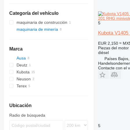
Categoría del vehículo
201 RHG minivol
maquinaria de construcción
5
maquinaria de minería
cargadoras de construcción
Kubota V1405 
maquinaria de cantera
minicargadoras
EUR 2,150
≈ MX
minivolquetes
Piezas del motor
Marca
diésel
Ausa
Países Bajos,
Handelsonderne
Deutz
D-series
Contacte con el 
Kubota
D201
Neuson
KC-series
Terex
6001
TA
Ubicación
Radio de búsqueda
5