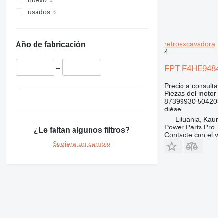
nuevo
420
usados
422
424
426
retroexcavadora
Año de fabricación
428
4
430
FPT F4HE9484
–
432
434
Precio a consulta
Piezas del motor
438
87399930 50420
444
diésel
Lituania, Kau
631
Power Parts Pro
¿Le faltan algunos filtros?
730
Contacte con el 
777
Sugiera un cambio
966
972
980
988
C-series
DE