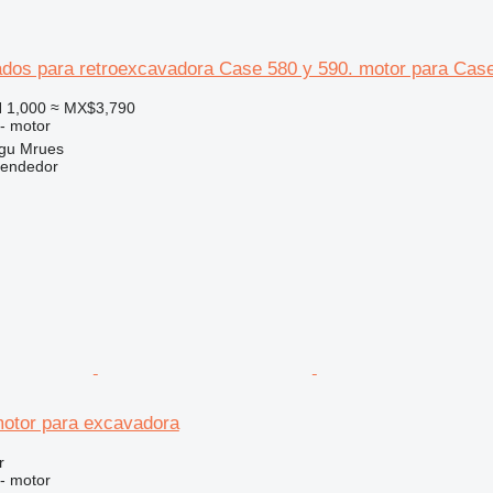
dos para retroexcavadora Case 580 y 590. motor para Case
 1,000
≈ MX$3,790
 - motor
gu Mrues
vendedor
otor para excavadora
r
 - motor