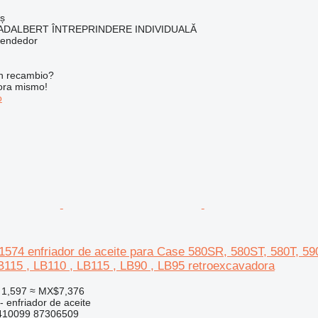
ș
ADALBERT ÎNTREPRINDERE INDIVIDUALĂ
vendedor
n recambio?
ora mismo!
o
574 enfriador de aceite para Case 580SR, 580ST, 580T,
B115 , LB110 , LB115 , LB90 , LB95 retroexcavadora
 1,597
≈ MX$7,376
- enfriador de aceite
410099 87306509