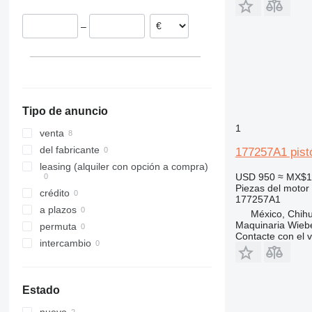
321
CX300
–
322
CX330
323
CX350
324
CX360
325
CX370
326
CX460
Tipo de anuncio
329
1
330
venta
336
del fabricante
177257A1 pist
340
leasing (alquiler con opción a compra)
USD 950
≈ MX$1
345
Piezas del motor 
crédito
349
177257A1
a plazos
México, Chih
350
Maquinaria Wieb
permuta
365
Contacte con el 
intercambio
374
375
390
Estado
416