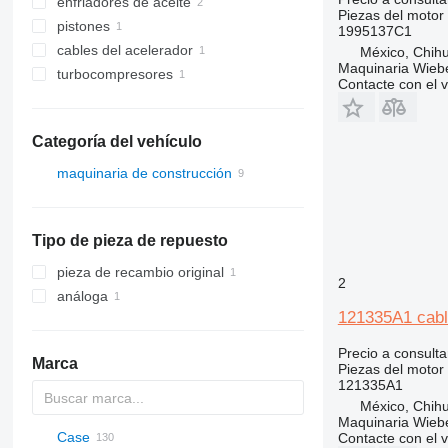
enfriadores de aceite
Piezas del motor
pistones
1995137C1
cables del acelerador
México, Chih
Maquinaria Wieb
turbocompresores
Contacte con el 
Categoría del vehículo
maquinaria de construcción
excavadoras
cargadoras de construcción
retroexcavadoras
Tipo de pieza de repuesto
cargadoras de ruedas
pieza de recambio original
2
análoga
121335A1 cabl
Precio a consulta
Marca
Piezas del motor 
121335A1
México, Chih
Maquinaria Wieb
Case
AZ
AX
ASC
225LC
320
Steiger
Contacte con el 