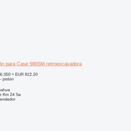
ón para Case 590SM retroexcavadora
6,350
≈ EUR 822.20
- pistón
uahua
e Km 24 Sa
vendedor