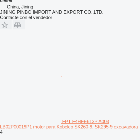
diésel
China, Jining
JINING PINBO IMPORT AND EXPORT CO.,LTD.
Contacte con el vendedor
FPT F4HFE613P A003
LB02P00019P1 motor para Kobelco SK260-9, SK295-9 excavadora
4