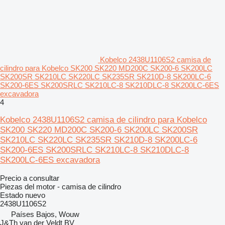
Kobelco 2438U1106S2 camisa de
cilindro para Kobelco SK200 SK220 MD200C SK200-6 SK200LC
SK200SR SK210LC SK220LC SK235SR SK210D-8 SK200LC-6
SK200-6ES SK200SRLC SK210LC-8 SK210DLC-8 SK200LC-6ES
excavadora
4
Kobelco 2438U1106S2 camisa de cilindro para Kobelco
SK200 SK220 MD200C SK200-6 SK200LC SK200SR
SK210LC SK220LC SK235SR SK210D-8 SK200LC-6
SK200-6ES SK200SRLC SK210LC-8 SK210DLC-8
SK200LC-6ES excavadora
Precio a consultar
Piezas del motor - camisa de cilindro
Estado
nuevo
2438U1106S2
Países Bajos, Wouw
J&Th van der Veldt BV