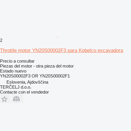
2
Throttle motor YN20S00002F3 para Kobelco excavadora
Precio a consultar
Piezas del motor - otra pieza del motor
Estado
nuevo
YN20S00002F3 OR YN20S00002F1
Eslovenia, Ajdovščina
TERČELJ d.o.o.
Contacte con el vendedor