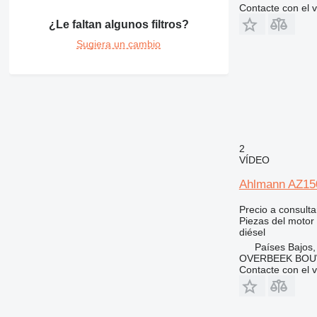
Contacte con el 
420
¿Le faltan algunos filtros?
422
424
Sugiera un cambio
426
428
430
432
434
438
2
VÍDEO
444
571G
Ahlmann AZ150
572G
Precio a consulta
631
Piezas del motor
730
diésel
735
Países Bajos,
OVERBEEK BOU
740
Contacte con el 
769
771
772