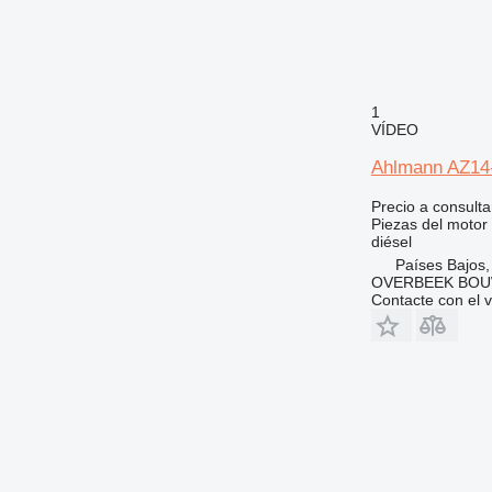
955
962
963
966
972
1
VÍDEO
973
980
Ahlmann AZ14-
988
Precio a consulta
990
Piezas del motor
diésel
992
Países Bajos,
AP
OVERBEEK BOU
C-series
Contacte con el 
CS
DE
DP
D series
E-series
EP
G-series