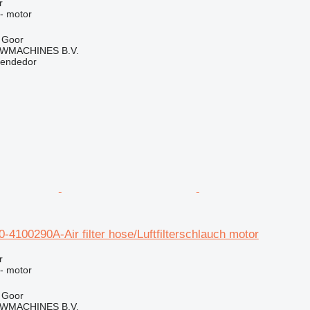
r
 - motor
 Goor
WMACHINES B.V.
vendedor
4100290A-Air filter hose/Luftfilterschlauch motor
r
 - motor
 Goor
WMACHINES B.V.