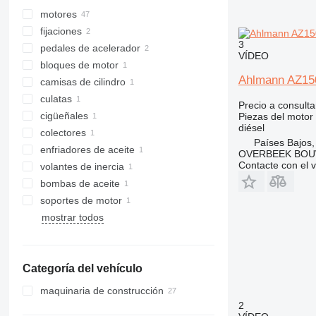
motores
fijaciones
3
pedales de acelerador
VÍDEO
bloques de motor
Ahlmann AZ15
camisas de cilindro
culatas
Precio a consulta
cigüeñales
Piezas del motor
diésel
colectores
Países Bajos,
enfriadores de aceite
OVERBEEK BOU
Contacte con el 
volantes de inercia
bombas de aceite
soportes de motor
mostrar todos
Categoría del vehículo
maquinaria de construcción
2
excavadoras