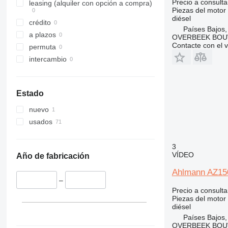
Precio a consulta
320
leasing (alquiler con opción a compra)
Piezas del motor
321
diésel
crédito
322
Países Bajos,
a plazos
OVERBEEK BOU
323
Contacte con el 
permuta
324
intercambio
325
326
329
Estado
330
nuevo
336
usados
340
345
3
349
VÍDEO
Año de fabricación
350
Ahlmann AZ150-
365
–
374
Precio a consulta
375
Piezas del motor
diésel
390
Países Bajos,
416
OVERBEEK BOU