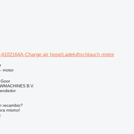
4102164A-Charge air hose/Ladeluftschlauch motor
r
 - motor
 Goor
WMACHINES B.V.
vendedor
n recambio?
ora mismo!
o