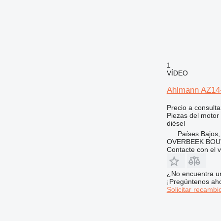
773
775
777
816
824
1
826
VÍDEO
906
Ahlmann AZ14-
907
910
Precio a consulta
Piezas del motor
920
diésel
924
Países Bajos,
926
OVERBEEK BOU
Contacte con el 
928
930
¿No encuentra u
936
¡Pregúntenos ah
938
Solicitar recambi
950
953