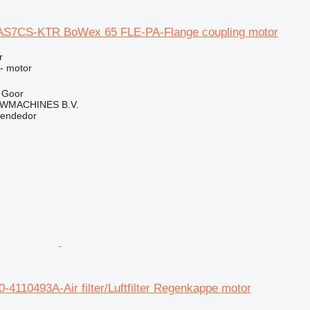
AS7CS-KTR BoWex 65 FLE-PA-Flange coupling motor
r
 - motor
 Goor
WMACHINES B.V.
vendedor
4110493A-Air filter/Luftfilter Regenkappe motor