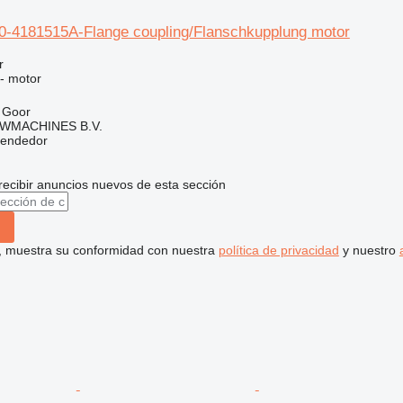
-4181515A-Flange coupling/Flanschkupplung motor
r
 - motor
 Goor
WMACHINES B.V.
vendedor
recibir anuncios nuevos de esta sección
uí, muestra su conformidad con nuestra
política de privacidad
y nuestro