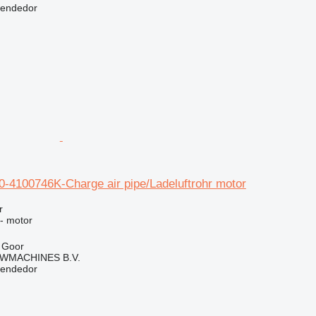
vendedor
-4100746K-Charge air pipe/Ladeluftrohr motor
r
 - motor
 Goor
WMACHINES B.V.
vendedor