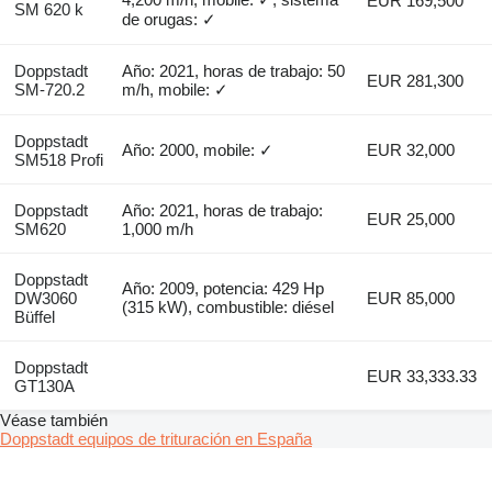
EUR 169,500
SM 620 k
de orugas: ✓
Doppstadt
Año: 2021, horas de trabajo: 50
EUR 281,300
SM-720.2
m/h, mobile: ✓
Doppstadt
Año: 2000, mobile: ✓
EUR 32,000
SM518 Profi
Doppstadt
Año: 2021, horas de trabajo:
EUR 25,000
SM620
1,000 m/h
Doppstadt
Año: 2009, potencia: 429 Hp
DW3060
EUR 85,000
(315 kW), combustible: diésel
Büffel
Doppstadt
EUR 33,333.33
GT130A
Véase también
Doppstadt equipos de trituración en España