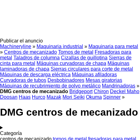
Publicar el anuncio
Machineryline
»
Maquinaria industrial
»
Maquinaria para metal
»
Centros de mecanizado
Tornos de metal
Fresadoras para
metal
Taladros de columna
Cizallas de guillotina
Sierras de
cinta para metal
Máquinas curvadoras de chapa
Máquinas
laminadoras de chapa
Sierras circulares para corte de metal
Máquinas de descarga eléctrica
Máquinas afiladoras
Curvadoras de tubos
Desbobinadores
Mesas giratorias
Máquinas de recubrimiento de polvo metálico
Mandrinadoras
»
DMG centros de mecanizado
Bridgeport
Chiron
Deckel Maho
Doosan
Haas
Hurco
Mazak
Mori Seiki
Okuma
Spinner
»
DMG centros de mecanizado
Categoría
centros de mecanizado
tornos de metal
fresadoras para metal