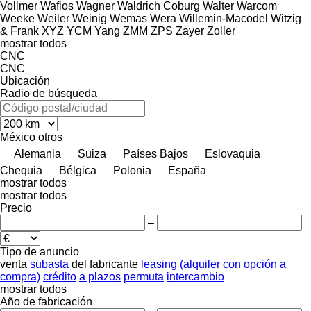
Vollmer
Wafios
Wagner
Waldrich Coburg
Walter
Warcom
Weeke
Weiler
Weinig
Wemas
Wera
Willemin-Macodel
Witzig
& Frank
XYZ
YCM
Yang
ZMM
ZPS
Zayer
Zoller
mostrar todos
CNC
CNC
Ubicación
Radio de búsqueda
México
otros
Alemania
Suiza
Países Bajos
Eslovaquia
Chequia
Bélgica
Polonia
España
mostrar todos
mostrar todos
Precio
–
Tipo de anuncio
venta
subasta
del fabricante
leasing (alquiler con opción a
compra)
crédito
a plazos
permuta
intercambio
mostrar todos
Año de fabricación