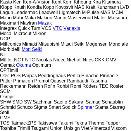
Kasto
Ken
Ken-A-Vision
Kent
Kern
Kiheung
Kira
Kitamura
Klopp
Knuth
Kondia
Kopp
Kovosvit MAS
Kraft
Kunzmann
LVD
Lagun
Leadermac
Leadwell
Ligmatech
M-Pulse
MAS
MCM
Maho
Mahr
Maka
Makino
Martin
Masterwood
Matec
Matsuura
Maximart
Mayfran
Mazak
Integrex
Quick Turn
VCS
VTC
Variaxis
Mecal
Microcut
Mikron
UCP
Milltronics
Mimaki
Mitsubishi
Mitsui Seiki
Mogensen
Mondiale
Morbidelli
Mori Seiki
NL
Müller
NCT
NTC
Nicolas
Nidec
Niehoff
Niles
OKK
OMV
Oemak
Okuma
Optimum
OPTImill
Otec
POS
Parpas
Peddinghaus
Pertici
Pinacho
Pinnacle
Pittler
Primacon
Promot
Quaser
Rambaudi
Rasoma
Reckermann
Reiden
Rofin
Rohbi
Romi
Röders TEC
Rösler
SCM
Olimpic
SHW
SMD
SW
Sachman
Saeilo
Sakurai
Samag
Schaublin
Schmid
Schüco
Sigma
Smart
Sodick
Spinner
Stama
Starrag
Stoll
CMS
TOS
Tajmac-ZPS
Takisawa
Takumi
Tekna
Thermo
Topper
Toshiba
Trimill
Tsugami
Union
Unisign
Viet
Vimercati
Viscom