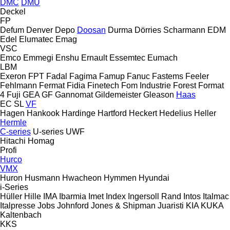
DMC
DMU
Deckel
FP
Defum
Denver
Depo
Doosan
Durma
Dörries Scharmann
EDM
Edel
Elumatec
Emag
VSC
Emco
Emmegi
Enshu
Ernault
Essemtec
Eumach
LBM
Exeron
FPT
Fadal
Fagima
Famup
Fanuc
Fastems
Feeler
Fehlmann
Fermat
Fidia
Finetech
Fom Industrie
Forest
Format
4
Fuji
GEA
GF
Gannomat
Gildemeister
Gleason
Haas
EC
SL
VF
Hagen
Hankook
Hardinge
Hartford
Heckert
Hedelius
Heller
Hermle
C-series
U-series
UWF
Hitachi
Homag
Profi
Hurco
VMX
Huron
Husmann
Hwacheon
Hymmen
Hyundai
i-Series
Hüller Hille
IMA
Ibarmia
Imet
Index
Ingersoll Rand
Intos
Italmac
Italpresse
Jobs
Johnford
Jones & Shipman
Juaristi
KIA
KUKA
Kaltenbach
KKS