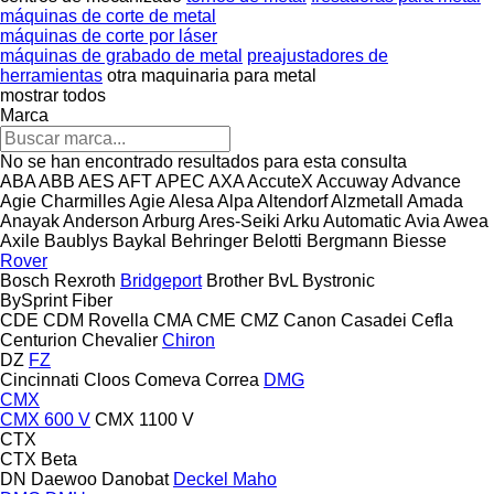
máquinas de corte de metal
máquinas de corte por láser
máquinas de grabado de metal
preajustadores de
herramientas
otra maquinaria para metal
mostrar todos
Marca
No se han encontrado resultados para esta consulta
ABA
ABB
AES
AFT
APEC
AXA
AccuteX
Accuway
Advance
Agie Charmilles
Agie
Alesa
Alpa
Altendorf
Alzmetall
Amada
Anayak
Anderson
Arburg
Ares-Seiki
Arku
Automatic
Avia
Awea
Axile
Baublys
Baykal
Behringer
Belotti
Bergmann
Biesse
Rover
Bosch Rexroth
Bridgeport
Brother
BvL
Bystronic
BySprint Fiber
CDE
CDM Rovella
CMA
CME
CMZ
Canon
Casadei
Cefla
Centurion
Chevalier
Chiron
DZ
FZ
Cincinnati
Cloos
Comeva
Correa
DMG
CMX
CMX 600 V
CMX 1100 V
CTX
CTX Beta
DN
Daewoo
Danobat
Deckel Maho