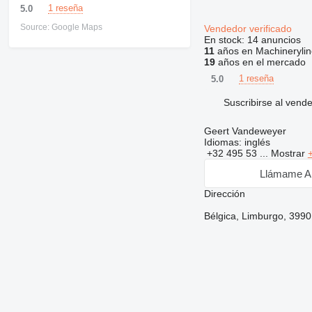
1 reseña
5.0
Source: Google Maps
Vendedor verificado
En stock:
14 anuncios
11
años en Machinerylin
19
años en el mercado
1 reseña
5.0
Suscribirse al vend
Geert Vandeweyer
Idiomas:
inglés
+32 495 53 ...
Mostrar
Llámame A
Dirección
Bélgica, Limburgo, 3990