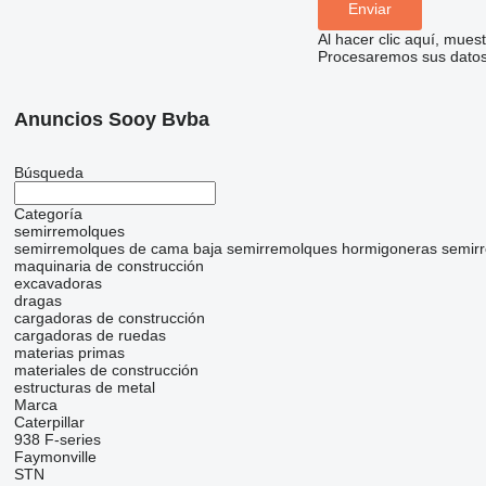
Al hacer clic aquí, mue
Procesaremos sus datos 
Anuncios Sooy Bvba
Búsqueda
Categoría
semirremolques
semirremolques de cama baja
semirremolques hormigoneras
semir
maquinaria de construcción
excavadoras
dragas
cargadoras de construcción
cargadoras de ruedas
materias primas
materiales de construcción
estructuras de metal
Marca
Caterpillar
938
F-series
Faymonville
STN