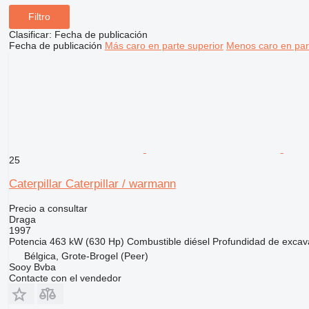
Filtro
Clasificar
:
Fecha de publicación
Fecha de publicación
Más caro en parte superior
Menos caro en par
25
Caterpillar Caterpillar / warmann
Precio a consultar
Draga
1997
Potencia
463 kW (630 Hp)
Combustible
diésel
Profundidad de excav
Bélgica, Grote-Brogel (Peer)
Sooy Bvba
Contacte con el vendedor