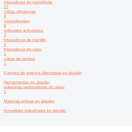
trituradoras de mandíbula
11
cribas vibratorias
8
minivolquetes
8
volquetes articulados
2
trituradoras de martillo
1
trituradoras de cono
1
cribas de tambor
1
Fuentes de energía alternativa en alquiler
Herramientas en alquiler
máquinas perforadoras de rieles
1
Materias primas en alquiler
Inmuebles industriales en alquiler