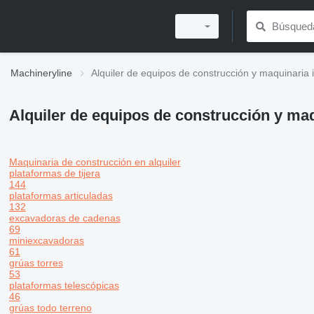
Machineryline
Alquiler de equipos de construcción y maquinaria i
Alquiler de equipos de construcción y maq
Maquinaria de construcción en alquiler
plataformas de tijera
144
plataformas articuladas
132
excavadoras de cadenas
69
miniexcavadoras
61
grúas torres
53
plataformas telescópicas
46
grúas todo terreno