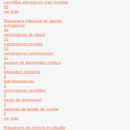
carretillas elevadoras gran tonelaje
65
ver todo
Maquinaria industrial en alquiler
enfriadores
49
generadores de diésel
15
compresores móviles
12
compresores estacionarios
11
equipos de diagnóstico médico
5
trituradors industrial
4
hidrolimpiadoras
3
compresores portátiles
2
torres de iluminación
2
sistemas de lavado de ruedas
2
ver todo
Maquinaria de minería en alquiler