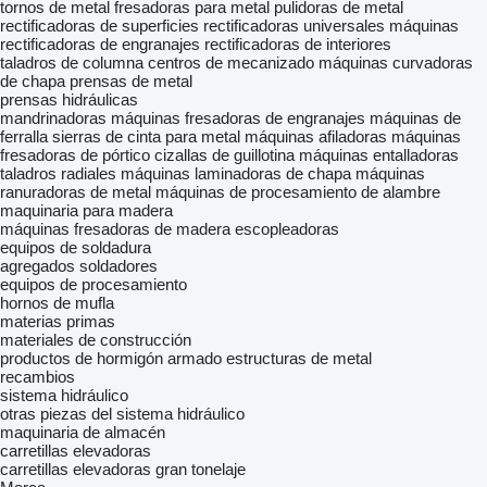
tornos de metal
fresadoras para metal
pulidoras de metal
rectificadoras de superficies
rectificadoras universales
máquinas
rectificadoras de engranajes
rectificadoras de interiores
taladros de columna
centros de mecanizado
máquinas curvadoras
de chapa
prensas de metal
prensas hidráulicas
mandrinadoras
máquinas fresadoras de engranajes
máquinas de
ferralla
sierras de cinta para metal
máquinas afiladoras
máquinas
fresadoras de pórtico
cizallas de guillotina
máquinas entalladoras
taladros radiales
máquinas laminadoras de chapa
máquinas
ranuradoras de metal
máquinas de procesamiento de alambre
maquinaria para madera
máquinas fresadoras de madera
escopleadoras
equipos de soldadura
agregados soldadores
equipos de procesamiento
hornos de mufla
materias primas
materiales de construcción
productos de hormigón armado
estructuras de metal
recambios
sistema hidráulico
otras piezas del sistema hidráulico
maquinaria de almacén
carretillas elevadoras
carretillas elevadoras gran tonelaje