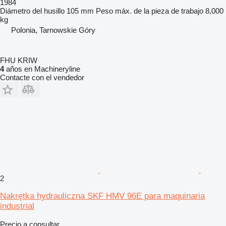
1984
Diámetro del husillo
105 mm
Peso máx. de la pieza de trabajo
8,000
kg
Polonia, Tarnowskie Góry
FHU KRIW
4
años en Machineryline
Contacte con el vendedor
2
Nakrętka hydrauliczna SKF HMV 96E para maquinaria
industrial
Precio a consultar