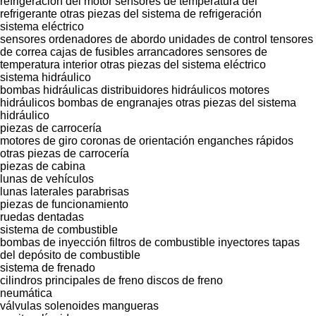
refrigeración del motor
sensores de temperatura del
refrigerante
otras piezas del sistema de refrigeración
sistema eléctrico
sensores
ordenadores de abordo
unidades de control
tensores
de correa
cajas de fusibles
arrancadores
sensores de
temperatura interior
otras piezas del sistema eléctrico
sistema hidráulico
bombas hidráulicas
distribuidores hidráulicos
motores
hidráulicos
bombas de engranajes
otras piezas del sistema
hidráulico
piezas de carrocería
motores de giro
coronas de orientación
enganches rápidos
otras piezas de carrocería
piezas de cabina
lunas de vehículos
lunas laterales
parabrisas
piezas de funcionamiento
ruedas dentadas
sistema de combustible
bombas de inyección
filtros de combustible
inyectores
tapas
del depósito de combustible
sistema de frenado
cilindros principales de freno
discos de freno
neumática
válvulas solenoides
mangueras