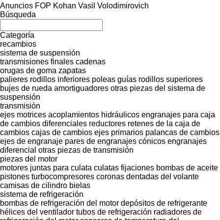
Anuncios FOP Kohan Vasil Volodimirovich
Búsqueda
Categoría
recambios
sistema de suspensión
transmisiones finales
cadenas
orugas de goma
zapatas
palieres
rodillos inferiores
poleas guías
rodillos superiores
bujes de rueda
amortiguadores
otras piezas del sistema de
suspensión
transmisión
ejes motrices
acoplamientos hidráulicos
engranajes para caja
de cambios
diferenciales
reductores
retenes de la caja de
cambios
cajas de cambios
ejes primarios
palancas de cambios
ejes de engranaje
pares de engranajes cónicos
engranajes
diferencial
otras piezas de transmisión
piezas del motor
motores
juntas para culata
culatas
fijaciones
bombas de aceite
pistones
turbocompresores
coronas dentadas del volante
camisas de cilindro
bielas
sistema de refrigeración
bombas de refrigeración del motor
depósitos de refrigerante
hélices del ventilador
tubos de refrigeración
radiadores de