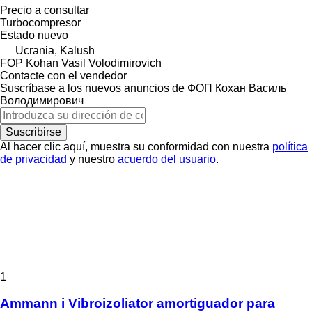
Precio a consultar
Turbocompresor
Estado
nuevo
Ucrania, Kalush
FOP Kohan Vasil Volodimirovich
Contacte con el vendedor
Suscríbase a los nuevos anuncios de ФОП Кохан Василь
Володимирович
Suscribirse
Al hacer clic aquí, muestra su conformidad con nuestra
política
de privacidad
y nuestro
acuerdo del usuario
.
1
Ammann i Vibroizoliator amortiguador para