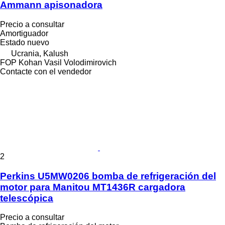
Ammann apisonadora
Precio a consultar
Amortiguador
Estado
nuevo
Ucrania, Kalush
FOP Kohan Vasil Volodimirovich
Contacte con el vendedor
2
Perkins U5MW0206 bomba de refrigeración del
motor para Manitou MT1436R cargadora
telescópica
Precio a consultar