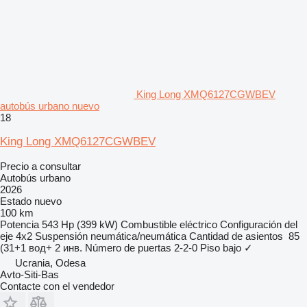
King Long XMQ6127CGWBEV
autobús urbano nuevo
18
King Long XMQ6127CGWBEV
Precio a consultar
Autobús urbano
2026
Estado
nuevo
100 km
Potencia
543 Hp (399 kW)
Combustible
eléctrico
Configuración del
eje
4x2
Suspensión
neumática/neumática
Cantidad de asientos
85
(31+1 вод+ 2 инв.
Número de puertas
2-2-0
Piso bajo
✓
Ucrania, Odesa
Avto-Siti-Bas
Contacte con el vendedor