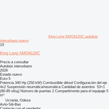
King Long XMQ6120C autobús
interurbano nuevo
19
King Long XMQ6120C
Precio a consultar
Autobús interurbano
2026
Estado
nuevo
Euro 5
Potencia
340 Hp (250 kW)
Combustible
diésel
Configuración del eje
4x2
Suspensión
neumática/neumática
Cantidad de asientos
53+1
(80-85 общ)
Número de puertas
2
Compartimento para el equipaje
5
m³
Ucrania, Odesa
Avto-Siti-Bas
Contacte con el vendedor