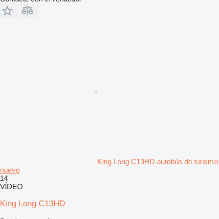
King Long C13HD autobús de turismo
nuevo
14
VÍDEO
King Long C13HD