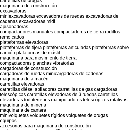
carretillas de orugas
maquinaria de construcción
excavadoras
miniexcavadoras
excavadoras de ruedas
excavadoras de
cadenas
excavadoras midi
apisonadoras
compactadores manuales
compactadores de tierra
rodillos
remolcados
plataformas elevadoras
plataformas de tijera
plataformas articuladas
plataformas sobre
camión
plataformas de mástil
maquinaria para movimiento de tierra
compactadores
planchas vibratorias
cargadoras de construcción
cargadoras de ruedas
minicargadoras de cadenas
maquinaria de almacén
carretillas elevadoras
carretillas diésel
apiladores
carretillas de gas
cargadoras
telescópicas
carretillas elevadoras de 3 ruedas
carretillas
elevadoras todoterrenos
manipuladores telescópicos rotativos
maquinaria de minería
maquinaria de cantera
minivolquetes
volquetes rígidos
volquetes de orugas
equipos
accesorios para maquinaria de construcción