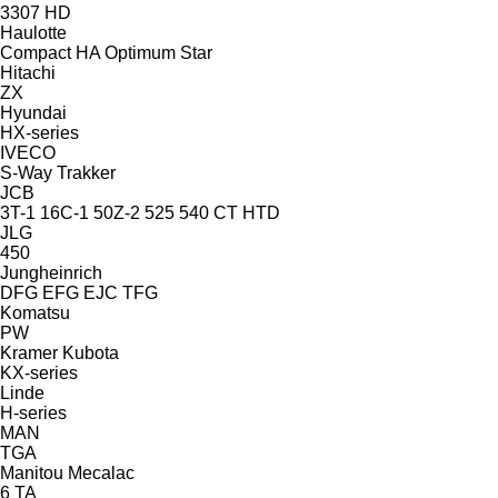
3307
HD
Haulotte
Compact
HA
Optimum
Star
Hitachi
ZX
Hyundai
HX-series
IVECO
S-Way
Trakker
JCB
3T-1
16C-1
50Z-2
525
540
CT
HTD
JLG
450
Jungheinrich
DFG
EFG
EJC
TFG
Komatsu
PW
Kramer
Kubota
KX-series
Linde
H-series
MAN
TGA
Manitou
Mecalac
6
TA