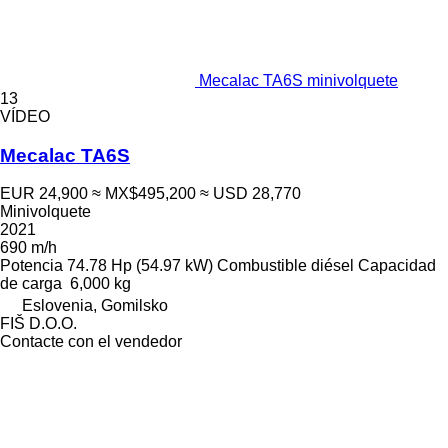
Mecalac TA6S minivolquete
13
VÍDEO
Mecalac TA6S
EUR 24,900
≈ MX$495,200
≈ USD 28,770
Minivolquete
2021
690 m/h
Potencia
74.78 Hp (54.97 kW)
Combustible
diésel
Capacidad
de carga
6,000 kg
Eslovenia, Gomilsko
FIŠ D.O.O.
Contacte con el vendedor