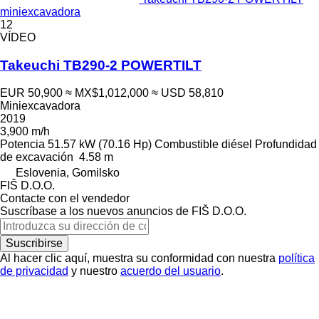
miniexcavadora
12
VÍDEO
Takeuchi TB290-2 POWERTILT
EUR 50,900
≈ MX$1,012,000
≈ USD 58,810
Miniexcavadora
2019
3,900 m/h
Potencia
51.57 kW (70.16 Hp)
Combustible
diésel
Profundidad
de excavación
4.58 m
Eslovenia, Gomilsko
FIŠ D.O.O.
Contacte con el vendedor
Suscríbase a los nuevos anuncios de FIŠ D.O.O.
Suscribirse
Al hacer clic aquí, muestra su conformidad con nuestra
política
de privacidad
y nuestro
acuerdo del usuario
.