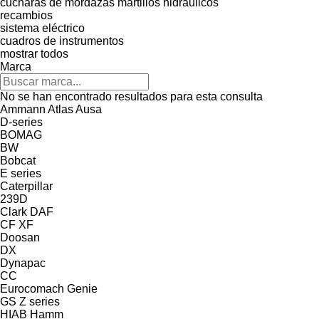
cucharas de mordazas
martillos hidráulicos
recambios
sistema eléctrico
cuadros de instrumentos
mostrar todos
Marca
No se han encontrado resultados para esta consulta
Ammann
Atlas
Ausa
D-series
BOMAG
BW
Bobcat
E series
Caterpillar
239D
Clark
DAF
CF
XF
Doosan
DX
Dynapac
CC
Eurocomach
Genie
GS
Z series
HIAB
Hamm