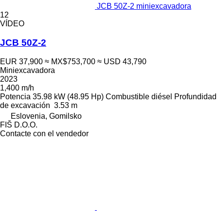
JCB 50Z-2 miniexcavadora
12
VÍDEO
JCB 50Z-2
EUR 37,900
≈ MX$753,700
≈ USD 43,790
Miniexcavadora
2023
1,400 m/h
Potencia
35.98 kW (48.95 Hp)
Combustible
diésel
Profundidad
de excavación
3.53 m
Eslovenia, Gomilsko
FIŠ D.O.O.
Contacte con el vendedor