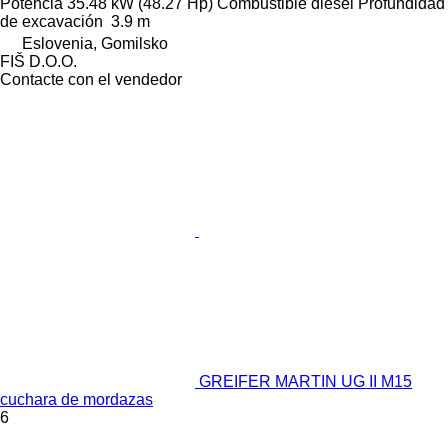
Potencia
35.48 kW (48.27 Hp)
Combustible
diésel
Profundidad
de excavación
3.9 m
Eslovenia, Gomilsko
FIŠ D.O.O.
Contacte con el vendedor
GREIFER MARTIN UG II M15
cuchara de mordazas
6