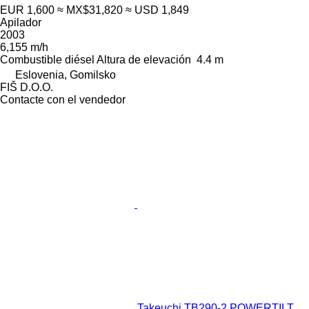
EUR 1,600
≈ MX$31,820
≈ USD 1,849
Apilador
2003
6,155 m/h
Combustible
diésel
Altura de elevación
4.4 m
Eslovenia, Gomilsko
FIŠ D.O.O.
Contacte con el vendedor
Takeuchi TB290-2 POWERTILT