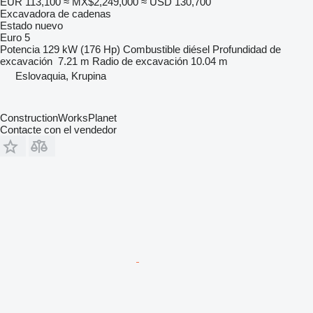
EUR 113,100
≈ MX$2,249,000
≈ USD 130,700
Excavadora de cadenas
Estado
nuevo
Euro 5
Potencia
129 kW (176 Hp)
Combustible
diésel
Profundidad de
excavación
7.21 m
Radio de excavación
10.04 m
Eslovaquia, Krupina
ConstructionWorksPlanet
Contacte con el vendedor