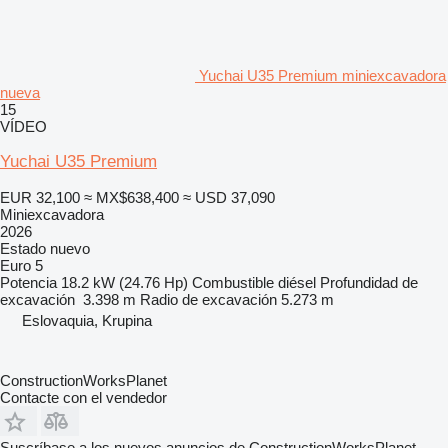
Yuchai U35 Premium miniexcavadora
nueva
15
VÍDEO
Yuchai U35 Premium
EUR 32,100
≈ MX$638,400
≈ USD 37,090
Miniexcavadora
2026
Estado
nuevo
Euro 5
Potencia
18.2 kW (24.76 Hp)
Combustible
diésel
Profundidad de
excavación
3.398 m
Radio de excavación
5.273 m
Eslovaquia, Krupina
ConstructionWorksPlanet
Contacte con el vendedor
Suscríbase a los nuevos anuncios de ConstructionWorksPlanet