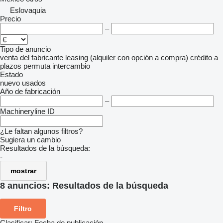
Eslovaquia
Precio
–
Tipo de anuncio
venta
del fabricante
leasing (alquiler con opción a compra)
crédito
a
plazos
permuta
intercambio
Estado
nuevo
usados
Año de fabricación
–
Machineryline ID
¿Le faltan algunos filtros?
Sugiera un cambio
Resultados de la búsqueda:
-
mostrar
8 anuncios:
Resultados de la búsqueda
Filtro
Clasificar
:
Fecha de publicación