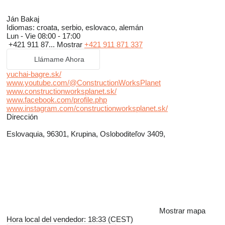
Ján Bakaj
Idiomas:
croata, serbio, eslovaco, alemán
Lun - Vie
08:00 - 17:00
+421 911 87...
Mostrar
+421 911 871 337
Llámame Ahora
yuchai-bagre.sk/
www.youtube.com/@ConstructionWorksPlanet
www.constructionworksplanet.sk/
www.facebook.com/profile.php
www.instagram.com/constructionworksplanet.sk/
Dirección
Eslovaquia, 96301, Krupina, Osloboditeľov 3409,
Mostrar mapa
Hora local del vendedor: 18:33 (CEST)