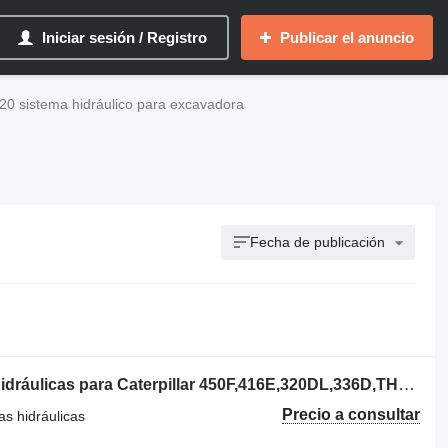
Iniciar sesión / Registro
Publicar el anuncio
320 sistema hidráulico para excavadora
Fecha de publicación
095-0924 placa de válvula de piezas hidráulicas para Caterpillar 450F,416E,320DL,336D,TH340B retroexcavadora
Precio a consultar
as hidráulicas