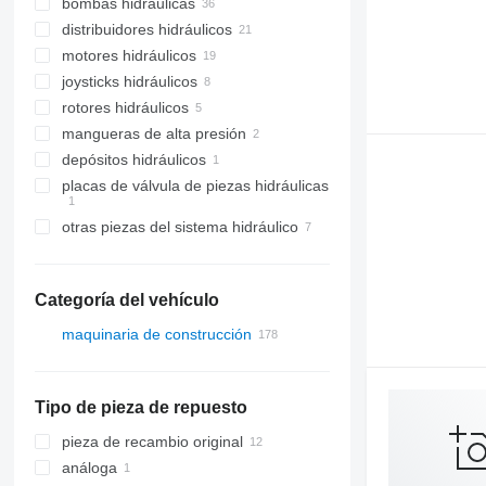
bombas hidráulicas
distribuidores hidráulicos
motores hidráulicos
joysticks hidráulicos
rotores hidráulicos
mangueras de alta presión
depósitos hidráulicos
placas de válvula de piezas hidráulicas
otras piezas del sistema hidráulico
Categoría del vehículo
maquinaria de construcción
excavadoras
otra maquinaria de construcción
retroexcavadoras
Tipo de pieza de repuesto
zanjadoras
pieza de recambio original
análoga