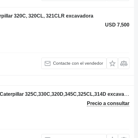
rpillar 320C, 320CL, 321CLR excavadora
USD 7,500
Contacte con el vendedor
168-9759 distribuidor hidráulico para Caterpillar 325C,330C,320D,345C,325CL,314D excavadora
Precio a consultar