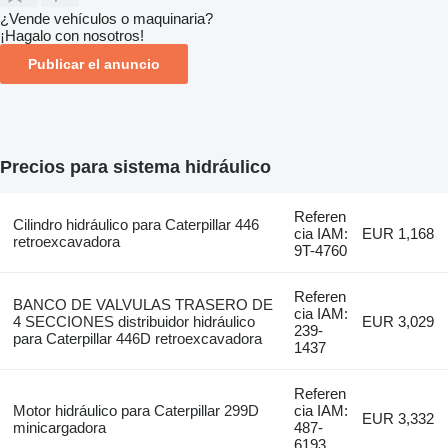
¿Vende vehículos o maquinaria?
¡Hagalo con nosotros!
Publicar el anuncio
Precios para sistema hidráulico
Referen
Cilindro hidráulico para Caterpillar 446
cia IAM:
EUR 1,168
retroexcavadora
9T-4760
Referen
BANCO DE VALVULAS TRASERO DE
cia IAM:
4 SECCIONES distribuidor hidráulico
EUR 3,029
239-
para Caterpillar 446D retroexcavadora
1437
Referen
Motor hidráulico para Caterpillar 299D
cia IAM:
EUR 3,332
minicargadora
487-
6193