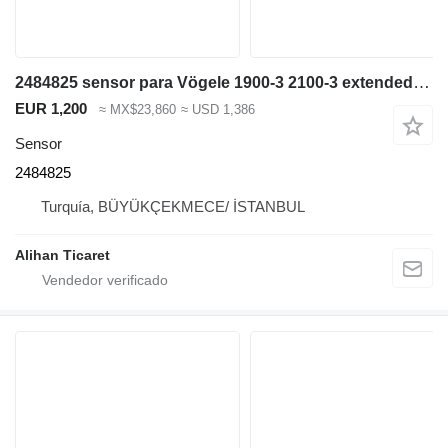
2484825 sensor para Vögele 1900-3 2100-3 extendedora de asfalto
EUR 1,200
≈ MX$23,860
≈ USD 1,386
Sensor
2484825
Turquía, BÜYÜKÇEKMECE/ İSTANBUL
Alihan Ticaret