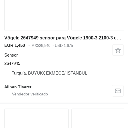
Vögele 2647949 sensor para Vögele 1900-3 2100-3 extendedora de asfalto
EUR 1,450
≈ MX$28,840
≈ USD 1,675
Sensor
2647949
Turquía, BÜYÜKÇEKMECE/ İSTANBUL
Alihan Ticaret