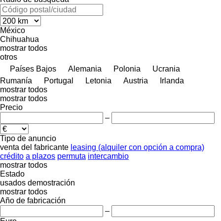
México
Chihuahua
mostrar todos
otros
Países Bajos
Alemania
Polonia
Ucrania
Rumanía
Portugal
Letonia
Austria
Irlanda
mostrar todos
mostrar todos
Precio
–
Tipo de anuncio
venta
del fabricante
leasing (alquiler con opción a compra)
crédito
a plazos
permuta
intercambio
mostrar todos
Estado
usados
demostración
mostrar todos
Año de fabricación
–