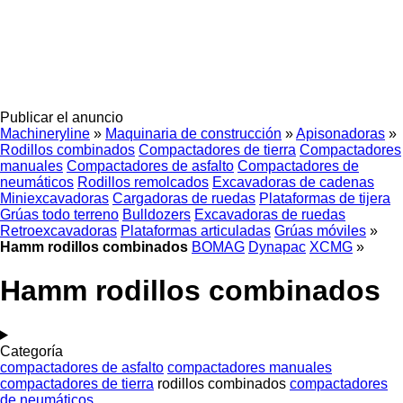
Publicar el anuncio
Machineryline
»
Maquinaria de construcción
»
Apisonadoras
»
Rodillos combinados
Compactadores de tierra
Compactadores
manuales
Compactadores de asfalto
Compactadores de
neumáticos
Rodillos remolcados
Excavadoras de cadenas
Miniexcavadoras
Cargadoras de ruedas
Plataformas de tijera
Grúas todo terreno
Bulldozers
Excavadoras de ruedas
Retroexcavadoras
Plataformas articuladas
Grúas móviles
»
Hamm rodillos combinados
BOMAG
Dynapac
XCMG
»
Hamm rodillos combinados
Categoría
compactadores de asfalto
compactadores manuales
compactadores de tierra
rodillos combinados
compactadores
de neumáticos