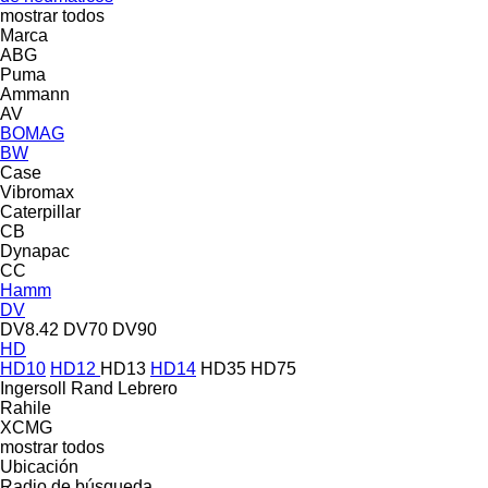
mostrar todos
Marca
ABG
Puma
Ammann
AV
BOMAG
BW
Case
Vibromax
Caterpillar
CB
Dynapac
CC
Hamm
DV
DV8.42
DV70
DV90
HD
HD10
HD12
HD13
HD14
HD35
HD75
Ingersoll Rand
Lebrero
Rahile
XCMG
mostrar todos
Ubicación
Radio de búsqueda