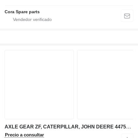
Cora Spare parts
AXLE GEAR ZF, CATERPILLAR, JOHN DEERE 4475305197, T151085 , 119-7042 ZF 4475305197 para Caterpillar retroexcavadora
Precio a consultar