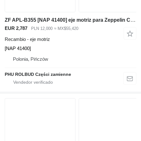
ZF APL-B355 [NAP 41400] eje motriz para Zeppelin Cat Liebherr retroexcavadora
EUR 2,787
PLN 12,000
≈ MX$55,420
Recambio - eje motriz
[NAP 41400]
Polonia, Pińczów
PHU ROLBUD Części zamienne