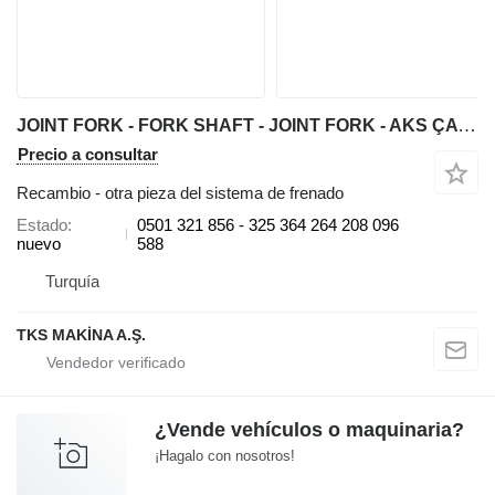
JOINT FORK - FORK SHAFT - JOINT FORK - AKS ÇATALI /AKS (32 CM) -ÖN DİFRANSİYAL KISA AKS (30 CM) - UZUN MİLİ ÇATALI (26 FREZE) - AKS KAFASI - KISA AKS ÇATALI ZF 0501 para retroexcavadora
Precio a consultar
Recambio - otra pieza del sistema de frenado
Estado
0501 321 856 - 325 364 264 208 096
nuevo
588
Turquía
TKS MAKİNA A.Ş.
¿Vende vehículos o maquinaria?
¡Hagalo con nosotros!