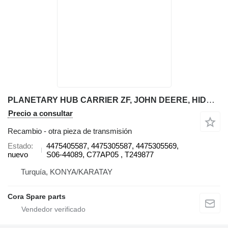
PLANETARY HUB CARRIER ZF, JOHN DEERE, HIDROMEK, CUKUROVA 4475405587, 4475305587, 4475305569, S06-44089, C77AP05 , T249877 ZF 4475405587 para John Deere retroexcavadora
Precio a consultar
Recambio - otra pieza de transmisión
Estado
4475405587, 4475305587, 4475305569,
nuevo
S06-44089, C77AP05 , T249877
Turquía, KONYA/KARATAY
Cora Spare parts