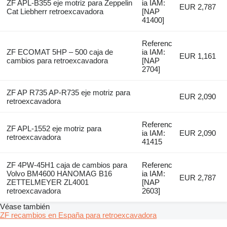
ZF APL-B355 eje motriz para Zeppelin
ia IAM:
EUR 2,787
Cat Liebherr retroexcavadora
[NAP
41400]
Referenc
ZF ECOMAT 5HP – 500 caja de
ia IAM:
EUR 1,161
cambios para retroexcavadora
[NAP
2704]
ZF AP R735 AP-R735 eje motriz para
EUR 2,090
retroexcavadora
Referenc
ZF APL-1552 eje motriz para
ia IAM:
EUR 2,090
retroexcavadora
41415
ZF 4PW-45H1 caja de cambios para
Referenc
Volvo BM4600 HANOMAG B16
ia IAM:
EUR 2,787
ZETTELMEYER ZL4001
[NAP
retroexcavadora
2603]
Véase también
ZF recambios en España para retroexcavadora