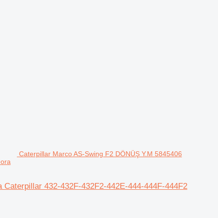
Caterpillar Marco AS-Swing F2 DÖNÜŞ Y.M 5845406
dora
 Caterpillar 432-432F-432F2-442E-444-444F-444F2