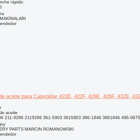
nche rápido
5
ra
MAKİNALARI
vendedor
 de aceite para Caterpillar 422E, 422F, 428E, 428F, 432E, 4
r
 de aceite
6 211-9286 2119286 361-5903 3615903 386-1846 3861846 495-0675
jny
ERY PARTS MARCIN ROMANOWSKI
vendedor