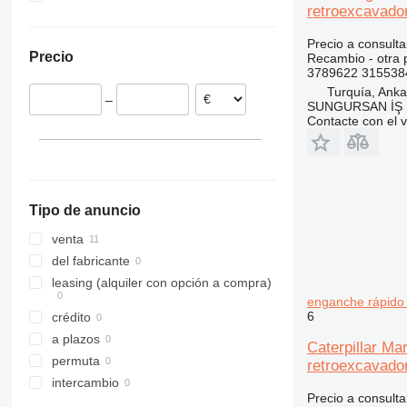
retroexcavado
Polonia
430
G-Series
426C
428B
Ucrania
432
JS
428C
430F
Precio a consulta
Precio
Recambio - otra 
Rumanía
434
S-Series
428D
432D
3789622 315538
438
TM
428E
432E
434E
Turquía, Anka
–
SUNGURSAN İŞ 
444
428F
432F
434F
438B
Contacte con el 
777
438C
444F
824
777G
906
824C
908
906H
Tipo de anuncio
924
906M
908H
950
908M
924G
venta
966
924H
950F
del fabricante
980
950H
966F
leasing (alquiler con opción a compra)
enganche rápido
988
980B
6
crédito
C-series
980H
988B
a plazos
Caterpillar M
CS
permuta
retroexcavado
DE
CS533
intercambio
D series
Precio a consulta