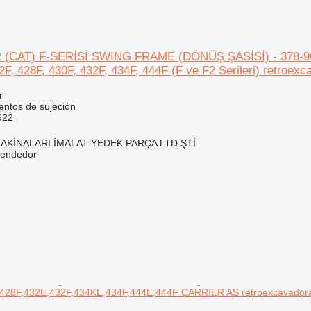
CAT) F-SERİSİ SWING FRAME (DÖNÜŞ ŞASİSİ) - 378-9622 
2F, 428F, 430F, 432F, 434F, 444F (F ve F2 Serileri) retroexc
r
ntos de sujeción
622
AKİNALARI İMALAT YEDEK PARÇA LTD ŞTİ
vendedor
428F,432E,432F,434KE,434F,444E,444F CARRIER AS retroexcavador