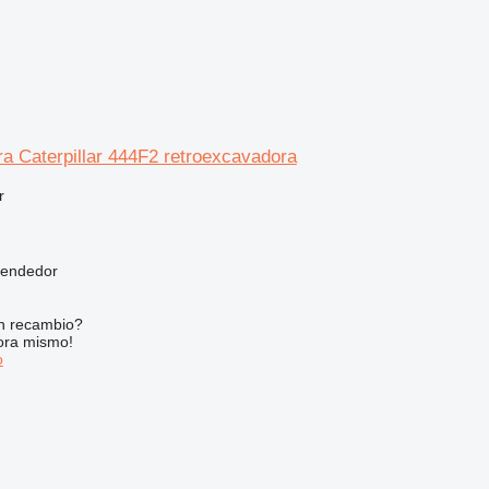
a Caterpillar 444F2 retroexcavadora
r
vendedor
n recambio?
ora mismo!
o