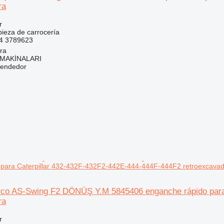
ra
r
pieza de carrocería
4 3789623
ra
MAKİNALARI
vendedor
 para Caterpillar 432-432F-432F2-442E-444-444F-444F2 retroexcava
arco AS-Swing F2 DÖNÜŞ Y.M 5845406 enganche rápido para
ra
r