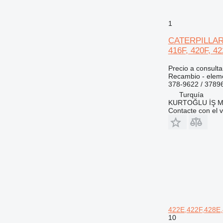
1
CATERPILLAR (
416F, 420F, 42
Precio a consulta
Recambio - eleme
378-9622 / 3789
Turquía
KURTOĞLU İŞ M
Contacte con el 
422E,422F,428E,
10