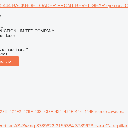
444 BACKHOE LOADER FRONT BEVEL GEAR eje para Caterpil
r
na
RUCTION LIMITED COMPANY
vendedor
s o maquinaria?
tros!
nuncio
 422E, 427F2, 428F, 432, 432F, 434, 434F, 444, 444F retroexcavadora
pillar AS-Swing 3789622 3155384 3789623 para Caterpillar 