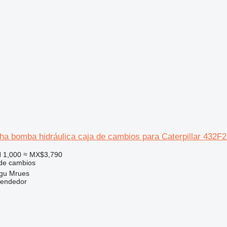
cha bomba hidráulica caja de cambios para Caterpillar 432
 1,000
≈ MX$3,790
 de cambios
gu Mrues
vendedor