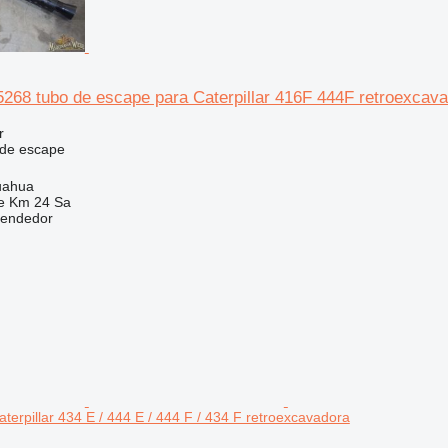
68 tubo de escape para Caterpillar 416F 444F retroexcav
r
 de escape
uahua
e Km 24 Sa
vendedor
erpillar 434 E / 444 E / 444 F / 434 F retroexcavadora