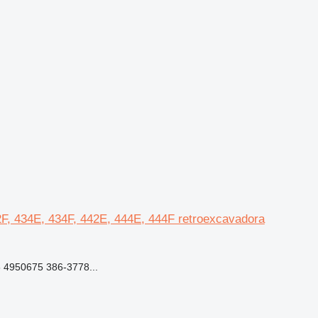
32F, 434E, 434F, 442E, 444E, 444F retroexcavadora
 4950675 386-3778...