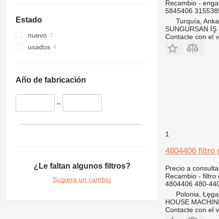
E-series
D4
Recambio - enga
5845406 315538
F-series
D5
E200B
Estado
Turquía, Anka
GP
D6
SUNGURSAN İŞ 
nuevo
Contacte con el 
IT
D7
usados
M-series
D8
IT28G
TH
D9
M313
D10
M314
TH62
Año de fabricación
D400
M315
TH220
M318
–
1
4804406 filtro
¿Le faltan algunos filtros?
Precio a consulta
Recambio - filtro
Sugiera un cambio
4804406 480-440
Polonia, Łęga
HOUSE MACHIN
Contacte con el 