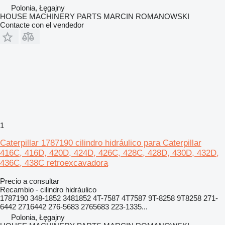
Polonia, Łęgajny
HOUSE MACHINERY PARTS MARCIN ROMANOWSKI
Contacte con el vendedor
1
Caterpillar 1787190 cilindro hidráulico para Caterpillar
416C, 416D, 420D, 424D, 426C, 428C, 428D, 430D, 432D,
436C, 438C retroexcavadora
Precio a consultar
Recambio - cilindro hidráulico
1787190 348-1852 3481852 4T-7587 4T7587 9T-8258 9T8258 271-
6442 2716442 276-5683 2765683 223-1335...
Polonia, Łęgajny