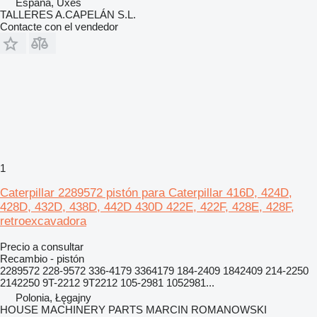
España, Uxes
TALLERES A.CAPELÁN S.L.
Contacte con el vendedor
1
Caterpillar 2289572 pistón para Caterpillar 416D, 424D,
428D, 432D, 438D, 442D 430D 422E, 422F, 428E, 428F,
retroexcavadora
Precio a consultar
Recambio - pistón
2289572 228-9572 336-4179 3364179 184-2409 1842409 214-2250
2142250 9T-2212 9T2212 105-2981 1052981...
Polonia, Łęgajny
HOUSE MACHINERY PARTS MARCIN ROMANOWSKI