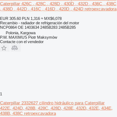
Caterpillar 426C , 428C , 428D , 430D , 432D , 436C , 438C
, 438D , 442D , 416C , 416D , 420D , 424D retroexcavadora
EUR 305.60
PLN 1,316
≈ MX$6,078
Recambio - radiador de refrigeración del motor
NCP0864 OE 1403634 2485B283 2485B285
Polonia, Kargowa
P.W. MAXIMUS Piotr Maksymów
Contacte con el vendedor
1
Caterpillar 2332627 cilindro hidráulico para Caterpillar
422E, 424D, 428B, 428C, 428D, 428E, 432D, 432E, 434E,
438B, 438C retroexcavadora