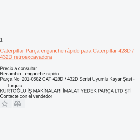
1
Caterpillar Parça enganche rápido para Caterpillar 428D /
432D retroexcavadora
Precio a consultar
Recambio - enganche rápido
Parça No: 201-0582 CAT 428D / 432D Serisi Uyumlu Kayar Şasi -
Turquía
KURTOĞLU İŞ MAKİNALARI İMALAT YEDEK PARÇA LTD ŞTİ
Contacte con el vendedor