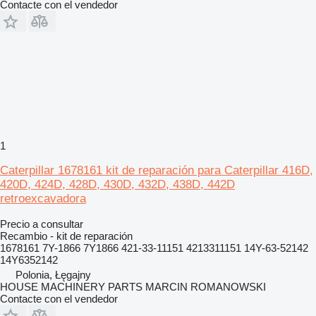
Contacte con el vendedor
1
Caterpillar 1678161 kit de reparación para Caterpillar 416D,
420D, 424D, 428D, 430D, 432D, 438D, 442D
retroexcavadora
Precio a consultar
Recambio - kit de reparación
1678161 7Y-1866 7Y1866 421-33-11151 4213311151 14Y-63-52142
14Y6352142
Polonia, Łęgajny
HOUSE MACHINERY PARTS MARCIN ROMANOWSKI
Contacte con el vendedor