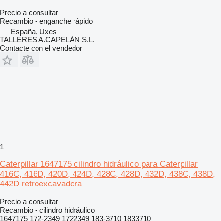
Precio a consultar
Recambio - enganche rápido
España, Uxes
TALLERES A.CAPELÁN S.L.
Contacte con el vendedor
1
Caterpillar 1647175 cilindro hidráulico para Caterpillar
416C, 416D, 420D, 424D, 428C, 428D, 432D, 438C, 438D,
442D retroexcavadora
Precio a consultar
Recambio - cilindro hidráulico
1647175 172-2349 1722349 183-3710 1833710