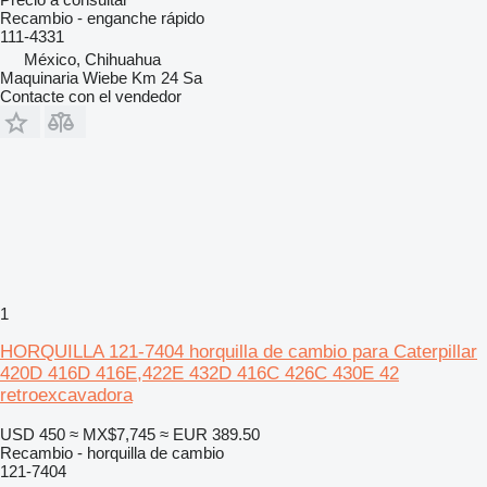
Recambio - enganche rápido
111-4331
México, Chihuahua
Maquinaria Wiebe Km 24 Sa
Contacte con el vendedor
1
HORQUILLA 121-7404 horquilla de cambio para Caterpillar
420D 416D 416E,422E 432D 416C 426C 430E 42
retroexcavadora
USD 450
≈ MX$7,745
≈ EUR 389.50
Recambio - horquilla de cambio
121-7404