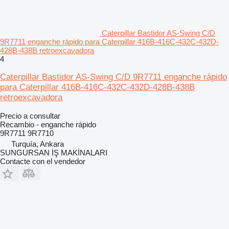
Caterpillar Bastidor AS-Swing C/D
9R7711 enganche rápido para Caterpillar 416B-416C-432C-432D-
428B-438B retroexcavadora
4
Caterpillar Bastidor AS-Swing C/D 9R7711 enganche rápido
para Caterpillar 416B-416C-432C-432D-428B-438B
retroexcavadora
Precio a consultar
Recambio - enganche rápido
9R7711 9R7710
Turquía, Ankara
SUNGURSAN İŞ MAKİNALARI
Contacte con el vendedor