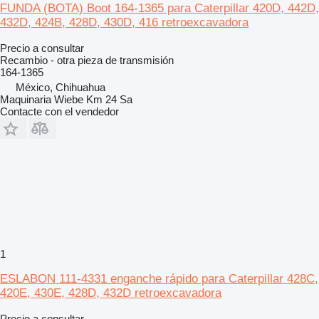
FUNDA (BOTA) Boot 164-1365 para Caterpillar 420D, 442D,
432D, 424B, 428D, 430D, 416 retroexcavadora
Precio a consultar
Recambio - otra pieza de transmisión
164-1365
México, Chihuahua
Maquinaria Wiebe Km 24 Sa
Contacte con el vendedor
1
ESLABON 111-4331 enganche rápido para Caterpillar 428C,
420E, 430E, 428D, 432D retroexcavadora
Precio a consultar