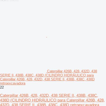
Caterpillar 426B, 428, 432D, 438
SERIE II, 438B, 438C, 438D (CILINDRO HIDRÁULICO para
Caterpillar 426B, 428, 432D, 438 SERIE II, 438B, 438C, 438D
retroexcavadora
22
Caterpillar 426B, 428, 432D, 438 SERIE II, 438B, 438C,
438D (CILINDRO HIDRÁULICO para Caterpillar 426B, 428,
432D, 438 SERIE II, 438B, 438C, 438D retroexcavadora