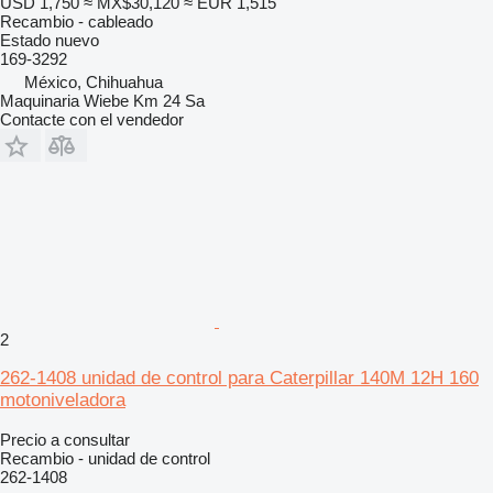
USD 1,750
≈ MX$30,120
≈ EUR 1,515
Recambio - cableado
Estado
nuevo
169-3292
México, Chihuahua
Maquinaria Wiebe Km 24 Sa
Contacte con el vendedor
2
262-1408 unidad de control para Caterpillar 140M 12H 160
motoniveladora
Precio a consultar
Recambio - unidad de control
262-1408