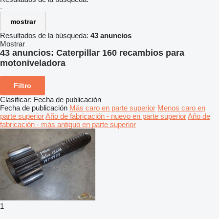
-
mostrar
Resultados de la búsqueda:
43 anuncios
Mostrar
43 anuncios:
Caterpillar 160 recambios para
motoniveladora
Filtro
Clasificar
:
Fecha de publicación
Fecha de publicación
Más caro en parte superior
Menos caro en
parte superior
Año de fabricación - nuevo en parte superior
Año de
fabricación - más antiguo en parte superior
1