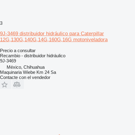
3
9J-3469 distribuidor hidráulico para Caterpillar
12G,130G,140G,14G,160G,16G motoniveladora
Precio a consultar
Recambio - distribuidor hidráulico
9J-3469
México, Chihuahua
Maquinaria Wiebe Km 24 Sa
Contacte con el vendedor