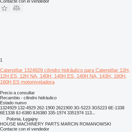
Contacte con el vendedor
1
Caterpillar 1324929 cilindro hidráulico para Caterpillar 12H,
12H ES, 12H NA, 140H, 140H ES, 140H NA, 143H, 160H,
160H ES motoniveladora
Precio a consultar
Recambio - cilindro hidráulico
Estado
nuevo
1324929 132-4929 262-1900 2621900 3G-5223 3G5223 6E-1338
6E1338 8J-6380 8J6380 335-1974 3351974 113...
Polonia, Łęgajny
HOUSE MACHINERY PARTS MARCIN ROMANOWSKI
Contacte con el vendedor