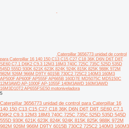
Caterpillar 3656773 unidad de control
para Caterpillar 16 140 150 C13 C15 C27 C18 36K D6N D6T D8T
SE60 C7.1 D6K2 C9.3 12M3 18M3 740C 725C 735C 525D 535D
545D 555D 930K 621K 623K 824K 924K 815K 825K 988K 972M
982M 926M 966M D9TY 6015B 730C2 725C2 140M3 160M3
AP500F AP600F AP555F AP665B 160D7E MD5075C MD5150C
12M3AWD AP-1000F AP-1055F 140M3AWD 160M3AWD
16M3D10T2 AP655FSE50 motoniveladora
5
Caterpillar 3656773 unidad de control para Caterpillar 16
140 150 C13 C15 C27 C18 36K D6N D6T D8T SE60 C7.1
D6K2 C9.3 12M3 18M3 740C 725C 735C 525D 535D 545D
555D 930K 621K 623K 824K 924K 815K 825K 988K 972M
982M 926M 966M D9TY 6015B 730C2 725C2 140M3 160M3