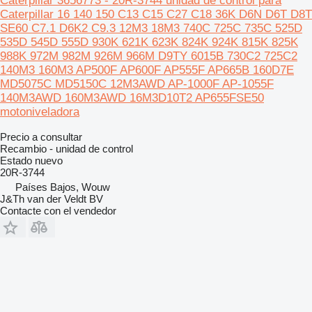
Caterpillar 3656773 - 20R-3744 unidad de control para
Caterpillar 16 140 150 C13 C15 C27 C18 36K D6N D6T D8T
SE60 C7.1 D6K2 C9.3 12M3 18M3 740C 725C 735C 525D
535D 545D 555D 930K 621K 623K 824K 924K 815K 825K
988K 972M 982M 926M 966M D9TY 6015B 730C2 725C2
140M3 160M3 AP500F AP600F AP555F AP665B 160D7E
MD5075C MD5150C 12M3AWD AP-1000F AP-1055F
140M3AWD 160M3AWD 16M3D10T2 AP655FSE50
motoniveladora
Precio a consultar
Recambio - unidad de control
Estado
nuevo
20R-3744
Países Bajos, Wouw
J&Th van der Veldt BV
Contacte con el vendedor