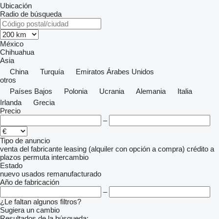
Ubicación
Radio de búsqueda
México
Chihuahua
Asia
China
Turquía
Emiratos Árabes Unidos
otros
Países Bajos
Polonia
Ucrania
Alemania
Italia
Irlanda
Grecia
Precio
–
Tipo de anuncio
venta
del fabricante
leasing (alquiler con opción a compra)
crédito
a
plazos
permuta
intercambio
Estado
nuevo
usados
remanufacturado
Año de fabricación
–
¿Le faltan algunos filtros?
Sugiera un cambio
Resultados de la búsqueda: