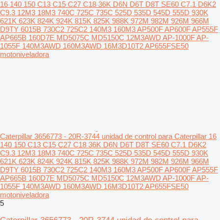
Caterpillar 3656773 - 20R-3744 unidad de control para Caterpillar 16
140 150 C13 C15 C27 C18 36K D6N D6T D8T SE60 C7.1 D6K2
C9.3 12M3 18M3 740C 725C 735C 525D 535D 545D 555D 930K
621K 623K 824K 924K 815K 825K 988K 972M 982M 926M 966M
D9TY 6015B 730C2 725C2 140M3 160M3 AP500F AP600F AP555F
AP665B 160D7E MD5075C MD5150C 12M3AWD AP-1000F AP-
1055F 140M3AWD 160M3AWD 16M3D10T2 AP655FSE50
motoniveladora
5