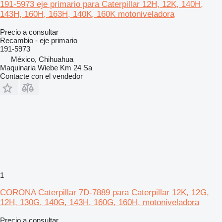
191-5973 eje primario para Caterpillar 12H, 12K, 140H,
143H, 160H, 163H, 140K, 160K motoniveladora
Precio a consultar
Recambio - eje primario
191-5973
México, Chihuahua
Maquinaria Wiebe Km 24 Sa
Contacte con el vendedor
1
CORONA Caterpillar 7D-7889 para Caterpillar 12K, 12G,
12H, 130G, 140G, 143H, 160G, 160H, motoniveladora
Precio a consultar