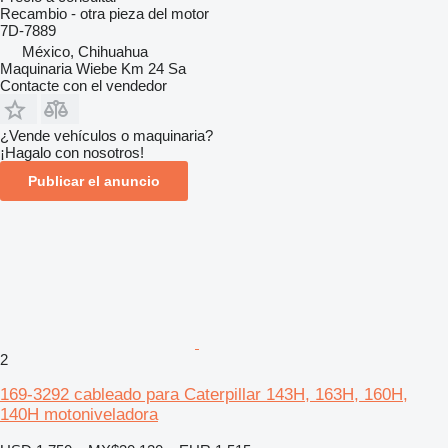
Recambio - otra pieza del motor
7D-7889
México, Chihuahua
Maquinaria Wiebe Km 24 Sa
Contacte con el vendedor
¿Vende vehículos o maquinaria?
¡Hagalo con nosotros!
Publicar el anuncio
2
169-3292 cableado para Caterpillar 143H, 163H, 160H,
140H motoniveladora