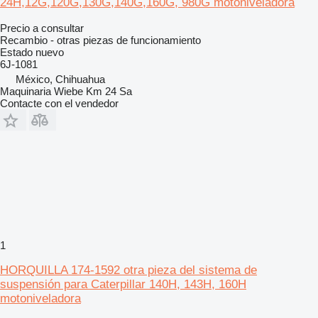
24H,12G,120G,130G,140G,160G, 980G motoniveladora
Precio a consultar
Recambio - otras piezas de funcionamiento
Estado
nuevo
6J-1081
México, Chihuahua
Maquinaria Wiebe Km 24 Sa
Contacte con el vendedor
1
HORQUILLA 174-1592 otra pieza del sistema de
suspensión para Caterpillar 140H, 143H, 160H
motoniveladora