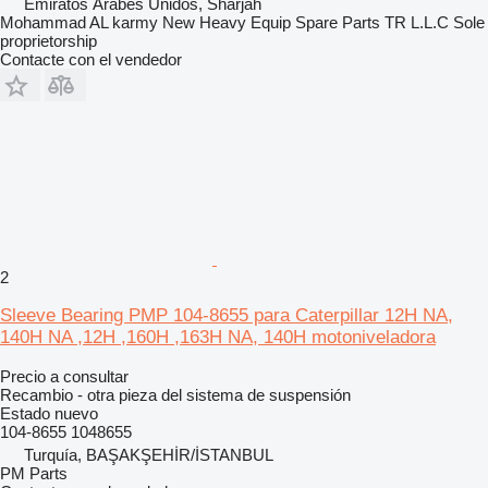
Emiratos Árabes Unidos, Sharjah
Mohammad AL karmy New Heavy Equip Spare Parts TR L.L.C Sole
proprietorship
Contacte con el vendedor
2
Sleeve Bearing PMP 104-8655 para Caterpillar 12H NA,
140H NA ,12H ,160H ,163H NA, 140H motoniveladora
Precio a consultar
Recambio - otra pieza del sistema de suspensión
Estado
nuevo
104-8655 1048655
Turquía, BAŞAKŞEHİR/İSTANBUL
PM Parts