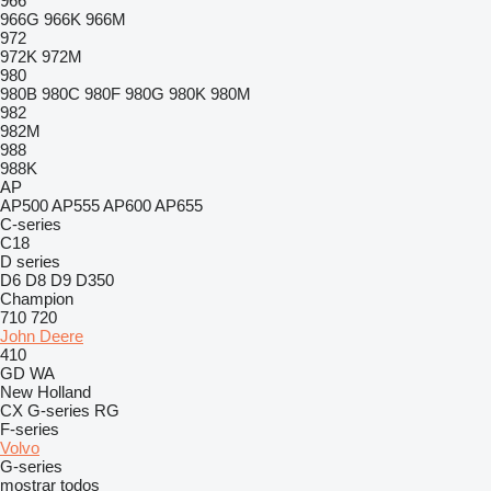
966
966G
966K
966M
972
972K
972M
980
980B
980C
980F
980G
980K
980M
982
982M
988
988K
AP
AP500
AP555
AP600
AP655
C-series
C18
D series
D6
D8
D9
D350
Champion
710
720
John Deere
410
GD
WA
New Holland
CX
G-series
RG
F-series
Volvo
G-series
mostrar todos