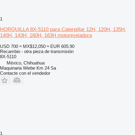
1
HORQUILLA 8X-5110 para Caterpillar 12H, 120H, 135H,
140H, 143H, 160H, 163H motoniveladora
USD 700
≈ MX$12,050
≈ EUR 605.90
Recambio - otra pieza de transmisión
8X-5110
México, Chihuahua
Maquinaria Wiebe Km 24 Sa
Contacte con el vendedor
1