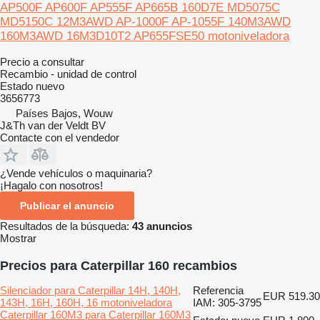
AP500F AP600F AP555F AP665B 160D7E MD5075C
MD5150C 12M3AWD AP-1000F AP-1055F 140M3AWD
160M3AWD 16M3D10T2 AP655FSE50 motoniveladora
Precio a consultar
Recambio - unidad de control
Estado
nuevo
3656773
Países Bajos, Wouw
J&Th van der Veldt BV
Contacte con el vendedor
¿Vende vehículos o maquinaria?
¡Hagalo con nosotros!
Publicar el anuncio
Resultados de la búsqueda:
43 anuncios
Mostrar
Precios para Caterpillar 160 recambios
Silenciador para Caterpillar 14H, 140H,
Referencia
EUR 519.30
143H, 16H, 160H, 16 motoniveladora
IAM: 305-3795
Caterpillar 160M3 para Caterpillar 160M3