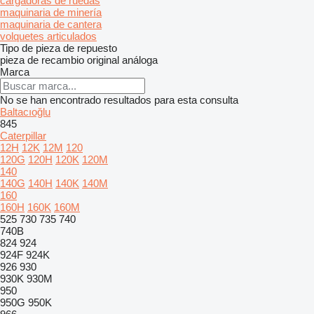
cargadoras de ruedas
maquinaria de minería
maquinaria de cantera
volquetes articulados
Tipo de pieza de repuesto
pieza de recambio original
análoga
Marca
No se han encontrado resultados para esta consulta
Baltacıoğlu
845
Caterpillar
12H
12K
12M
120
120G
120H
120K
120M
140
140G
140H
140K
140M
160
160H
160K
160M
525
730
735
740
740B
824
924
924F
924K
926
930
930K
930M
950
950G
950K