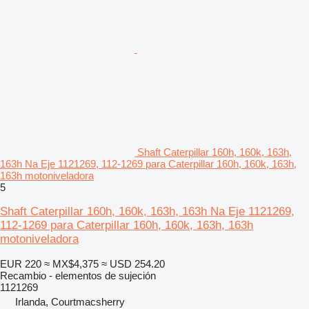
Shaft Caterpillar 160h, 160k, 163h,
163h Na Eje 1121269, 112-1269 para Caterpillar 160h, 160k, 163h,
163h motoniveladora
5
Shaft Caterpillar 160h, 160k, 163h, 163h Na Eje 1121269,
112-1269 para Caterpillar 160h, 160k, 163h, 163h
motoniveladora
EUR 220
≈ MX$4,375
≈ USD 254.20
Recambio - elementos de sujeción
1121269
Irlanda, Courtmacsherry