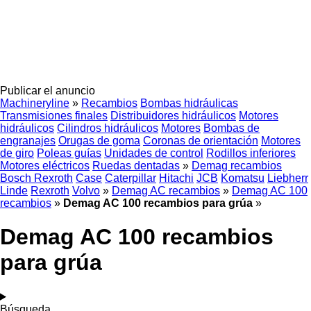
Publicar el anuncio
Machineryline
»
Recambios
Bombas hidráulicas
Transmisiones finales
Distribuidores hidráulicos
Motores
hidráulicos
Cilindros hidráulicos
Motores
Bombas de
engranajes
Orugas de goma
Coronas de orientación
Motores
de giro
Poleas guías
Unidades de control
Rodillos inferiores
Motores eléctricos
Ruedas dentadas
»
Demag recambios
Bosch Rexroth
Case
Caterpillar
Hitachi
JCB
Komatsu
Liebherr
Linde
Rexroth
Volvo
»
Demag AC recambios
»
Demag AC 100
recambios
»
Demag AC 100 recambios para grúa
»
Demag AC 100 recambios
para grúa
Búsqueda