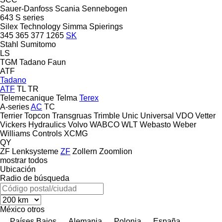
Sauer-Danfoss
Scania
Sennebogen
643
S series
Silex Technology
Simma
Spierings
345
365
377
1265
SK
Stahl
Sumitomo
LS
TGM
Tadano Faun
ATF
Tadano
ATF
TL
TR
Telemecanique
Telma
Terex
A-series
AC
TC
Terrier
Topcon
Transgruas
Trimble
Unic
Universal
VDO
Vetter
Vickers Hydraulics
Volvo
WABCO
WLT
Webasto
Weber
Williams Controls
XCMG
QY
ZF Lenksysteme
ZF
Zollern
Zoomlion
mostrar todos
Ubicación
Radio de búsqueda
México
otros
Países Bajos
Alemania
Polonia
España