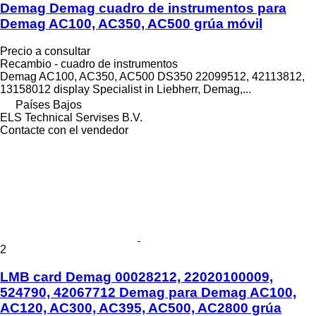
Demag Demag cuadro de instrumentos para
Demag AC100, AC350, AC500 grúa móvil
Precio a consultar
Recambio - cuadro de instrumentos
Demag AC100, AC350, AC500 DS350 22099512, 42113812,
13158012 display Specialist in Liebherr, Demag,...
Países Bajos
ELS Technical Servises B.V.
Contacte con el vendedor
2
LMB card Demag 00028212, 22020100009,
524790, 42067712 Demag para Demag AC100,
AC120, AC300, AC395, AC500, AC2800 grúa