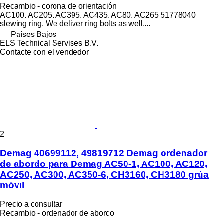
Recambio - corona de orientación
AC100, AC205, AC395, AC435, AC80, AC265 51778040
slewing ring. We deliver ring bolts as well....
Países Bajos
ELS Technical Servises B.V.
Contacte con el vendedor
2
Demag 40699112, 49819712 Demag ordenador
de abordo para Demag AC50-1, AC100, AC120,
AC250, AC300, AC350-6, CH3160, CH3180 grúa
móvil
Precio a consultar
Recambio - ordenador de abordo