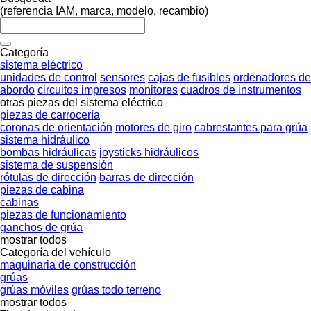
(referencia IAM, marca, modelo, recambio)
Categoría
sistema eléctrico
unidades de control
sensores
cajas de fusibles
ordenadores de
abordo
circuitos impresos
monitores
cuadros de instrumentos
otras piezas del sistema eléctrico
piezas de carrocería
coronas de orientación
motores de giro
cabrestantes para grúa
sistema hidráulico
bombas hidráulicas
joysticks hidráulicos
sistema de suspensión
rótulas de dirección
barras de dirección
piezas de cabina
cabinas
piezas de funcionamiento
ganchos de grúa
mostrar todos
Categoría del vehículo
maquinaria de construcción
grúas
grúas móviles
grúas todo terreno
mostrar todos