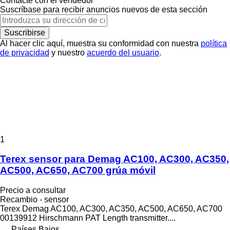
Contacte con el vendedor
Suscríbase para recibir anuncios nuevos de esta sección
Suscribirse
Al hacer clic aquí, muestra su conformidad con nuestra
política
de privacidad
y nuestro
acuerdo del usuario
.
1
Terex sensor para Demag AC100, AC300, AC350,
AC500, AC650, AC700 grúa móvil
Precio a consultar
Recambio - sensor
Terex Demag AC100, AC300, AC350, AC500, AC650, AC700
00139912 Hirschmann PAT Length transmitter....
Países Bajos