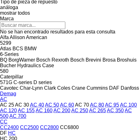
Tipo de pieza de repuesto
análoga
mostrar todos
Marca
No se han encontrado resultados para esta consulta
Alfa
Allison
American
5299
Atlas
BCS
BMW
6-Series
BQ
BorgWarner
Bosch Rexroth
Bosch
Brevini
Brosa
Broshuis
Bucher Hydraulics
Case
580
Caterpillar
571G
C-series
D series
Cavotec
Char-Lynn
Clark
Coles
Crane
Cummins
DAF
Danfoss
Demag
AC
AC 25
AC 30
AC 40
AC 50
AC 60
AC 70
AC 80
AC 95
AC 100
AC 120
AC 155
AC 160
AC 200
AC 250
AC 265
AC 350
AC
500
AC 700
CC
CC2400
CC2500
CC2800
CC6800
DF
HC
HC 200