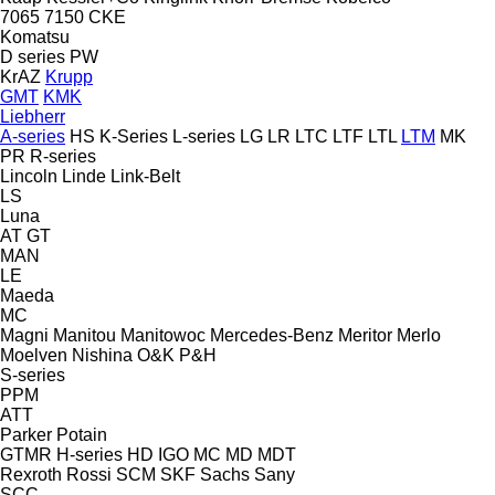
7065
7150
CKE
Komatsu
D series
PW
KrAZ
Krupp
GMT
KMK
Liebherr
A-series
HS
K-Series
L-series
LG
LR
LTC
LTF
LTL
LTM
MK
PR
R-series
Lincoln
Linde
Link-Belt
LS
Luna
AT
GT
MAN
LE
Maeda
MC
Magni
Manitou
Manitowoc
Mercedes-Benz
Meritor
Merlo
Moelven
Nishina
O&K
P&H
S-series
PPM
ATT
Parker
Potain
GTMR
H-series
HD
IGO
MC
MD
MDT
Rexroth
Rossi
SCM
SKF
Sachs
Sany
SCC