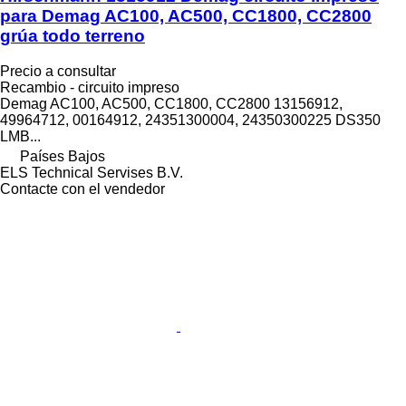
para Demag AC100, AC500, CC1800, CC2800
grúa todo terreno
Precio a consultar
Recambio - circuito impreso
Demag AC100, AC500, CC1800, CC2800 13156912,
49964712, 00164912, 24351300004, 24350300225 DS350
LMB...
Países Bajos
ELS Technical Servises B.V.
Contacte con el vendedor