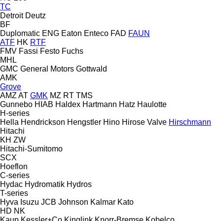
TC
Detroit
Deutz
BF
Duplomatic
ENG
Eaton
Enteco
FAD
FAUN
ATF
HK
RTF
FMV
Fassi
Festo
Fuchs
MHL
GMC
General Motors
Gottwald
AMK
Grove
AMZ
AT
GMK
MZ
RT
TMS
Gunnebo
HIAB
Haldex
Hartmann
Hatz
Haulotte
H-series
Hella
Hendrickson
Hengstler
Hino
Hirose Valve
Hirschmann
Hitachi
KH
ZW
Hitachi-Sumitomo
SCX
Hoeflon
C-series
Hydac
Hydromatik
Hydros
T-series
Hyva
Isuzu
JCB
Johnson
Kalmar
Kato
HD
NK
Kaup
Kessler+Co
Kinglink
Knorr-Bremse
Kobelco