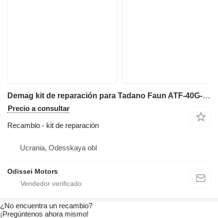
Demag kit de reparación para Tadano Faun ATF-40G-2; ATF-100G-4; ATF-220; ATF-220G-5; ATF-400G-6. GROVE GMK 5100;5130;6220-L;6300. grúa móvil para piezas
Precio a consultar
Recambio - kit de reparación
Ucrania, Odesskaya obl
Odissei Motors
¿No encuentra un recambio?
¡Pregúntenos ahora mismo!