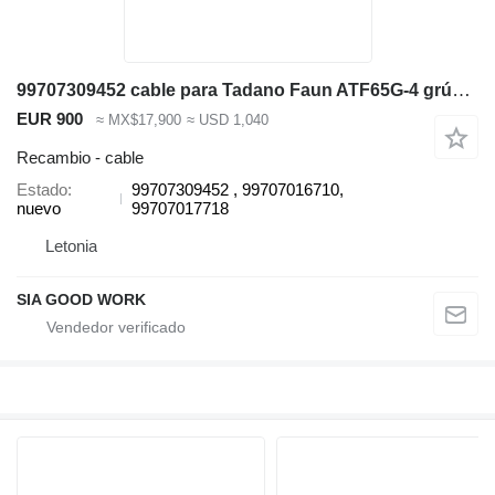
99707309452 cable para Tadano Faun ATF65G-4 grúa móvil
EUR 900
≈ MX$17,900
≈ USD 1,040
Recambio - cable
Estado
99707309452 , 99707016710,
nuevo
99707017718
Letonia
SIA GOOD WORK