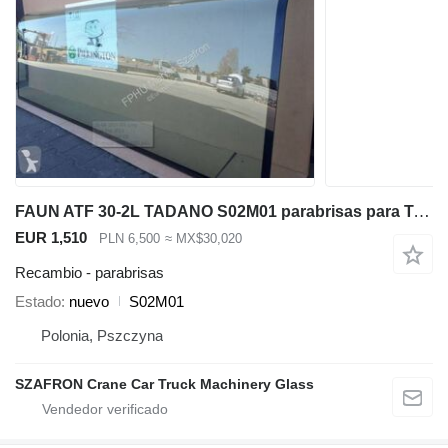
FAUN ATF 30-2L TADANO S02M01 parabrisas para Tadano Faun FAUN ATF 30-2L grúa móvil
EUR 1,510
PLN 6,500
≈ MX$30,020
Recambio - parabrisas
Estado
nuevo
S02M01
Polonia, Pszczyna
SZAFRON Crane Car Truck Machinery Glass