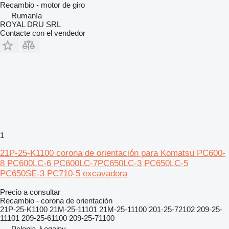
Recambio - motor de giro
Rumanía
ROYAL DRU SRL
Contacte con el vendedor
1
21P-25-K1100 corona de orientación para Komatsu PC600-
8 PC600LC-6 PC600LC-7PC650LC-3 PC650LC-5
PC650SE-3 PC710-5 excavadora
Precio a consultar
Recambio - corona de orientación
21P-25-K1100 21M-25-11101 21M-25-11100 201-25-72102 209-25-
11101 209-25-61100 209-25-71100
Polonia, Łęgajny