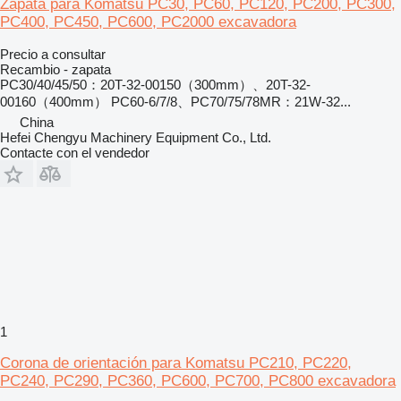
Zapata para Komatsu PC30, PC60, PC120, PC200, PC300,
PC400, PC450, PC600, PC2000 excavadora
Precio a consultar
Recambio - zapata
PC30/40/45/50：20T-32-00150（300mm）、20T-32-
00160（400mm） PC60-6/7/8、PC70/75/78MR：21W-32...
China
Hefei Chengyu Machinery Equipment Co., Ltd.
Contacte con el vendedor
1
Corona de orientación para Komatsu PC210, PC220,
PC240, PC290, PC360, PC600, PC700, PC800 excavadora