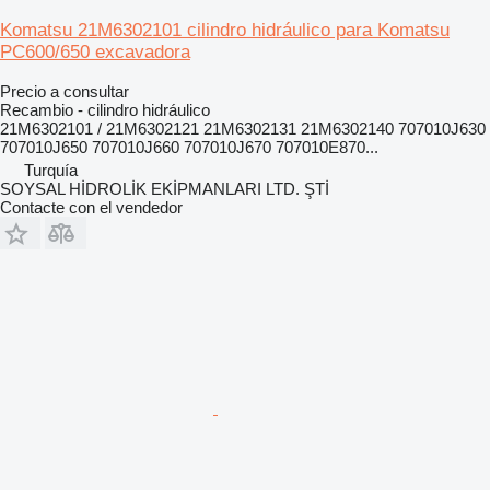
Komatsu 21M6302101 cilindro hidráulico para Komatsu
PC600/650 excavadora
Precio a consultar
Recambio - cilindro hidráulico
21M6302101 / 21M6302121 21M6302131 21M6302140 707010J630
707010J650 707010J660 707010J670 707010E870...
Turquía
SOYSAL HİDROLİK EKİPMANLARI LTD. ŞTİ
Contacte con el vendedor