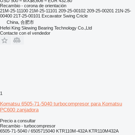
USD 500
≈ MX$8,606
≈ EUR 432.80
Recambio - corona de orientación
21M-25-11100 21M-25-11101 209-25-00102 209-25-00201 21N-25-
00400 21T-25-00101 Excavator Swing Cricle
China, 合肥市
Hefei King Slewing Bearing Technology Co.,Ltd
Contacte con el vendedor
1
Komatsu 6505-71-5040 turbocompresor para Komatsu
PC600 zanjadora
Precio a consultar
Recambio - turbocompresor
6505-71-5040 / 6505715040 KTR110M-432A KTR110M432A