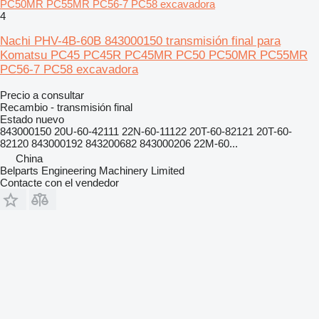
PC50MR PC55MR PC56-7 PC58 excavadora
4
Nachi PHV-4B-60B 843000150 transmisión final para
Komatsu PC45 PC45R PC45MR PC50 PC50MR PC55MR
PC56-7 PC58 excavadora
Precio a consultar
Recambio - transmisión final
Estado
nuevo
843000150 20U-60-42111 22N-60-11122 20T-60-82121 20T-60-
82120 843000192 843200682 843000206 22M-60...
China
Belparts Engineering Machinery Limited
Contacte con el vendedor