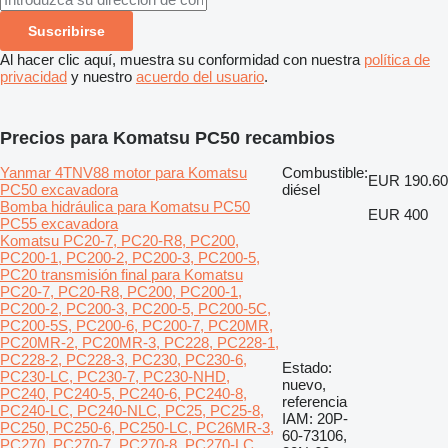
Suscribirse
Al hacer clic aquí, muestra su conformidad con nuestra
política de
privacidad
y nuestro
acuerdo del usuario
.
Precios para Komatsu PC50 recambios
Yanmar 4TNV88 motor para Komatsu
Combustible:
EUR 190.60
PC50 excavadora
diésel
Bomba hidráulica para Komatsu PC50
EUR 400
PC55 excavadora
Komatsu PC20-7, PC20-R8, PC200,
PC200-1, PC200-2, PC200-3, PC200-5,
PC20 transmisión final para Komatsu
PC20-7, PC20-R8, PC200, PC200-1,
PC200-2, PC200-3, PC200-5, PC200-5C,
PC200-5S, PC200-6, PC200-7, PC20MR,
PC20MR-2, PC20MR-3, PC228, PC228-1,
PC228-2, PC228-3, PC230, PC230-6,
Estado:
PC230-LC, PC230-7, PC230-NHD,
nuevo,
PC240, PC240-5, PC240-6, PC240-8,
referencia
PC240-LC, PC240-NLC, PC25, PC25-8,
IAM: 20P-
PC250, PC250-6, PC250-LC, PC26MR-3,
60-73106,
PC270, PC270-7, PC270-8, PC270-LC,