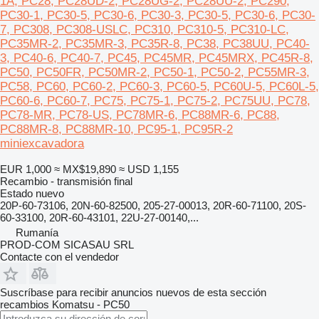
1A, PC28, PC28UD-2, PC28UG-2, PC28UU-2, PC290,
PC30-1, PC30-5, PC30-6, PC30-3, PC30-5, PC30-6, PC30-
7, PC308, PC308-USLC, PC310, PC310-5, PC310-LC,
PC35MR-2, PC35MR-3, PC35R-8, PC38, PC38UU, PC40-
3, PC40-6, PC40-7, PC45, PC45MR, PC45MRX, PC45R-8,
PC50, PC50FR, PC50MR-2, PC50-1, PC50-2, PC55MR-3,
PC58, PC60, PC60-2, PC60-3, PC60-5, PC60U-5, PC60L-5,
PC60-6, PC60-7, PC75, PC75-1, PC75-2, PC75UU, PC78,
PC78-MR, PC78-US, PC78MR-6, PC88MR-6, PC88,
PC88MR-8, PC88MR-10, PC95-1, PC95R-2
miniexcavadora
EUR 1,000
≈ MX$19,890
≈ USD 1,155
Recambio - transmisión final
Estado
nuevo
20P-60-73106, 20N-60-82500, 205-27-00013, 20R-60-71100, 20S-
60-33100, 20R-60-43101, 22U-27-00140,...
Rumanía
PROD-COM SICASAU SRL
Contacte con el vendedor
Suscríbase para recibir anuncios nuevos de esta sección
recambios
Komatsu - PC50