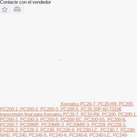
Contacte con el vendedor
Komatsu PC20-7, PC20-R8, PC200,
PC200-1, PC200-2, PC200-3, PC200-5, PC20 20P-60-73106
transmisión final para Komatsu PC20-7, PC20-R8, PC200, PC200-1,
PC200-2, PC200-3, PC200-5, PC200-5C, PC200-5S, PC200-6,
PC200-7, PC20MR, PC20MR-2, PC20MR-3, PC228, PC228-1,
PC228-2, PC228-3, PC230, PC230-6, PC230-LC, PC230-7, PC230-
NHD, PC240, PC240-5, PC240-6, PC240-8, PC240-LC, PC240-