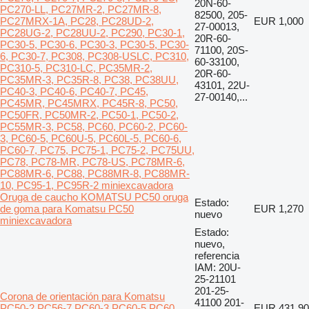
20N-60-
PC270-LL, PC27MR-2, PC27MR-8,
82500, 205-
PC27MRX-1A, PC28, PC28UD-2,
EUR 1,000
27-00013,
PC28UG-2, PC28UU-2, PC290, PC30-1,
20R-60-
PC30-5, PC30-6, PC30-3, PC30-5, PC30-
71100, 20S-
6, PC30-7, PC308, PC308-USLC, PC310,
60-33100,
PC310-5, PC310-LC, PC35MR-2,
20R-60-
PC35MR-3, PC35R-8, PC38, PC38UU,
43101, 22U-
PC40-3, PC40-6, PC40-7, PC45,
27-00140,...
PC45MR, PC45MRX, PC45R-8, PC50,
PC50FR, PC50MR-2, PC50-1, PC50-2,
PC55MR-3, PC58, PC60, PC60-2, PC60-
3, PC60-5, PC60U-5, PC60L-5, PC60-6,
PC60-7, PC75, PC75-1, PC75-2, PC75UU,
PC78, PC78-MR, PC78-US, PC78MR-6,
PC88MR-6, PC88, PC88MR-8, PC88MR-
10, PC95-1, PC95R-2 miniexcavadora
Oruga de caucho KOMATSU PC50 oruga
Estado:
de goma para Komatsu PC50
EUR 1,270
nuevo
miniexcavadora
Estado:
nuevo,
referencia
IAM: 20U-
25-21101
201-25-
Corona de orientación para Komatsu
41100 201-
PC50-2 PC56-7 PC60-3 PC60-5 PC60
EUR 431.90