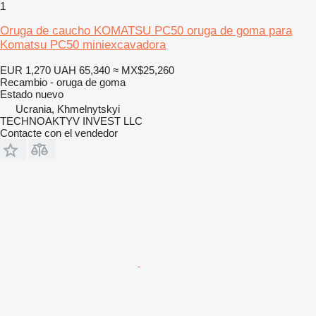
1
Oruga de caucho KOMATSU PC50 oruga de goma para
Komatsu PC50 miniexcavadora
EUR 1,270
UAH 65,340
≈ MX$25,260
Recambio - oruga de goma
Estado
nuevo
Ucrania, Khmelnytskyi
TECHNOAKTYV INVEST LLC
Contacte con el vendedor