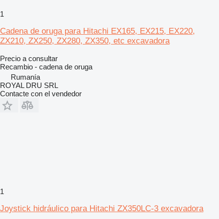
1
Cadena de oruga para Hitachi EX165, EX215, EX220,
ZX210, ZX250, ZX280, ZX350, etc excavadora
Precio a consultar
Recambio - cadena de oruga
Rumanía
ROYAL DRU SRL
Contacte con el vendedor
1
Joystick hidráulico para Hitachi ZX350LC-3 excavadora