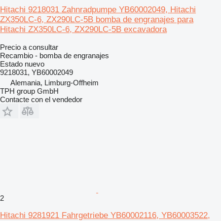
Hitachi 9218031 Zahnradpumpe YB60002049, Hitachi
ZX350LC-6, ZX290LC-5B bomba de engranajes para
Hitachi ZX350LC-6, ZX290LC-5B excavadora
Precio a consultar
Recambio - bomba de engranajes
Estado
nuevo
9218031, YB60002049
Alemania, Limburg-Offheim
TPH group GmbH
Contacte con el vendedor
2
Hitachi 9281921 Fahrgetriebe YB60002116, YB60003522,