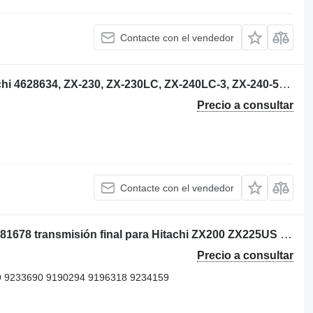
Contacte con el vendedor
4628634 cilindro hidráulico para Hitachi 4628634, ZX-230, ZX-230LC, ZX-240LC-3, ZX-240-5G, ZX-250LC, ZX-250LCSA, ZX-250LC-3, ZX240-3, ZX240-3F, ZX250H-3, ZX250H-3F, ZX250K-3, ZX250K-3F, ZX260LCH-3G excavadora
Precio a consultar
Contacte con el vendedor
Reducción del motor de traslación 9181678 transmisión final para Hitachi ZX200 ZX225US ZX225USR ZX230 ZX240H ZX250 ZX450 excavadora
Precio a consultar
 9233690 9190294 9196318 9234159