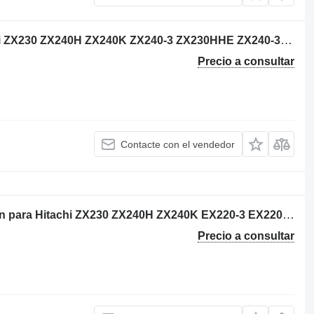
Side link Hitachi 8082552 para Hitachi ZX230 ZX240H ZX240K ZX240-3 ZX230HHE ZX240-3F ZX240-3G ZX240-5G ZX240LC-5G ZX240-3AMS ZX240LCHHE ZX240-3HCMC excavadora
Precio a consultar
Contacte con el vendedor
Hitachi 9154037 corona de orientación para Hitachi ZX230 ZX240H ZX240K EX220-3 EX220-5 EX230-5 EX270-5 EX230K-5 ZX230HHE ZX240-3G EX280H-5 270CLCJD EX220-5HHE EX220-5JPN ZX240LC-3G ZX240LCHHE EX230H-5JPN EX230LC-5HHE excavadora
Precio a consultar