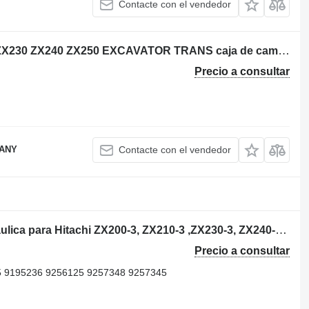
Contacte con el vendedor
USED HITACHI ZX200 ZX210 ZX225 ZX230 ZX240 ZX250 EXCAVATOR TRANS caja de cambios para Hitachi ZX 200 ZX 210 ZX 225 ZX 230 ZX 240 ZX 250 excavadora
Precio a consultar
PANY
Contacte con el vendedor
Hitachi VPH118 9262319 bomba hidráulica para Hitachi ZX200-3, ZX210-3 ,ZX230-3, ZX240-3, ZX250-3 excavadora
Precio a consultar
 9195236 9256125 9257348 9257345