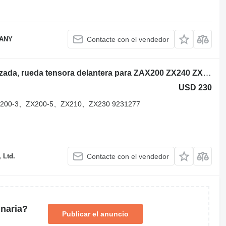
PANY
Contacte con el vendedor
Hitachi Rueda tensora de oruga reforzada, rueda tensora delantera para ZAX200 ZX240 ZX200- Hitachi polea guía para Hitachi ZAX200、ZX240、ZX200-3、ZX200-5、ZX210、ZX230 excavadora
USD 230
X200-3、ZX200-5、ZX210、ZX230 9231277
 Ltd.
Contacte con el vendedor
naria?
Publicar el anuncio