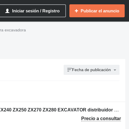
Iniciar sesión / Registro
Publicar el anuncio
ra excavadora
Fecha de publicación
USED HITACHI ZX210 ZX225 ZX230 ZX240 ZX250 ZX270 ZX280 EXCAVATOR distribuidor hidráulico para Hitachi ZX 210 / ZX 225 / ZX 230 / ZX 240 / ZX 250 / ZX 270 / ZX 280 excavadora
Precio a consultar