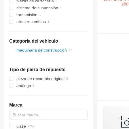
piezas de carrocería
bombas hidráulicas
sistema de suspensión
rotores hidráulicos
coronas de orientación
transmisión
motores hidráulicos
enganches rápidos
transmisiones finales
otros recambios
distribuidores hidráulicos
otras piezas de carrocería
cadenas
cajas de cambios
cilindros hidráulicos
poleas guías
elementos de sujeción
cadenas de oruga
joysticks hidráulicos
Categoría del vehículo
maquinaria de construcción
excavadoras
zanjadoras
Tipo de pieza de repuesto
pieza de recambio original
análoga
Marca
Case
AL
RM
AX
ASC
QA
225LC
BC
T41
320
90
CK
Steiger