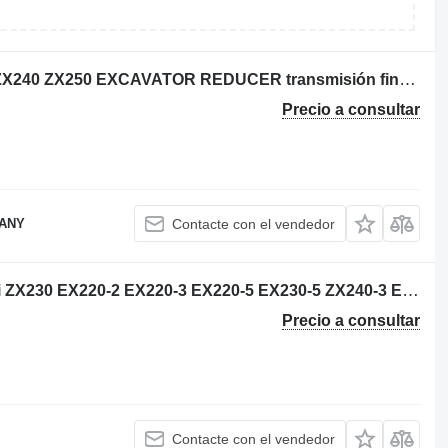
USED HITACHI ZX210 ZX225 ZX230 ZX240 ZX250 EXCAVATOR REDUCER transmisión final para Hitachi ZX210LC / ZX210LCH / ZX225 / ZX230 / ZX240 / ZX250 excavadora
Precio a consultar
PANY
Contacte con el vendedor
Side link Hitachi 3056355 para Hitachi ZX230 EX220-2 EX220-3 EX220-5 EX230-5 ZX240-3 EX230K-5 ZX230HHE EX220-5HHE EX220-5JPN EX230H-5JPN EX230LC-5HHE excavadora
Precio a consultar
Contacte con el vendedor