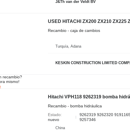
J&Th van der Veldt BV
Recambio - caja de cambios
Turquía, Adana
KESKIN CONSTRUCTION LIMITED COM
n recambio?
ora mismo!
o
Recambio - bomba hidráulica
Estado
9262319 9262320 9191165
nuevo
9257346
China