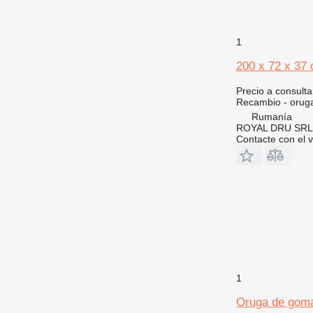
GP
IT
M-series
1
MH
200 x 72 x 37
NR
PC
Precio a consulta
Recambio - orug
PM
Rumanía
TH
ROYAL DRU SRL
V-series
Contacte con el 
1
Oruga de gom