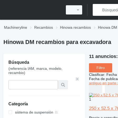
Machineryline
Recambios
Hinowa recambios
Hinowa DM 
Hinowa DM recambios para excavadora
11 anuncios
Búsqueda
Filtro
(referencia IAM, marca, modelo,
recambio)
Clasificar
:
Fecha 
Fecha de publica
antiguo en parte 
1
Categoría
250 x 52.5 x 
sistema de suspensión
Precio a consulta