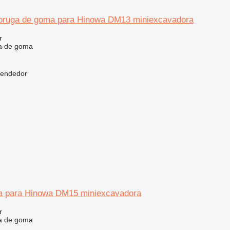
 oruga de goma para Hinowa DM13 miniexcavadora
r
a de goma
vendedor
a para Hinowa DM15 miniexcavadora
r
a de goma