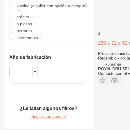
317
8016
leasing (alquiler con opción a compra)
318
8018
crédito
319
8025
a plazos
320
8026
permuta
1
321
8030
intercambio
322
8032
250 x 72 x 52
323
8035
Precio a consulta
324
8045
Año de fabricación
Recambio - orug
325
8050
Rumanía
326
8052
ROYAL DRU SRL
–
Contacte con el 
329
8055
330
8056
336
8060
340
8065
345
8080
¿Le faltan algunos filtros?
349
8085
Sugiera un cambio
350
G-Series
365
JS