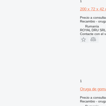
374
JZ
1
375
S-Series
200 x 72 x 42
390
TM
Precio a consulta
395
Recambio - orug
416
Rumanía
420
ROYAL DRU SRL
Contacte con el 
422
424
426
428
430
432
434
438
444
1
525
Oruga de gom
631
730
Precio a consulta
Recambio - orug
735