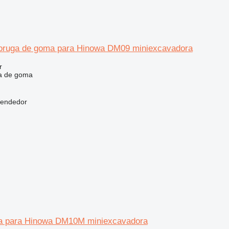
 oruga de goma para Hinowa DM09 miniexcavadora
r
a de goma
vendedor
a para Hinowa DM10M miniexcavadora