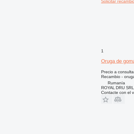
Solicitar recambi
972
973
980
982
988
990
992
1
AP
Oruga de gom
C-series
CB
Precio a consulta
Recambio - orug
CS
Rumanía
DE
ROYAL DRU SRL
D series
Contacte con el 
E-series
EC
F-series
G-series
GC