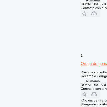
Rumanía
740
ROYAL DRU SRL
Contacte con el 
769
772
777
816
824
906
907
908
914
1
924
Oruga de gom
928
938
Precio a consulta
Recambio - orug
950
Rumanía
953
ROYAL DRU SRL
955
Contacte con el 
962
963
¿No encuentra u
¡Pregúntenos ah
966