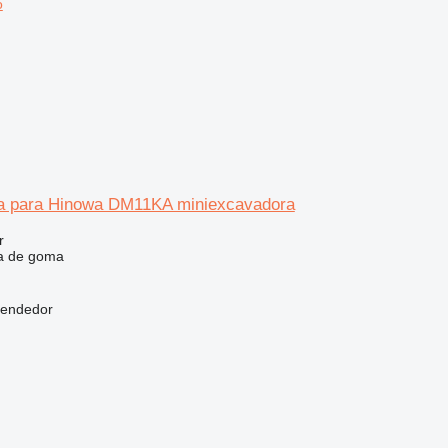
o
a para Hinowa DM11KA miniexcavadora
r
a de goma
vendedor