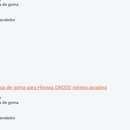
a de goma
vendedor
uga de goma para Hinowa DM20S miniexcavadora
r
a de goma
vendedor