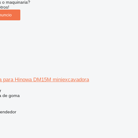
s o maquinaria?
tros!
nuncio
a para Hinowa DM15M miniexcavadora
r
a de goma
vendedor