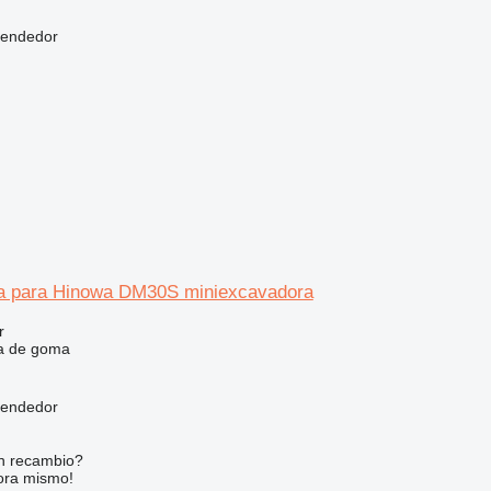
vendedor
a para Hinowa DM30S miniexcavadora
r
a de goma
vendedor
n recambio?
ora mismo!