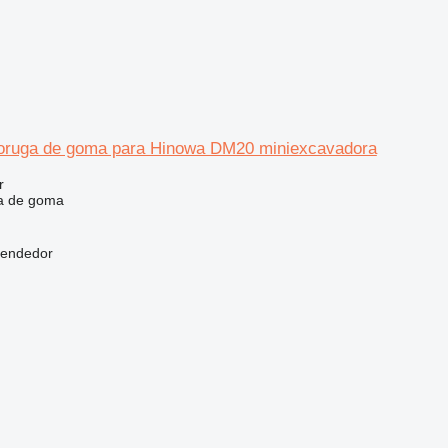
 oruga de goma para Hinowa DM20 miniexcavadora
r
a de goma
vendedor