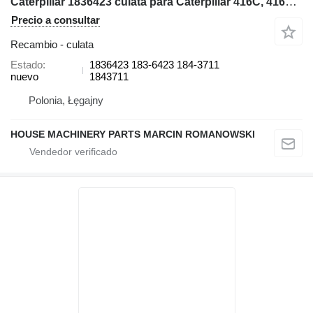
Caterpillar 1836423 culata para Caterpillar 416C, 416D, 420D, 424D retroexcavadora
Precio a consultar
Recambio - culata
Estado
1836423 183-6423 184-3711
nuevo
1843711
Polonia, Łęgajny
HOUSE MACHINERY PARTS MARCIN ROMANOWSKI