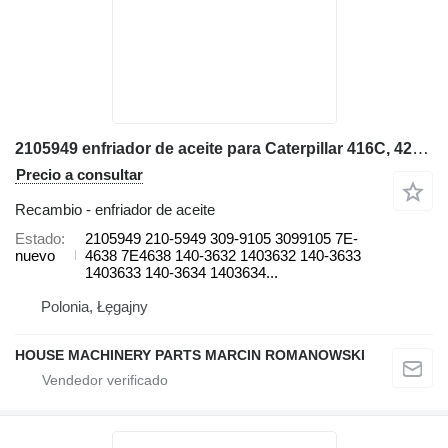
2105949 enfriador de aceite para Caterpillar 416C, 426C, 428C, 436C, 438C 416C, 416D, 420D, 424D, 426C, 428C, retroexcavadora
Precio a consultar
Recambio - enfriador de aceite
Estado
2105949 210-5949 309-9105 3099105 7E-
nuevo
4638 7E4638 140-3632 1403632 140-3633
1403633 140-3634 1403634...
Polonia, Łęgajny
HOUSE MACHINERY PARTS MARCIN ROMANOWSKI