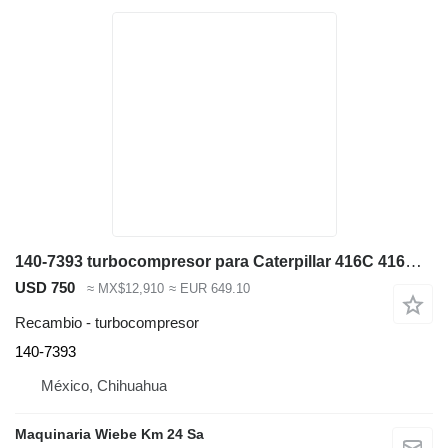
140-7393 turbocompresor para Caterpillar 416C 416D 420D 424D 428C 428D 436C retroexcavadora
USD 750
≈ MX$12,910
≈ EUR 649.10
Recambio - turbocompresor
140-7393
México, Chihuahua
Maquinaria Wiebe Km 24 Sa