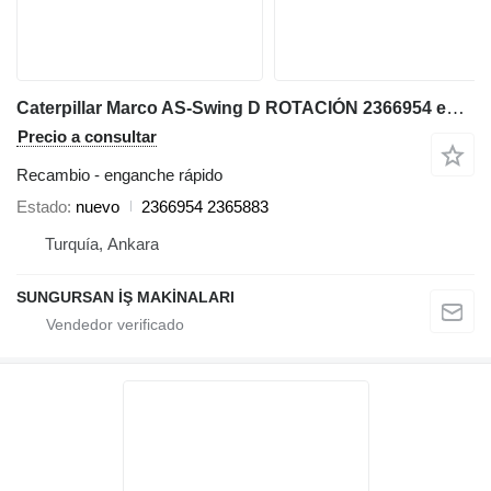
Caterpillar Marco AS-Swing D ROTACIÓN 2366954 enganche rápido para Caterpillar 424D-428D-432D-438D-442D retroexcavadora
Precio a consultar
Recambio - enganche rápido
Estado
nuevo
2366954 2365883
Turquía, Ankara
SUNGURSAN İŞ MAKİNALARI