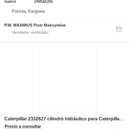
nuevo
2485B285
Polonia, Kargowa
P.W. MAXIMUS Piotr Maksymów
Caterpillar 2332627 cilindro hidráulico para Caterpillar 422E, 424D, 428B, 428C, 428D, 428E, 432D, 432E, 434E, 438B, 438C retroexcavadora
Precio a consultar