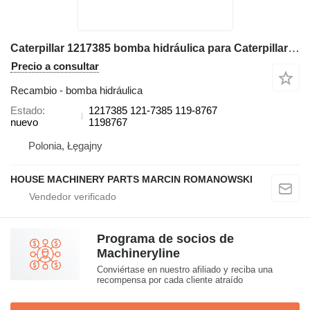
Caterpillar 1217385 bomba hidráulica para Caterpillar 414E, 416C, 416D, 416E, 416F, 420D, 420E, 420F, 422E, 422F, 424B retroexcavadora
Precio a consultar
Recambio - bomba hidráulica
Estado
1217385 121-7385 119-8767
nuevo
1198767
Polonia, Łęgajny
HOUSE MACHINERY PARTS MARCIN ROMANOWSKI
Programa de socios de
Machineryline
Conviértase en nuestro afiliado y reciba una
recompensa por cada cliente atraído