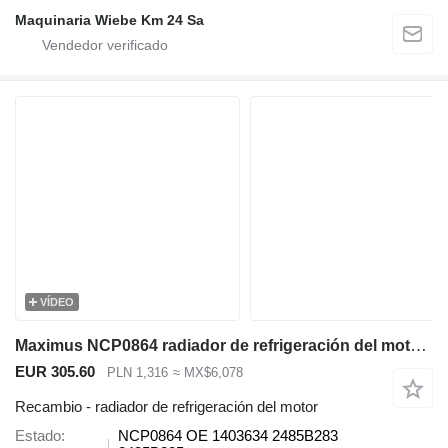
Maquinaria Wiebe Km 24 Sa
VÍDEO
Maximus NCP0864 radiador de refrigeración del motor para Caterpillar 426C , 428C , 428D , 430D , 432D , 436C , 438C , 438D , 442D , 416C , 416D , 420D , 424D retroexcavadora
EUR 305.60
PLN 1,316
≈ MX$6,078
Recambio - radiador de refrigeración del motor
Estado
NCP0864 OE 1403634 2485B283