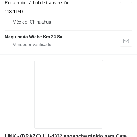
Recambio - árbol de transmisión
113-1150
México, Chihuahua
Maquinaria Wiebe Km 24 Sa
LINK - (BRAZO) 111-4332 enganche rápido para Caterpillar 428C, 420D, 430D, 416D, 424D retroexcavadora