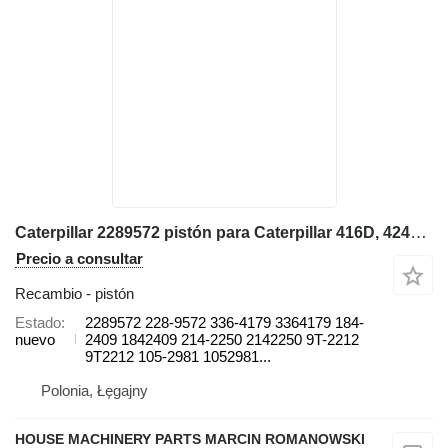
Caterpillar 2289572 pistón para Caterpillar 416D, 424D, 428D, 432D, 438D, 442D 430D 422E, 422F, 428E, 428F, retroexcavadora
Precio a consultar
Recambio - pistón
Estado
2289572 228-9572 336-4179 3364179 184-
nuevo
2409 1842409 214-2250 2142250 9T-2212
9T2212 105-2981 1052981...
Polonia, Łęgajny
HOUSE MACHINERY PARTS MARCIN ROMANOWSKI