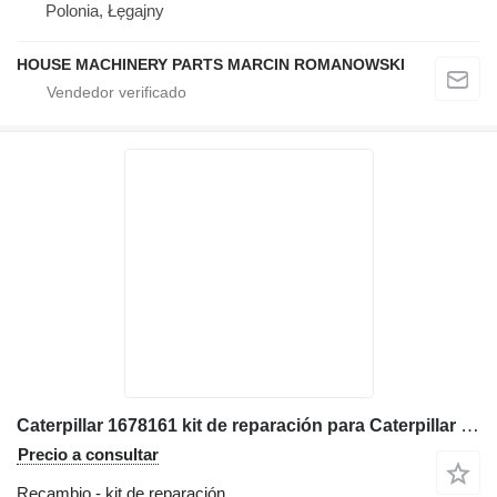
Polonia, Łęgajny
HOUSE MACHINERY PARTS MARCIN ROMANOWSKI
Caterpillar 1678161 kit de reparación para Caterpillar 416D, 420D, 424D, 428D, 430D, 432D, 438D, 442D retroexcavadora
Precio a consultar
Recambio - kit de reparación