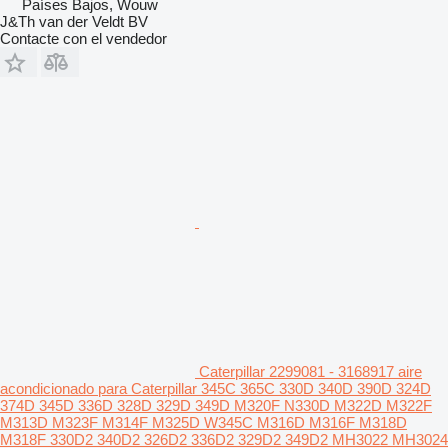
Países Bajos, Wouw
J&Th van der Veldt BV
Contacte con el vendedor
Caterpillar 2299081 - 3168917 aire
acondicionado para Caterpillar 345C 365C 330D 340D 390D 324D
374D 345D 336D 328D 329D 349D M320F N330D M322D M322F
M313D M323F M314F M325D W345C M316D M316F M318D
M318F 330D2 340D2 326D2 336D2 329D2 349D2 MH3022 MH3024