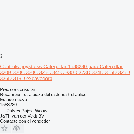
3
Controls, joysticks Caterpillar 1588280 para Caterpillar
320B 320C 330C 325C 345C 330D 323D 324D 315D 325D
336D 319D excavadora
Precio a consultar
Recambio - otra pieza del sistema hidráulico
Estado
nuevo
1588280
Países Bajos, Wouw
J&Th van der Veldt BV
Contacte con el vendedor