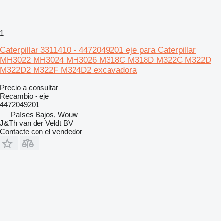
1
Caterpillar 3311410 - 4472049201 eje para Caterpillar
MH3022 MH3024 MH3026 M318C M318D M322C M322D
M322D2 M322F M324D2 excavadora
Precio a consultar
Recambio - eje
4472049201
Países Bajos, Wouw
J&Th van der Veldt BV
Contacte con el vendedor