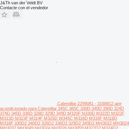
J&Th van der Veldt BV
Contacte con el vendedor
Caterpillar 2299081 - 3168812 aire
acondicionado para Caterpillar 345C 365C 330D 340D 390D 324D
374D 345D 336D 328D 329D 349D M320F N330D M322D M322F
M313D M323F M314F M325D W345C M316D M316F M318D
M318F 330D2 340D2 326D2 336D2 329D2 349D2 MH3022 MH3024
MH3037 MH3049 NH3024 NH3026 NH3059 M322D2 M324D2