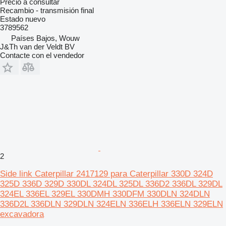
Precio a consultar
Recambio - transmisión final
Estado
nuevo
3789562
Países Bajos, Wouw
J&Th van der Veldt BV
Contacte con el vendedor
2
Side link Caterpillar 2417129 para Caterpillar 330D 324D
325D 336D 329D 330DL 324DL 325DL 336D2 336DL 329DL
324EL 336EL 329EL 330DMH 330DFM 330DLN 324DLN
336D2L 336DLN 329DLN 324ELN 336ELH 336ELN 329ELN
excavadora