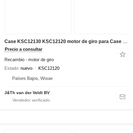
Case KSC12130 KSC12120 motor de giro para Case CX300B CX300C CX300D CX300E CX350B CX350C CX350D CX360B CX370B CX370C CX380C CX380D CX380E CX290B excavadora
Precio a consultar
Recambio - motor de giro
Estado
nuevo
KSC12120
Países Bajos, Wouw
J&Th van der Veldt BV