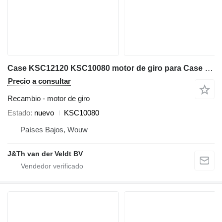
Case KSC12120 KSC10080 motor de giro para Case CX300B CX300C CX300D CX300E CX350B CX350C CX350D CX360B CX370B CX370C CX380C CX380D CX380E CX290B excavadora
Precio a consultar
Recambio - motor de giro
Estado
nuevo
KSC10080
Países Bajos, Wouw
J&Th van der Veldt BV