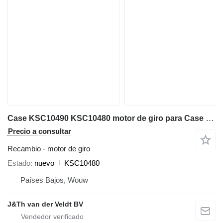
Case KSC10490 KSC10480 motor de giro para Case CX300B CX300C CX300D CX300E CX350B CX350C CX350D CX360B CX370B CX370C CX380C CX380D CX380E CX290B excavadora
Precio a consultar
Recambio - motor de giro
Estado
nuevo
KSC10480
Países Bajos, Wouw
J&Th van der Veldt BV