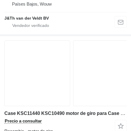
Países Bajos, Wouw
J&Th van der Veldt BV
Case KSC11440 KSC10490 motor de giro para Case CX300B CX300C CX300D CX300E CX350B CX350C CX350D CX360B CX370B CX370C CX380C CX380D CX380E CX290B excavadora
Precio a consultar