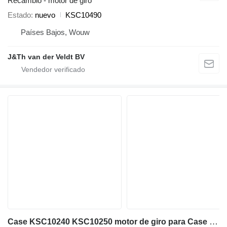
Recambio - motor de giro
Estado
nuevo
KSC10490
Países Bajos, Wouw
J&Th van der Veldt BV
Case KSC10240 KSC10250 motor de giro para Case CX300B CX300C CX300D CX300E CX350B CX350C CX350D CX360B CX370B CX370C CX380C CX380D CX380E CX290B excavadora