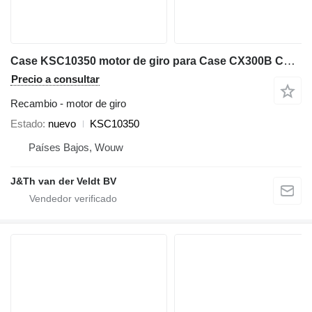
Case KSC10350 motor de giro para Case CX300B CX300C CX300D CX300E CX350B CX350C CX350D CX360B CX370B CX370C CX380C CX380D CX380E CX290B excavadora
Precio a consultar
Recambio - motor de giro
Estado
nuevo
KSC10350
Países Bajos, Wouw
J&Th van der Veldt BV