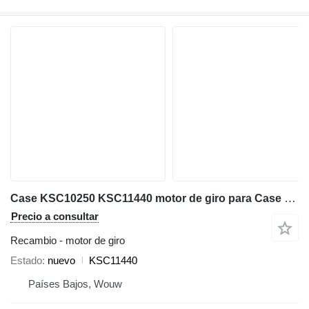
Case KSC10250 KSC11440 motor de giro para Case CX300B CX300C CX300D CX300E CX350B CX350C CX350D CX360B CX370B CX370C CX380C CX380D CX380E CX290B excavadora
Precio a consultar
Recambio - motor de giro
Estado
nuevo
KSC11440
Países Bajos, Wouw