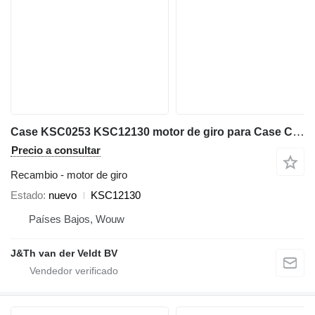
Case KSC0253 KSC12130 motor de giro para Case CX300B CX300C CX300D CX300E CX350B CX350C CX350D CX360B CX370B CX370C CX380C CX380D CX380E CX290B excavadora
Precio a consultar
Recambio - motor de giro
Estado
nuevo
KSC12130
Países Bajos, Wouw
J&Th van der Veldt BV