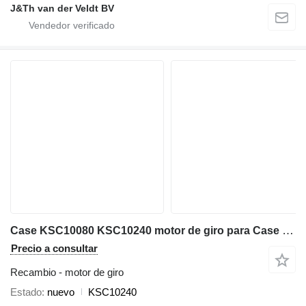
J&Th van der Veldt BV
Case KSC10080 KSC10240 motor de giro para Case CX300B CX300C CX300D CX300E CX350B CX350C CX350D CX360B CX370B CX370C CX380C CX380D CX380E CX290B excavadora
Precio a consultar
Recambio - motor de giro
Estado
nuevo
KSC10240