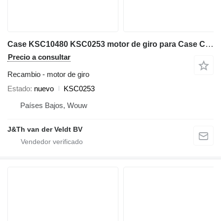
Case KSC10480 KSC0253 motor de giro para Case CX370C CX380C CX380D CX380E CX300B CX300C CX300D CX300E CX350B CX350C CX350D CX360B CX370B CX290B excavadora
Precio a consultar
Recambio - motor de giro
Estado
nuevo
KSC0253
Países Bajos, Wouw
J&Th van der Veldt BV