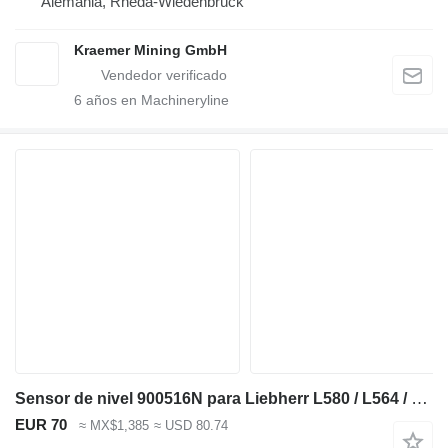
Alemania, Rheda-Wiedenbrück
Kraemer Mining GmbH
6
años en Machineryline
Sensor de nivel 900516N para Liebherr L580 / L564 / L524 / L538 / L542 / L544 / L550 / L556 / L576 / L528 / L566 / L586 cargadora de ruedas
EUR 70
≈ MX$1,385
≈ USD 80.74