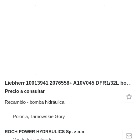
Liebherr 10013941 2076558+ A10V045 DFR1/32L bomba hidráulica para Liebherr L556 2+2 cargadora de ruedas
Precio a consultar
Recambio - bomba hidráulica
Polonia, Tarnowskie Góry
ROCH POWER HYDRAULICS Sp. z o.o.