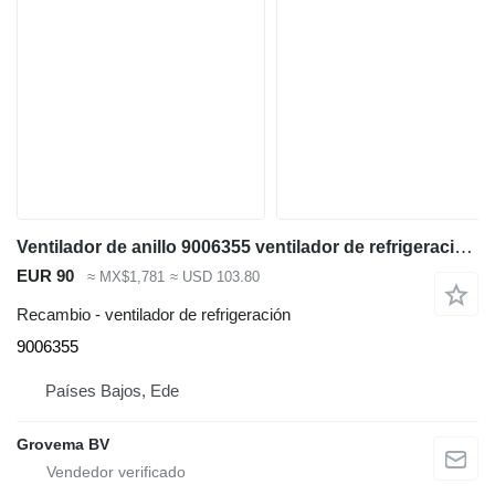
Ventilador de anillo 9006355 ventilador de refrigeración para Liebherr L580 / L550 / L556 / L576 / L586 cargadora de ruedas
EUR 90
≈ MX$1,781
≈ USD 103.80
Recambio - ventilador de refrigeración
9006355
Países Bajos, Ede
Grovema BV