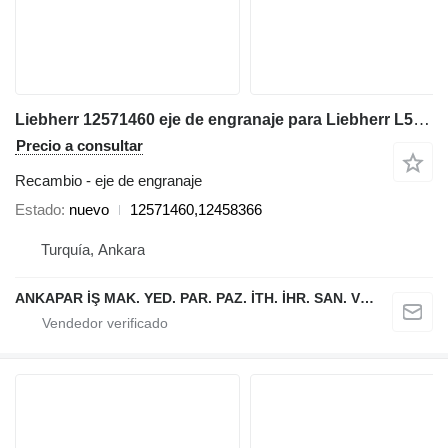
Liebherr 12571460 eje de engranaje para Liebherr L544,L554,L550,L556,L566,L576L580 cargadora de ruedas
Precio a consultar
Recambio - eje de engranaje
Estado
nuevo
12571460,12458366
Turquía, Ankara
ANKAPAR İŞ MAK. YED. PAR. PAZ. İTH. İHR. SAN. VE TİC. LTD. ŞTİ.