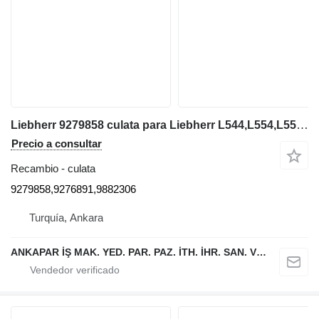
Liebherr 9279858 culata para Liebherr L544,L554,L550,L556,L566,L576,L580 cargadora de ruedas
Precio a consultar
Recambio - culata
9279858,9276891,9882306
Turquía, Ankara
ANKAPAR İŞ MAK. YED. PAR. PAZ. İTH. İHR. SAN. VE TİC. LTD. ŞTİ.