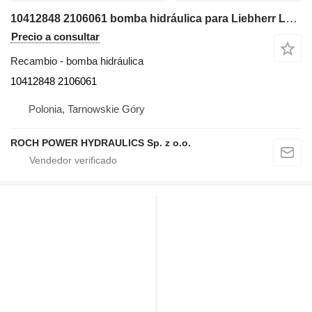
10412848 2106061 bomba hidráulica para Liebherr L544, L550, L554, L556 cargadora de ruedas
Precio a consultar
Recambio - bomba hidráulica
10412848 2106061
Polonia, Tarnowskie Góry
ROCH POWER HYDRAULICS Sp. z o.o.