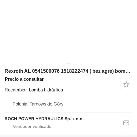
Rexroth AL 0541500076 1518222474 ( bez agre) bomba hidráulica para Liebherr L556 2+2 cargadora de ruedas
Precio a consultar
Recambio - bomba hidráulica
Polonia, Tarnowskie Góry
ROCH POWER HYDRAULICS Sp. z o.o.