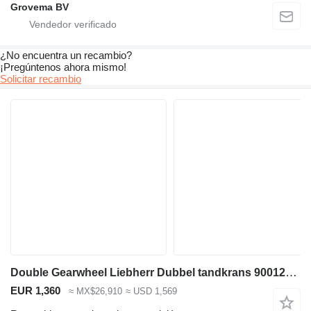
Grovema BV
¿No encuentra un recambio?
¡Pregúntenos ahora mismo!
Solicitar recambio
Double Gearwheel Liebherr Dubbel tandkrans 9001247 para Liebherr L544/L550/L554/L556/L564/L566/L574/L576/L580/L584/L586 cargadora de ruedas
EUR 1,360
≈ MX$26,910
≈ USD 1,569