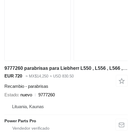
9777260 parabrisas para Liebherr L550 , L556 , L566 , L576, L580, L584, L586 cargadora de ruedas
EUR 720
≈ MX$14,250
≈ USD 830.50
Recambio - parabrisas
Estado
nuevo
9777260
Lituania, Kaunas
Power Parts Pro