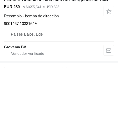
EUR 280
≈ MX$5,541
≈ USD 323
Recambio - bomba de dirección
9001467 10331649
Países Bajos, Ede
Grovema BV