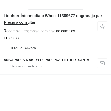
Liebherr İntermediate Wheel 11389677 engranaje para caja de cambios para Liebherr L544,L554,L550,L556,L566,L576L580 cargadora de ruedas
Precio a consultar
Recambio - engranaje para caja de cambios
11389677
Turquía, Ankara
ANKAPAR İŞ MAK. YED. PAR. PAZ. İTH. İHR. SAN. VE TİC. LTD. ŞTİ.