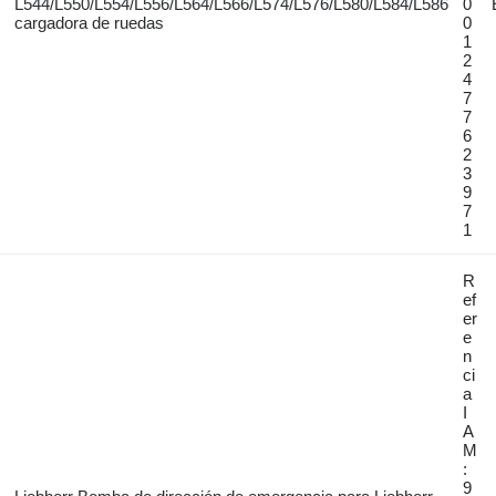
L544/L550/L554/L556/L564/L566/L574/L576/L580/L584/L586
0
cargadora de ruedas
0
1
2
4
7
7
6
2
3
9
7
1
R
ef
er
e
n
ci
a
I
A
M
:
9