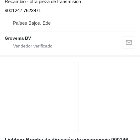
Recambio - otra pieza de transmisión
9001247 7623971
Países Bajos, Ede
Grovema BV
Liebherr Bomba de dirección de emergencia 9001467 para Liebherr L580 / L524 / L538 / L542 / L550 / L556 / L576 / L528 / L566 / L546 cargadora de ruedas