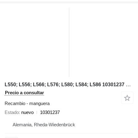
L550; L556; L566; L576; L580; L584; L586 10301237 manguera para Liebherr L550; L556; L566; L576; L580; L584; L586 cargadora de ruedas
Precio a consultar
Recambio - manguera
Estado
nuevo
10301237
Alemania, Rheda-Wiedenbrück