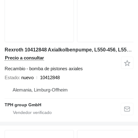
Rexroth 10412848 Axialkolbenpumpe, L550-456, L556-454, L544, L554, L556 bomba de pistones axiales para Liebherr L550-456, L556-454, L544, L554, L556 cargadora de ruedas
Precio a consultar
Recambio - bomba de pistones axiales
Estado
nuevo
10412848
Alemania, Limburg-Offheim
TPH group GmbH