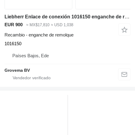
Liebherr Enlace de conexión 1016150 enganche de remolque para Liebherr L550 / L556 cargadora de ruedas
EUR 900
≈ MX$17,810
≈ USD 1,038
Recambio - enganche de remolque
1016150
Países Bajos, Ede
Grovema BV