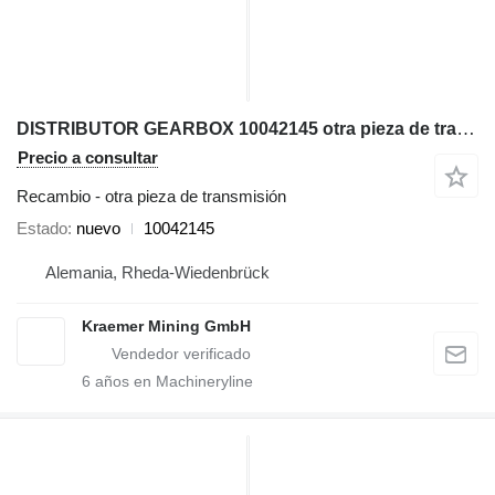
DISTRIBUTOR GEARBOX 10042145 otra pieza de transmisión para Liebherr L550; L556; L576; L580; L584; L586 cargadora de ruedas
Precio a consultar
Recambio - otra pieza de transmisión
Estado
nuevo
10042145
Alemania, Rheda-Wiedenbrück
Kraemer Mining GmbH
6
años en Machineryline