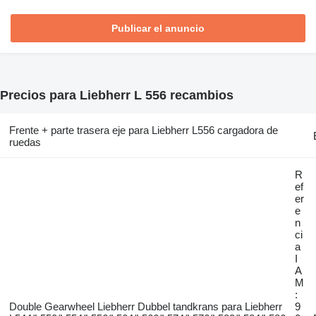
Publicar el anuncio
Precios para Liebherr L 556 recambios
Frente + parte trasera eje para Liebherr L556 cargadora de
ruedas
R
ef
er
e
n
ci
a
I
A
M
:
Double Gearwheel Liebherr Dubbel tandkrans para Liebherr
9