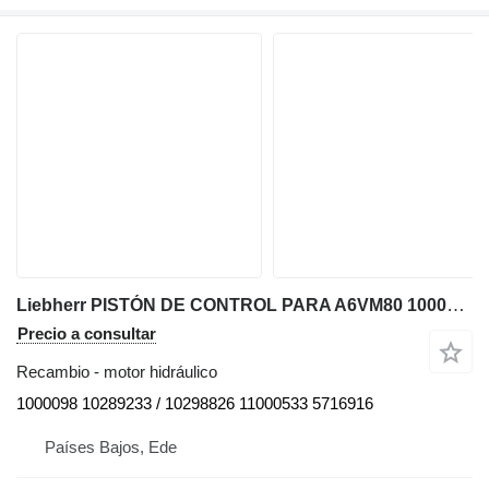
Liebherr PISTÓN DE CONTROL PARA A6VM80 1000098 motor hidráulico para Liebherr L544 / L550 / L554 / L556 cargadora de ruedas
Precio a consultar
Recambio - motor hidráulico
1000098 10289233 / 10298826 11000533 5716916
Países Bajos, Ede