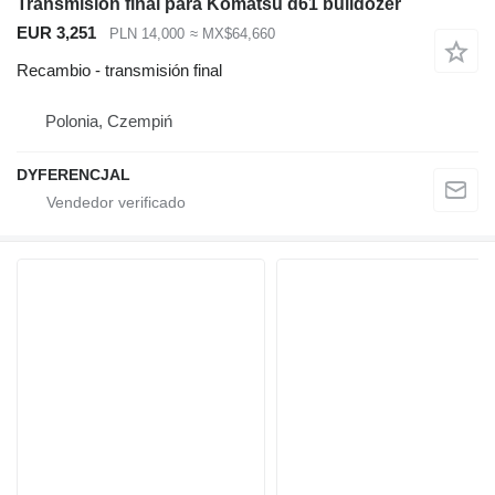
Transmisión final para Komatsu d61 bulldozer
EUR 3,251
PLN 14,000
≈ MX$64,660
Recambio - transmisión final
Polonia, Czempiń
DYFERENCJAL