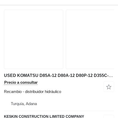
USED KOMATSU D85A-12 D80A-12 D80P-12 D355C-3 BULLDOZER HYDRAULIC distribuidor hidráulico para Komatsu D85A12 / D80A12 / D80P12 / D355C3 bulldozer
Precio a consultar
Recambio - distribuidor hidráulico
Turquía, Adana
KESKIN CONSTRUCTION LIMITED COMPANY