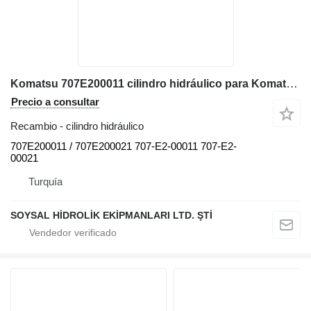
Komatsu 707E200011 cilindro hidráulico para Komatsu D155AX-6 bulldozer
Precio a consultar
Recambio - cilindro hidráulico
707E200011 / 707E200021 707-E2-00011 707-E2-
00021
Turquía
SOYSAL HİDROLİK EKİPMANLARI LTD. ŞTİ