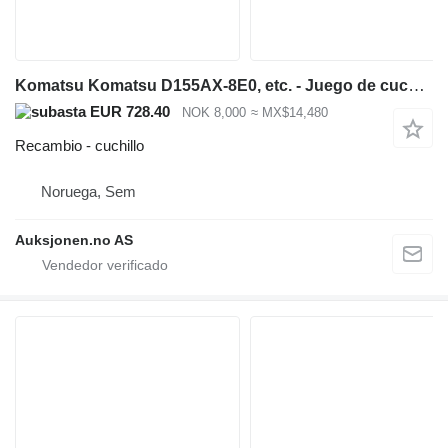
Komatsu Komatsu D155AX-8E0, etc. - Juego de cuchillas/aceros de desgaste para niveladoras – cortador, s cuchillo para Komatsu D155AX-8E0 bulldozer
EUR 728.40
NOK 8,000
≈ MX$14,480
Recambio - cuchillo
Noruega, Sem
Auksjonen.no AS