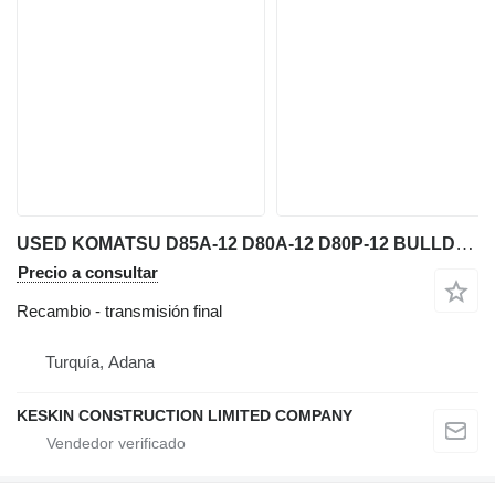
USED KOMATSU D85A-12 D80A-12 D80P-12 BULLDOZER HUB CIRCLE GEAR P transmisión final para Komatsu D85A12 / D80A12 / D80P12 bulldozer
Precio a consultar
Recambio - transmisión final
Turquía, Adana
KESKIN CONSTRUCTION LIMITED COMPANY