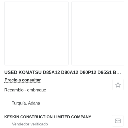
USED KOMATSU D85A12 D80A12 D80P12 D95S1 BULLDOZER BRAKE GROUP ST embrague para Komatsu D85A12 / D80A12 / D80P12 / D95S1 bulldozer
Precio a consultar
Recambio - embrague
Turquía, Adana
KESKIN CONSTRUCTION LIMITED COMPANY