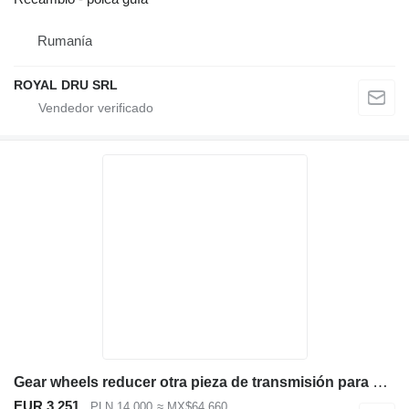
Rumanía
ROYAL DRU SRL
Gear wheels reducer otra pieza de transmisión para Komatsu D 61 bulldozer
EUR 3,251
PLN 14,000
≈ MX$64,660