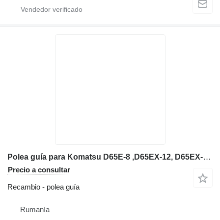
Polea guía para Komatsu D65E-8 ,D65EX-12, D65EX-15, D65P-12, D65P-7 ,D65P-8 bulldozer
Precio a consultar
Recambio - polea guía
Rumanía