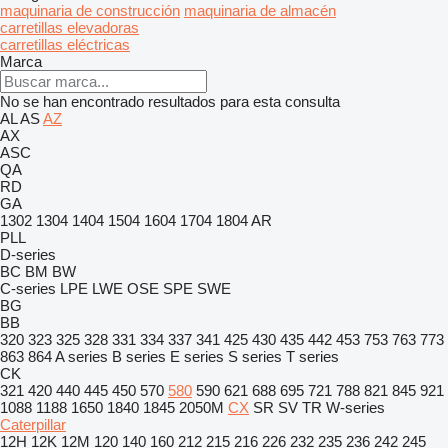
maquinaria de construcción
maquinaria de almacén
carretillas elevadoras
carretillas eléctricas
Marca
No se han encontrado resultados para esta consulta
AL
AS
AZ
AX
ASC
QA
RD
GA
1302
1304
1404
1504
1604
1704
1804
AR
PLL
D-series
BC
BM
BW
C-series
LPE
LWE
OSE
SPE
SWE
BG
BB
320
323
325
328
331
334
337
341
425
430
435
442
453
753
763
773
863
864
A series
B series
E series
S series
T series
CK
321
420
440
445
450
570
580
590
621
688
695
721
788
821
845
921
1088
1188
1650
1840
1845
2050M
CX
SR
SV
TR
W-series
Caterpillar
12H
12K
12M
120
140
160
212
215
216
226
232
235
236
242
245