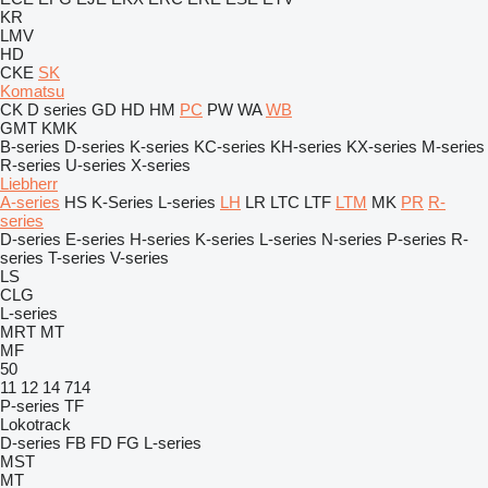
KR
LMV
HD
CKE
SK
Komatsu
CK
D series
GD
HD
HM
PC
PW
WA
WB
GMT
KMK
B-series
D-series
K-series
KC-series
KH-series
KX-series
M-series
R-series
U-series
X-series
Liebherr
A-series
HS
K-Series
L-series
LH
LR
LTC
LTF
LTM
MK
PR
R-
series
D-series
E-series
H-series
K-series
L-series
N-series
P-series
R-
series
T-series
V-series
LS
CLG
L-series
MRT
MT
MF
50
11
12
14
714
P-series
TF
Lokotrack
D-series
FB
FD
FG
L-series
MST
MT