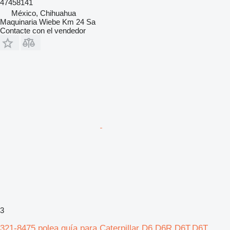
47458141
México, Chihuahua
Maquinaria Wiebe Km 24 Sa
Contacte con el vendedor
3
321-8475 polea guía para Caterpillar D6,D6R,D6T,D6T