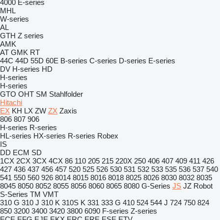
4000
E-series
MHL
W-series
AL
GTH
Z series
AMK
AT
GMK
RT
44C
44D
55D
60E
B-series
C-series
D-series
E-series
DV
H-series
HD
H-series
H-series
GTO
OHT
SM
Stahlfolder
Hitachi
EX
KH
LX
ZW
ZX
Zaxis
806
807
906
H-series
R-series
HL-series
HX-series
R-series
Robex
IS
DD
ECM
SD
1CX
2CX
3CX
4CX
86
110
205
215
220X
250
406
407
409
411
426
427
436
437
456
457
520
525
526
530
531
532
533
535
536
537
540
541
550
560
926
8014
8015
8016
8018
8025
8026
8030
8032
8035
8045
8050
8052
8055
8056
8060
8065
8080
G-Series
JS
JZ
Robot
S-Series
TM
VMT
310 G
310 J
310 K
310S K
331
333 G
410
524
544 J
724
750
824
850
3200
3400
3420
3800
6090
F-series
Z-series
ECE
EFG
EJE
EKX
ERC
ERE
ESE
ETV