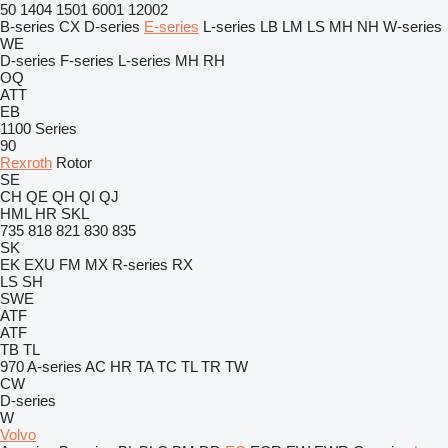
50
1404
1501
6001
12002
B-series
CX
D-series
E-series
L-series
LB
LM
LS
MH
NH
W-series
WE
D-series
F-series
L-series
MH
RH
OQ
ATT
EB
1100 Series
90
Rexroth
Rotor
SE
CH
QE
QH
QI
QJ
HML
HR
SKL
735
818
821
830
835
SK
EK
EXU
FM
MX
R-series
RX
LS
SH
SWE
ATF
ATF
TB
TL
970
A-series
AC
HR
TA
TC
TL
TR
TW
CW
D-series
W
Volvo