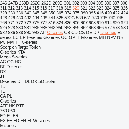
246
247B
259D
262C
262D
289D
301
302
303
304
305
306
307
308
311
312
313
314
315
316
317
318
319
320
321
322
323
324
325
326
329
330
336
340
345
349
350
365
374
375
390
395
416
420
422
424
426
428
430
432
434
438
444
525
572G
589
631
730
735
740
745
769
771
772
773
775
777
816
824
826
906
907
908
910
914
920
924
926
928
930
931
936
938
943
950
953
955
962
963
966
972
973
980
982
986
988
990
992
AP
C-series
CB
CD
CS
DE
DP
D series
E-
series
EC
EP
F-series
G-series
GC
GP
IT
M-series
MH
NPV
NR
PC
PM
TH
V-series
Scorpion
Targo
Torion
C-series
KTA
Mega
S-series
AC
CC
HC
BF
D-series
DX
JT
D-series
DH
DL
DX
SD
Solar
TD
TD
CA
PL
C-series
ATF
HK
RTF
760
860
FD
FL
FR
EX
FB
FD
FH
FL
W-series
E-series