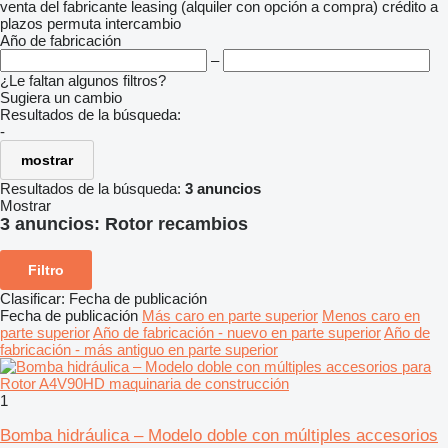
venta
del fabricante
leasing (alquiler con opción a compra)
crédito
a
plazos
permuta
intercambio
Año de fabricación
–
¿Le faltan algunos filtros?
Sugiera un cambio
Resultados de la búsqueda:
-
mostrar
Resultados de la búsqueda:
3 anuncios
Mostrar
3 anuncios:
Rotor recambios
Filtro
Clasificar
:
Fecha de publicación
Fecha de publicación
Más caro en parte superior
Menos caro en
parte superior
Año de fabricación - nuevo en parte superior
Año de
fabricación - más antiguo en parte superior
1
Bomba hidráulica – Modelo doble con múltiples accesorios