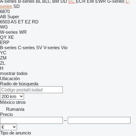
A-series
B-series
BL
BLC
BM
DD
EC
ECR
EW
EWR
G-series
L-
series
SD
6870
AB
Super
6503
AS
ET
EZ
RD
WG
W-series
WR
QY
XE
ERP
B-series
C-series
SV
V-series
Vio
YC
ZM
ZL
H
mostrar todos
Ubicación
Radio de búsqueda
México
otros
Rumanía
Precio
–
Tipo de anuncio