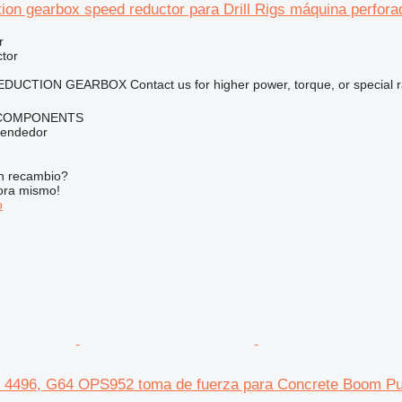
on gearbox speed reductor para Drill Rigs máquina perfora
r
tor
DUCTION GEARBOX Contact us for higher power, torque, or special rat
 COMPONENTS
vendedor
n recambio?
ora mismo!
o
l 4496, G64 OPS952 toma de fuerza para Concrete Boom 