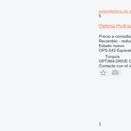
390
JZ
395
Robot
extendedora de a
5
416
S-Series
420
TM
Optima Hydrau
422
VMT
Precio a consulta
424
Recambio - reduc
Estado
nuevo
426
OPS-543 Equivale
428
Turquía
430
OPTIMA DRIVE
Contacte con el 
432
434
438
444
525
572G
589
631
730
1
735