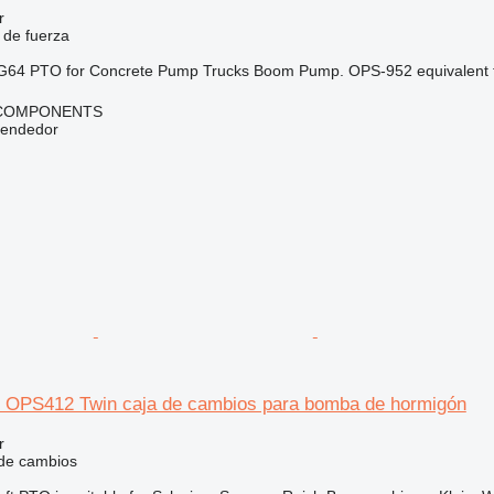
r
 de fuerza
G64 PTO for Concrete Pump Trucks Boom Pump. OPS-952 equivalent to
 COMPONENTS
vendedor
l OPS412 Twin caja de cambios para bomba de hormigón
r
 de cambios