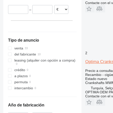
Contacte con el 
E series
1840
262C
437
6090
SD
–
S series
1845
262D
456
F-series
T series
2050M
289D
457
Z-series
CX
301
520
SR
302
525
SV
303
526
Tipo de anuncio
TR
304
530
W-series
305
531
venta
2
306
532
del fabricante
307
533
leasing (alquiler con opción a compra)
Optima Cranks
308
535
crédito
Precio a consulta
311
536
Recambio - cigüe
a plazos
312
537
Estado
nuevo
permuta
Crankshafts MWM
313
540
Turquía, Selç
intercambio
314
541
OPTIMA OEM P
Contacte con el 
315
550
316
560
Año de fabricación
317
926