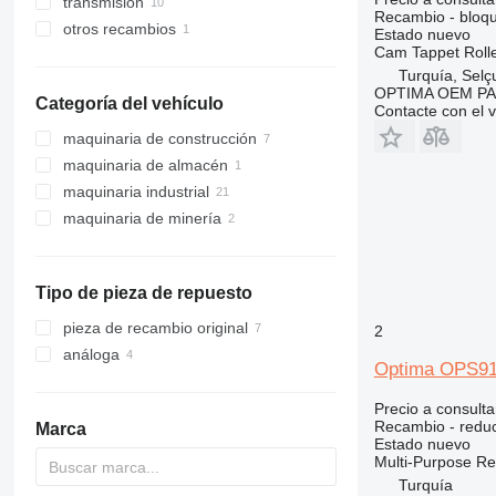
transmisión
pistones
Recambio - bloq
otros recambios
cigüeñales
reductores
Estado
nuevo
Cam Tappet Rolle
válvulas de motor
cajas de cambios
kits de reparación
Turquía, Selç
bloques de motor
diferenciales
OPTIMA OEM P
Categoría del vehículo
culatas
tomas de fuerza
Contacte con el 
bielas
otras piezas de transmisión
maquinaria de construcción
cojinetes de biela
maquinaria de almacén
maquinaria para hormigón
otras piezas del motor
maquinaria industrial
maquinaria de perforación
equipos de almacén
bombas de hormigón
maquinaria de minería
maquinaria de construcción de
generadores eléctricos
máquinas perforadoras
carreteras
compresores
maquinaria de cantera
generadores de gas
extendedoras de asfalto
otros generadores
volquetes rígidos
Tipo de pieza de repuesto
pieza de recambio original
2
análoga
Optima OPS912
Precio a consulta
Recambio - reduc
Marca
Estado
nuevo
Multi-Purpose Red
Turquía