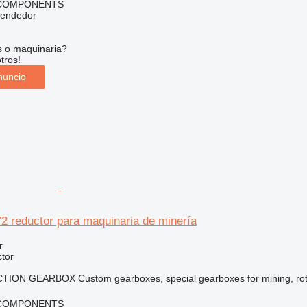
 COMPONENTS
vendedor
s o maquinaria?
tros!
nuncio
 reductor para maquinaria de minería
r
tor
ON GEARBOX Custom gearboxes, special gearboxes for mining, rotary 
 COMPONENTS