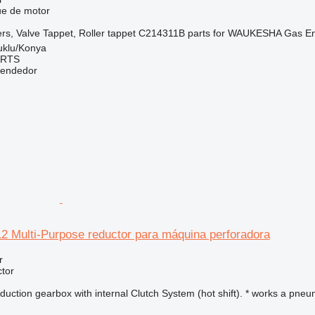
ue de motor
rs, Valve Tappet, Roller tappet C214311B parts for WAUKESHA Gas En
uklu/Konya
ARTS
vendedor
 Multi-Purpose reductor para máquina perforadora
r
tor
uction gearbox with internal Clutch System (hot shift). * works a pneu