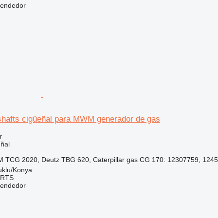
vendedor
hafts cigüeñal para MWM generador de gas
r
ñal
 TCG 2020, Deutz TBG 620, Caterpillar gas CG 170: 12307759, 1245
uklu/Konya
ARTS
vendedor