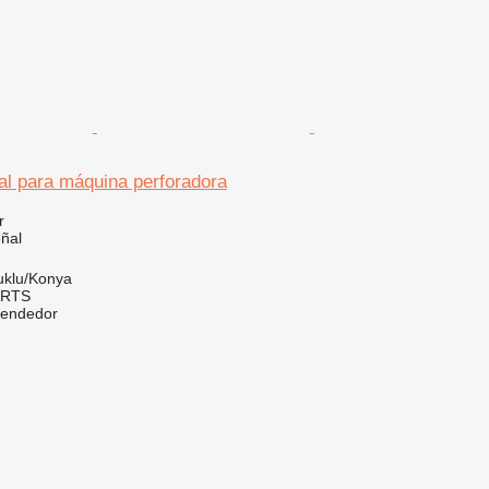
al para máquina perforadora
r
ñal
uklu/Konya
ARTS
vendedor