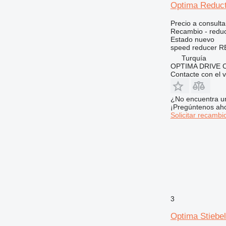
Optima Reducti
740
745
Precio a consulta
Recambio - reduc
769
Estado
nuevo
771
speed reducer RE
Turquía
772
OPTIMA DRIVE
773
Contacte con el 
775
777
¿No encuentra u
¡Pregúntenos ah
816
Solicitar recambi
824
826
906
907
908
910
914
3
920
Optima Stiebe
924