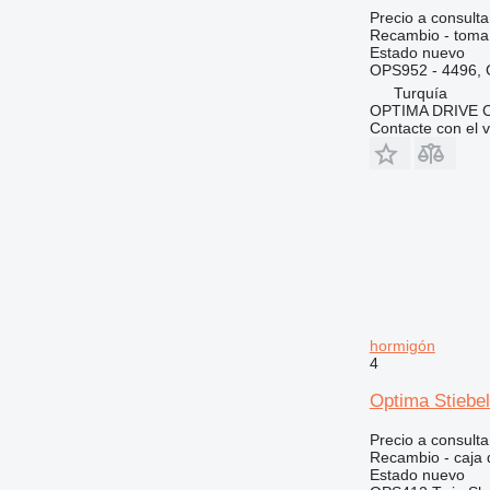
926
Precio a consulta
928
Recambio - toma
Estado
nuevo
930
OPS952 - 4496, 
931
Turquía
OPTIMA DRIVE
936
Contacte con el 
938
943
950
953
955
962
963
966
hormigón
972
4
973
Optima Stiebe
980
982
Precio a consulta
986
Recambio - caja
Estado
nuevo
988