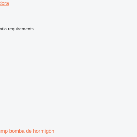
dora
io requirements....
Pump bomba de hormigón