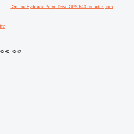
Optima Hydraulic Pump Drive OPS-543 reductor para
lto
4390, 4362...