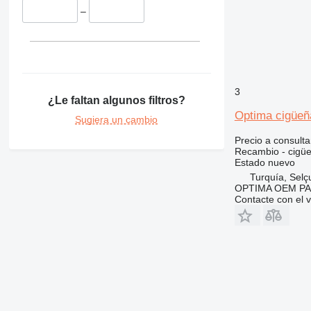
318
8014
–
319
8015
320
8016
321
8018
322
8025
323
8026
3
¿Le faltan algunos filtros?
324
8030
Optima cigüeñ
Sugiera un cambio
325
8032
326
8035
Precio a consulta
Recambio - cigüe
329
8045
Estado
nuevo
330
8050
Turquía, Selç
336
8052
OPTIMA OEM P
Contacte con el 
340
8055
345
8056
349
8060
350
8065
365
8080
374
G-Series
375
JS